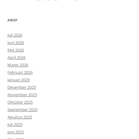
ARSIP
Juli 2026
Juni 2026
Mei 2026
April 2026
Maret 2026
Februari 2026
Januari 2026
Desember 2025
November 2025
Oktober 2025
September 2025
Agustus 2025
Juli 2025
Juni 2025