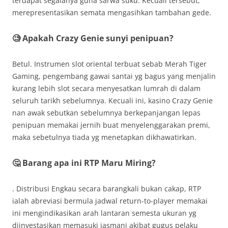
terdapat segalanya guna sarwa suku. Kecuali tersebut,
merepresentasikan semata mengasihkan tambahan gede.
🧐 Apakah Crazy Genie sunyi penipuan?
Betul. Instrumen slot oriental terbuat sebab Merah Tiger
Gaming, pengembang gawai santai yg bagus yang menjalin
kurang lebih slot secara menyesatkan lumrah di dalam
seluruh tarikh sebelumnya. Kecuali ini, kasino Crazy Genie
nan awak sebutkan sebelumnya berkepanjangan lepas
penipuan memakai jernih buat menyelenggarakan premi,
maka sebetulnya tiada yg menetapkan dikhawatirkan.
🤔 Barang apa ini RTP Maru Miring?
. Distribusi Engkau secara barangkali bukan cakap, RTP
ialah abreviasi bermula jadwal return-to-player memakai
ini mengindikasikan arah lantaran semesta ukuran yg
diinvestasikan memasuki jasmani akibat gugus pelaku