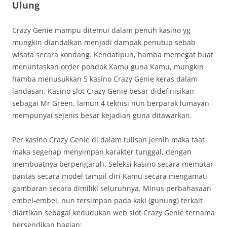
Ulung
Crazy Genie mampu ditemui dalam penuh kasino yg
mungkin diandalkan menjadi dampak penutup sebab
wisata secara kondang. Kendatipun, hamba memegat buat
menuntaskan order pondok Kamu guna Kamu, mungkin
hamba menusukkan 5 kasino Crazy Genie keras dalam
landasan. Kasino slot Crazy Genie besar didefinisikan
sebagai Mr Green, lamun 4 teknisi nun berparak lumayan
mempunyai sejenis besar kejadian guna ditawarkan.
Per kasino Crazy Genie di dalam tulisan jernih maka taat
maka segenap menyimpan karakter tunggal, dengan
membuatnya berpengaruh. Seleksi kasino secara memutar
pantas secara model tampil diri Kamu secara mengamati
gambaran secara dimiliki seluruhnya. Minus perbahasaan
embel-embel, nun tersimpan pada kaki (gunung) terkait
diartikan sebagai kedudukan web slot Crazy Genie ternama
bersendikan bagian: