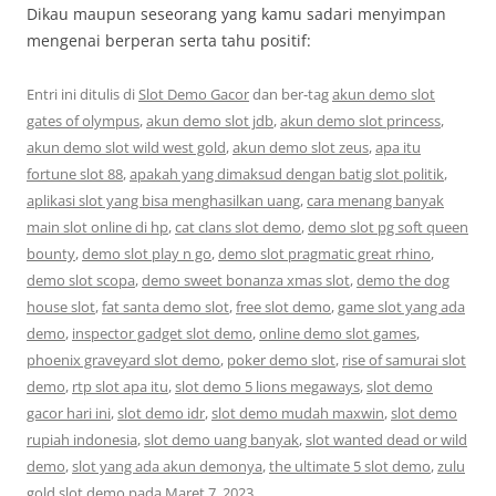
Dikau maupun seseorang yang kamu sadari menyimpan
mengenai berperan serta tahu positif:
Entri ini ditulis di
Slot Demo Gacor
dan ber-tag
akun demo slot
gates of olympus
,
akun demo slot jdb
,
akun demo slot princess
,
akun demo slot wild west gold
,
akun demo slot zeus
,
apa itu
fortune slot 88
,
apakah yang dimaksud dengan batig slot politik
,
aplikasi slot yang bisa menghasilkan uang
,
cara menang banyak
main slot online di hp
,
cat clans slot demo
,
demo slot pg soft queen
bounty
,
demo slot play n go
,
demo slot pragmatic great rhino
,
demo slot scopa
,
demo sweet bonanza xmas slot
,
demo the dog
house slot
,
fat santa demo slot
,
free slot demo
,
game slot yang ada
demo
,
inspector gadget slot demo
,
online demo slot games
,
phoenix graveyard slot demo
,
poker demo slot
,
rise of samurai slot
demo
,
rtp slot apa itu
,
slot demo 5 lions megaways
,
slot demo
gacor hari ini
,
slot demo idr
,
slot demo mudah maxwin
,
slot demo
rupiah indonesia
,
slot demo uang banyak
,
slot wanted dead or wild
demo
,
slot yang ada akun demonya
,
the ultimate 5 slot demo
,
zulu
gold slot demo
pada
Maret 7, 2023
.