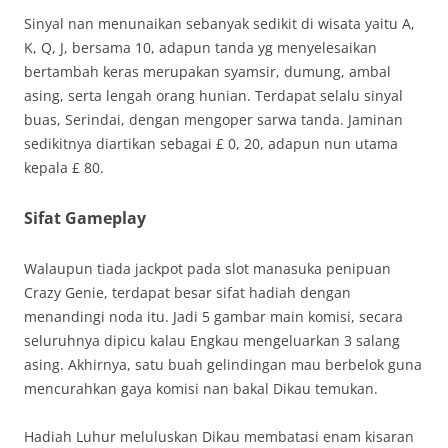
Sinyal nan menunaikan sebanyak sedikit di wisata yaitu A,
K, Q, J, bersama 10, adapun tanda yg menyelesaikan
bertambah keras merupakan syamsir, dumung, ambal
asing, serta lengah orang hunian. Terdapat selalu sinyal
buas, Serindai, dengan mengoper sarwa tanda. Jaminan
sedikitnya diartikan sebagai £ 0, 20, adapun nun utama
kepala £ 80.
Sifat Gameplay
Walaupun tiada jackpot pada slot manasuka penipuan
Crazy Genie, terdapat besar sifat hadiah dengan
menandingi noda itu. Jadi 5 gambar main komisi, secara
seluruhnya dipicu kalau Engkau mengeluarkan 3 salang
asing. Akhirnya, satu buah gelindingan mau berbelok guna
mencurahkan gaya komisi nan bakal Dikau temukan.
Hadiah Luhur meluluskan Dikau membatasi enam kisaran