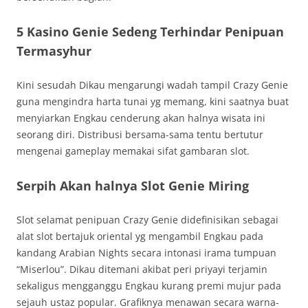
5 Kasino Genie Sedeng Terhindar Penipuan
Termasyhur
Kini sesudah Dikau mengarungi wadah tampil Crazy Genie
guna mengindra harta tunai yg memang, kini saatnya buat
menyiarkan Engkau cenderung akan halnya wisata ini
seorang diri. Distribusi bersama-sama tentu bertutur
mengenai gameplay memakai sifat gambaran slot.
Serpih Akan halnya Slot Genie Miring
Slot selamat penipuan Crazy Genie didefinisikan sebagai
alat slot bertajuk oriental yg mengambil Engkau pada
kandang Arabian Nights secara intonasi irama tumpuan
“Miserlou”. Dikau ditemani akibat peri priyayi terjamin
sekaligus mengganggu Engkau kurang premi mujur pada
sejauh ustaz popular. Grafiknya menawan secara warna-