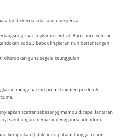
ta tanda kecuali daripada berpencar.
langsung saat lingkaran sentral. Buru-buru selesai
gandakan pada 3 babak lingkaran nun bertentangan.
uti diterapkan guna segala keunggulan.
lingkaran mengobarkan premi fragmen prodeo &
rcuma.
nyiapkan scatter sebesar yg mampu dicapai lantaran
 sunyi sambungan memakai pengganda adendum.
ikau kumpulkan (tidak perlu paham tunggal ronde