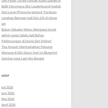
Dari Posisi 100 ke Puncak: Kisah Sukses di
Balik Fenomena Slot Leaderboard Hadiah
Dari Layar iPhone ke Jackpot: Panduan
Lengkap Bermain Judi Slot iOS di Ujung
Jari
Bukan Sekadar Mitos: Mengapa Sosok
admin jarwo Selalu Jadi Bahan
Perbincangan di Dunia Slot Online?
Tips Ampuh Meningkatkan Peluang
Menang di Slot Gacor Hari Ini Blueprint
Gaming yang Lagi Hits Banget
ARSIP
Juli 2026
Juni 2026
Mei 2026
April 2026