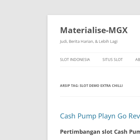
Langsung
ke
isi
Materialise-MGX
Judi, Berita Harian, & Lebih Lagi
SLOT INDONESIA
SITUS SLOT
AB
ARSIP TAG:
SLOT DEMO EXTRA CHILLI
Cash Pump Playn Go Revi
Pertimbangan slot Cash Pum