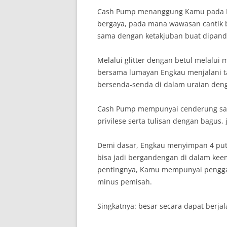
Cash Pump menanggung Kamu pada B
bergaya, pada mana wawasan cantik 
sama dengan ketakjuban buat dipand
Melalui glitter dengan betul melalu
bersama lumayan Engkau menjalani 
bersenda-senda di dalam uraian deng
Cash Pump mempunyai cenderung sam
privilese serta tulisan dengan bagus
Demi dasar, Engkau menyimpan 4 putar
bisa jadi bergandengan di dalam ke
pentingnya, Kamu mempunyai penggan
minus pemisah.
Singkatnya: besar secara dapat berj