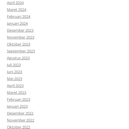
April 2024
Maret 2024
Februari 2024
Januari 2024
Desember 2023
November 2023
Oktober 2023
September 2023
Agustus 2023
Juli 2023
Juni 2023
Mei 2023
April 2023
Maret 2023
Februari 2023
Januari 2023
Desember 2022
November 2022
Oktober 2022