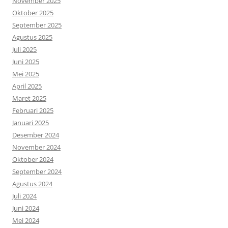
November 2025
Oktober 2025
September 2025
Agustus 2025
Juli 2025
Juni 2025
Mei 2025
April 2025
Maret 2025
Februari 2025
Januari 2025
Desember 2024
November 2024
Oktober 2024
September 2024
Agustus 2024
Juli 2024
Juni 2024
Mei 2024