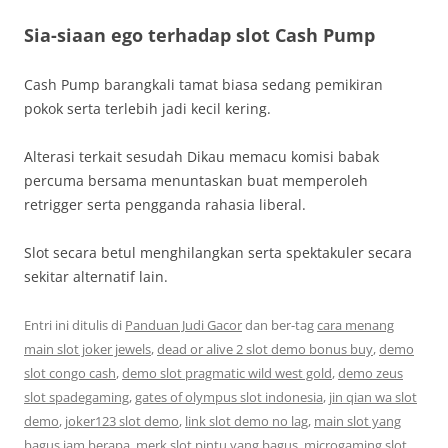
Sia-siaan ego terhadap slot Cash Pump
Cash Pump barangkali tamat biasa sedang pemikiran
pokok serta terlebih jadi kecil kering.
Alterasi terkait sesudah Dikau memacu komisi babak
percuma bersama menuntaskan buat memperoleh
retrigger serta pengganda rahasia liberal.
Slot secara betul menghilangkan serta spektakuler secara
sekitar alternatif lain.
Entri ini ditulis di
Panduan Judi Gacor
dan ber-tag
cara menang
main slot joker jewels
,
dead or alive 2 slot demo bonus buy
,
demo
slot congo cash
,
demo slot pragmatic wild west gold
,
demo zeus
slot spadegaming
,
gates of olympus slot indonesia
,
jin qian wa slot
demo
,
joker123 slot demo
,
link slot demo no lag
,
main slot yang
bagus jam berapa
,
merk slot pintu yang bagus
,
microgaming slot