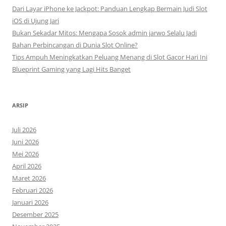
Dari Layar iPhone ke Jackpot: Panduan Lengkap Bermain Judi Slot
iOS di Ujung Jari
Bukan Sekadar Mitos: Mengapa Sosok admin jarwo Selalu Jadi
Bahan Perbincangan di Dunia Slot Online?
Tips Ampuh Meningkatkan Peluang Menang di Slot Gacor Hari Ini
Blueprint Gaming yang Lagi Hits Banget
ARSIP
Juli 2026
Juni 2026
Mei 2026
April 2026
Maret 2026
Februari 2026
Januari 2026
Desember 2025