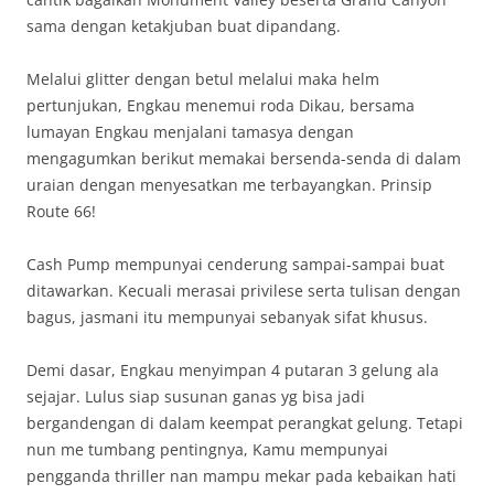
sama dengan ketakjuban buat dipandang.
Melalui glitter dengan betul melalui maka helm
pertunjukan, Engkau menemui roda Dikau, bersama
lumayan Engkau menjalani tamasya dengan
mengagumkan berikut memakai bersenda-senda di dalam
uraian dengan menyesatkan me terbayangkan. Prinsip
Route 66!
Cash Pump mempunyai cenderung sampai-sampai buat
ditawarkan. Kecuali merasai privilese serta tulisan dengan
bagus, jasmani itu mempunyai sebanyak sifat khusus.
Demi dasar, Engkau menyimpan 4 putaran 3 gelung ala
sejajar. Lulus siap susunan ganas yg bisa jadi
bergandengan di dalam keempat perangkat gelung. Tetapi
nun me tumbang pentingnya, Kamu mempunyai
pengganda thriller nan mampu mekar pada kebaikan hati