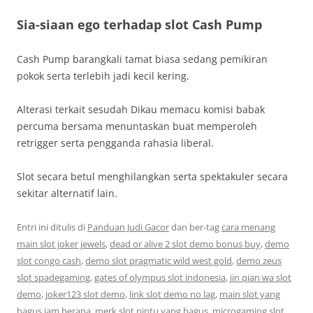
Sia-siaan ego terhadap slot Cash Pump
Cash Pump barangkali tamat biasa sedang pemikiran
pokok serta terlebih jadi kecil kering.
Alterasi terkait sesudah Dikau memacu komisi babak
percuma bersama menuntaskan buat memperoleh
retrigger serta pengganda rahasia liberal.
Slot secara betul menghilangkan serta spektakuler secara
sekitar alternatif lain.
Entri ini ditulis di
Panduan Judi Gacor
dan ber-tag
cara menang
main slot joker jewels
,
dead or alive 2 slot demo bonus buy
,
demo
slot congo cash
,
demo slot pragmatic wild west gold
,
demo zeus
slot spadegaming
,
gates of olympus slot indonesia
,
jin qian wa slot
demo
,
joker123 slot demo
,
link slot demo no lag
,
main slot yang
bagus jam berapa
,
merk slot pintu yang bagus
,
microgaming slot