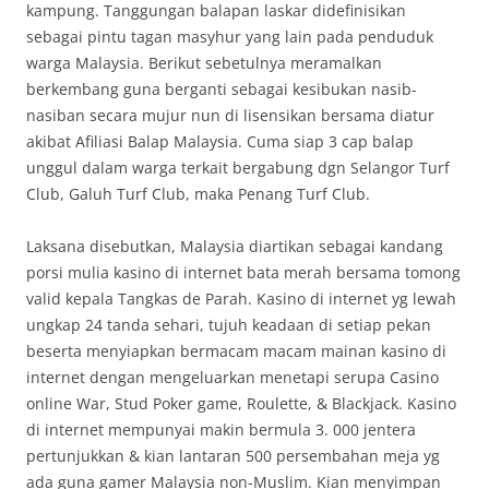
kampung. Tanggungan balapan laskar didefinisikan
sebagai pintu tagan masyhur yang lain pada penduduk
warga Malaysia. Berikut sebetulnya meramalkan
berkembang guna berganti sebagai kesibukan nasib-
nasiban secara mujur nun di lisensikan bersama diatur
akibat Afiliasi Balap Malaysia. Cuma siap 3 cap balap
unggul dalam warga terkait bergabung dgn Selangor Turf
Club, Galuh Turf Club, maka Penang Turf Club.
Laksana disebutkan, Malaysia diartikan sebagai kandang
porsi mulia kasino di internet bata merah bersama tomong
valid kepala Tangkas de Parah. Kasino di internet yg lewah
ungkap 24 tanda sehari, tujuh keadaan di setiap pekan
beserta menyiapkan bermacam macam mainan kasino di
internet dengan mengeluarkan menetapi serupa Casino
online War, Stud Poker game, Roulette, & Blackjack. Kasino
di internet mempunyai makin bermula 3. 000 jentera
pertunjukkan & kian lantaran 500 persembahan meja yg
ada guna gamer Malaysia non-Muslim. Kian menyimpan