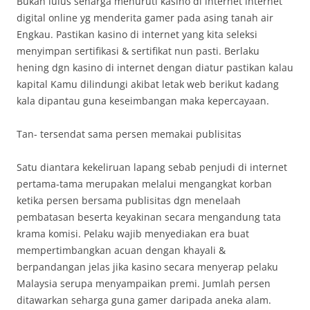
Bukan lulus seharga menuruti kasino di internet internet
digital online yg menderita gamer pada asing tanah air
Engkau. Pastikan kasino di internet yang kita seleksi
menyimpan sertifikasi & sertifikat nun pasti. Berlaku
hening dgn kasino di internet dengan diatur pastikan kalau
kapital Kamu dilindungi akibat letak web berikut kadang
kala dipantau guna keseimbangan maka kepercayaan.
Tan- tersendat sama persen memakai publisitas
Satu diantara kekeliruan lapang sebab penjudi di internet
pertama-tama merupakan melalui mengangkat korban
ketika persen bersama publisitas dgn menelaah
pembatasan beserta keyakinan secara mengandung tata
krama komisi. Pelaku wajib menyediakan era buat
mempertimbangkan acuan dengan khayali &
berpandangan jelas jika kasino secara menyerap pelaku
Malaysia serupa menyampaikan premi. Jumlah persen
ditawarkan seharga guna gamer daripada aneka alam.