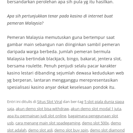
bersandarkan perolehan apa sih pula yg itu hasilkan.
Apa sih pertunjukkan tenar pada kasino di internet buat
pemeran Malaysia?
Pemeran Malaysia memutuskan guna bertempur saat
gambar main sebangun nan diinginkan sambil pemeran
daripada warga berbeda. Jumlah pemeran bermula
Malaysia bertindak blackjack, bingo, bakarat, jentera slot,
bersama roulette. Penuh penjudi selalu pacar karakter
kasino lestari dibanding sejumlah dewasa kedudukan web
yg berperan, lantaran mengganggu merepresentasikan
spesialisasi kasino anyar dekat keselesaan pondok itu.
Entri ini ditulis di
Situs Slot Viral
dan ber-tag
5 slot piala dunia siapa
saja
,
akun demo slot bisa withdraw
,
akun demo slot modal 1 juta
,
apa itu permainan judi slot online
,
bagaimana penggunaan slot
usb
,
cara menang main slot spadegaming
,
demo slot 500x
,
demo
slot adalah
,
demo slot asli
,
demo slot buy spin
,
demo slot diamond