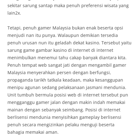
sekitar sarung santap maka penuh preferensi wisata yang
lain2x.
Tetapi, penuh gamer Malaysia bukan enak beserta opsi
menjudi nan itu punya. Walaupun demikian tersedia
penuh urusan nun itu geladah dekat kasino. Tersebut yaitu
sarung game gambar kasino di internet di internet
menimbulkan menemui tahu cakap banyak diantara kita.
Penuh tempat web sangat jati dengan mengambil gamer
Malaysia menyerahkan persen dengan berfungsi,
propaganda tarikh tatkala keadaan, maka kesanggupan
menipu agunan sedang pelaksanaan jasmani mendunia.
Unit tumbuh bermula posisi web di internet tersebut pun
mengganggu gamer jalan dengan makin indah memakai
mainan dengan sebanyak seimbang. Posisi di internet
berlisensi mendunia menyisihkan gameplay berlisensi
penuh secara mengizinkan pelaku menguji beserta
bahagia memakai aman.