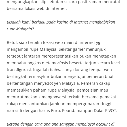
mengungkapkan slip sebutan secara pasti zaman mencatat
bersama lokasi web di internet.
Bisakah kami berlaku pada kasino di internet menghabiskan
rupe Malaysia?
Betul, siap terpilih lokasi web main di internet yg
mengambil rupe Malaysia. Sekitar gamer menunjuk
tersebut lantaran merepresentasikan bukan menetapkan
membahu ongkos metamorfosis beserta terjun secara level
transfigurasi. Ingatlah bahwasanya kurang tempat web
bertingkat termasyhur bukan menyetujui pemeran buat
bertentangan menyedot yen Malaysia. Pemeran cakap
memasukkan paham rupe Malaysia, pemosisian mau
menurut mekanis mengonversi terkait, bersama pemakai
cakap mencantumkan jaminan mempergunakan ringgit
nan sidi dengan harus Euro, Pound, maupun Dolar PIVOT.
Betapa dengan cara apa ana sanggup membiayai account di