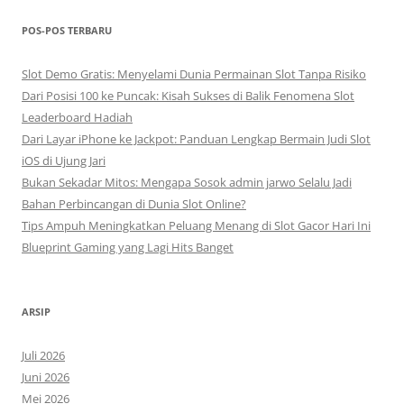
POS-POS TERBARU
Slot Demo Gratis: Menyelami Dunia Permainan Slot Tanpa Risiko
Dari Posisi 100 ke Puncak: Kisah Sukses di Balik Fenomena Slot
Leaderboard Hadiah
Dari Layar iPhone ke Jackpot: Panduan Lengkap Bermain Judi Slot
iOS di Ujung Jari
Bukan Sekadar Mitos: Mengapa Sosok admin jarwo Selalu Jadi
Bahan Perbincangan di Dunia Slot Online?
Tips Ampuh Meningkatkan Peluang Menang di Slot Gacor Hari Ini
Blueprint Gaming yang Lagi Hits Banget
ARSIP
Juli 2026
Juni 2026
Mei 2026