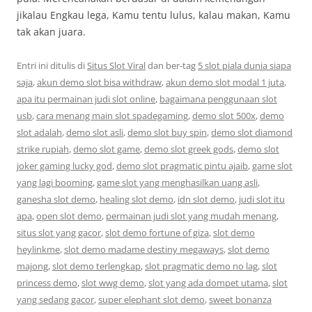
jikalau Engkau lega, Kamu tentu lulus, kalau makan, Kamu
tak akan juara.
Entri ini ditulis di
Situs Slot Viral
dan ber-tag
5 slot piala dunia siapa
saja
,
akun demo slot bisa withdraw
,
akun demo slot modal 1 juta
,
apa itu permainan judi slot online
,
bagaimana penggunaan slot
usb
,
cara menang main slot spadegaming
,
demo slot 500x
,
demo
slot adalah
,
demo slot asli
,
demo slot buy spin
,
demo slot diamond
strike rupiah
,
demo slot game
,
demo slot greek gods
,
demo slot
joker gaming lucky god
,
demo slot pragmatic pintu ajaib
,
game slot
yang lagi booming
,
game slot yang menghasilkan uang asli
,
ganesha slot demo
,
healing slot demo
,
idn slot demo
,
judi slot itu
apa
,
open slot demo
,
permainan judi slot yang mudah menang
,
situs slot yang gacor
,
slot demo fortune of giza
,
slot demo
heylinkme
,
slot demo madame destiny megaways
,
slot demo
majong
,
slot demo terlengkap
,
slot pragmatic demo no lag
,
slot
princess demo
,
slot wwg demo
,
slot yang ada dompet utama
,
slot
yang sedang gacor
,
super elephant slot demo
,
sweet bonanza