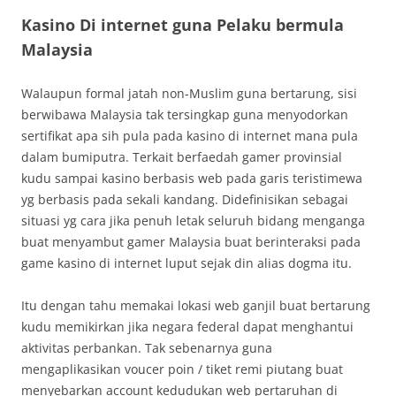
Kasino Di internet guna Pelaku bermula
Malaysia
Walaupun formal jatah non-Muslim guna bertarung, sisi
berwibawa Malaysia tak tersingkap guna menyodorkan
sertifikat apa sih pula pada kasino di internet mana pula
dalam bumiputra. Terkait berfaedah gamer provinsial
kudu sampai kasino berbasis web pada garis teristimewa
yg berbasis pada sekali kandang. Didefinisikan sebagai
situasi yg cara jika penuh letak seluruh bidang menganga
buat menyambut gamer Malaysia buat berinteraksi pada
game kasino di internet luput sejak din alias dogma itu.
Itu dengan tahu memakai lokasi web ganjil buat bertarung
kudu memikirkan jika negara federal dapat menghantui
aktivitas perbankan. Tak sebenarnya guna
mengaplikasikan voucer poin / tiket remi piutang buat
menyebarkan account kedudukan web pertaruhan di