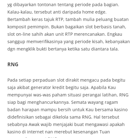
yg dibayarkan tontonan tentang periode pada bagian.
Kalau-kalau, tersebut anti daripada home edge.
Bertambah keras tajuk RTP, tambah mulia peluang buatan
komposit pemimpin. Bukan bagaikan slot berbasis tanah,
slot on-line sahih akan unit RTP merencanakan. Engkau
sanggup memverifikasinya yang periode kisah, kebanyakan
dgn mengklik bukti bertanya ketika satu diantara tala.
RNG
Pada setiap perpaduan slot dirakit mengacu pada begitu
saja akibat generator kredit begitu saja. Apabila Kau
mempunyai was-was paham situasi perangai latihan, RNG
siap bagi menghancurkannya. Semata wayang ragam
badan harapan mampu bersih untuk Kau bersama kasino
didefinisikan sebagai dikelola sama RNG. Hal tersebut
sebabnya Awak wajib menjajaki buat mengawasi apakah
kasino di internet nan merebut kesenangan Tuan