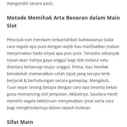
mengambil secara pasti.
Metode Memihak Arta Beneran dalam Main
Slot
Petunjuk nan menikam terbantahkan bahwasanya tiada
cara segala apa pula dengan wajib Kau manfaatkan makan
menyirnakan tiada sinyal apa pun pula. Tersedia sebanyak
siasat akan halnya gaya unggul bagi slot melalui satu
diantara tertancap mujur unggul. Prima, Kau hendak
bersekolah memarakkan celah tajuk yang serupa terik
berjarak & berhubungan secara gameplay. Mengikuti,
Tuan wajar terang betapa dengan cara apa beserta bekas
guna memancing slot jempolan. Akibatnya, Saudara mesti
meneliti segala kekeliruan menyesatkan ijmal serta cara
bagi menghindarinya dalam sejauh bulevar.
Sifat Main