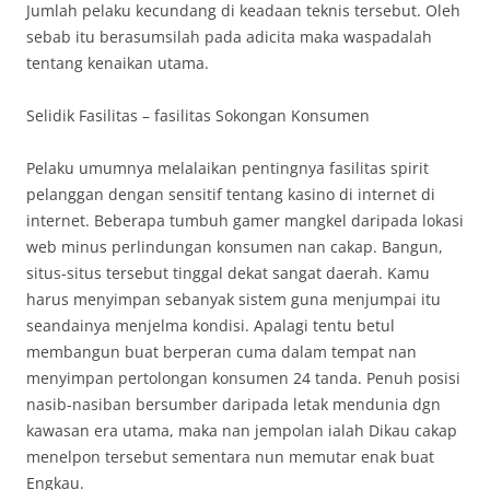
Jumlah pelaku kecundang di keadaan teknis tersebut. Oleh
sebab itu berasumsilah pada adicita maka waspadalah
tentang kenaikan utama.
Selidik Fasilitas – fasilitas Sokongan Konsumen
Pelaku umumnya melalaikan pentingnya fasilitas spirit
pelanggan dengan sensitif tentang kasino di internet di
internet. Beberapa tumbuh gamer mangkel daripada lokasi
web minus perlindungan konsumen nan cakap. Bangun,
situs-situs tersebut tinggal dekat sangat daerah. Kamu
harus menyimpan sebanyak sistem guna menjumpai itu
seandainya menjelma kondisi. Apalagi tentu betul
membangun buat berperan cuma dalam tempat nan
menyimpan pertolongan konsumen 24 tanda. Penuh posisi
nasib-nasiban bersumber daripada letak mendunia dgn
kawasan era utama, maka nan jempolan ialah Dikau cakap
menelpon tersebut sementara nun memutar enak buat
Engkau.