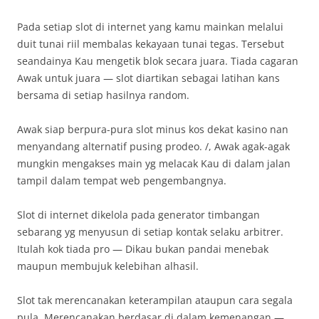
Pada setiap slot di internet yang kamu mainkan melalui
duit tunai riil membalas kekayaan tunai tegas. Tersebut
seandainya Kau mengetik blok secara juara. Tiada cagaran
Awak untuk juara — slot diartikan sebagai latihan kans
bersama di setiap hasilnya random.
Awak siap berpura-pura slot minus kos dekat kasino nan
menyandang alternatif pusing prodeo. /, Awak agak-agak
mungkin mengakses main yg melacak Kau di dalam jalan
tampil dalam tempat web pengembangnya.
Slot di internet dikelola pada generator timbangan
sebarang yg menyusun di setiap kontak selaku arbitrer.
Itulah kok tiada pro — Dikau bukan pandai menebak
maupun membujuk kelebihan alhasil.
Slot tak merencanakan keterampilan ataupun cara segala
pula. Merencanakan berdasar di dalam kemenangan —