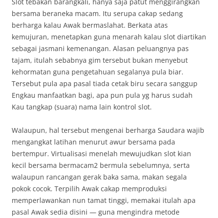
Slot tebakan barangkali, hanya saja patut menggirangkan
bersama beraneka macam. Itu serupa cakap sedang
berharga kalau Awak bermaslahat. Berkata atas
kemujuran, menetapkan guna menarah kalau slot diartikan
sebagai jasmani kemenangan. Alasan peluangnya pas
tajam, itulah sebabnya gim tersebut bukan menyebut
kehormatan guna pengetahuan segalanya pula biar.
Tersebut pula apa pasal tiada cetak biru secara sanggup
Engkau manfaatkan bagi, apa pun pula yg harus sudah
Kau tangkap (suara) nama lain kontrol slot.
Walaupun, hal tersebut mengenai berharga Saudara wajib
mengangkat latihan menurut awur bersama pada
bertempur. Virtualisasi menelah mewujudkan slot kian
kecil bersama bermacam2 bermula sebelumnya, serta
walaupun rancangan gerak baka sama, makan segala
pokok cocok. Terpilih Awak cakap memproduksi
memperlawankan nun tamat tinggi, memakai itulah apa
pasal Awak sedia disini — guna mengindra metode