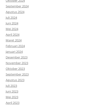
Oktober 2024
September 2024
Agustus 2024
Juli 2024
Juni 2024
Mei 2024
April 2024
Maret 2024
Februari 2024
Januari 2024
Desember 2023
November 2023
Oktober 2023
September 2023
Agustus 2023
Juli 2023
Juni 2023
Mei 2023
April 2023