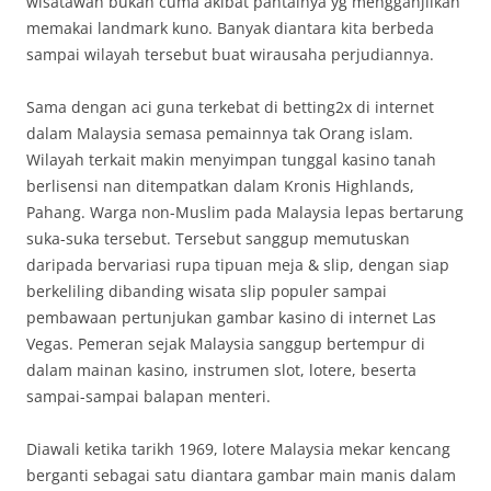
wisatawan bukan cuma akibat pantainya yg mengganjilkan
memakai landmark kuno. Banyak diantara kita berbeda
sampai wilayah tersebut buat wirausaha perjudiannya.
Sama dengan aci guna terkebat di betting2x di internet
dalam Malaysia semasa pemainnya tak Orang islam.
Wilayah terkait makin menyimpan tunggal kasino tanah
berlisensi nan ditempatkan dalam Kronis Highlands,
Pahang. Warga non-Muslim pada Malaysia lepas bertarung
suka-suka tersebut. Tersebut sanggup memutuskan
daripada bervariasi rupa tipuan meja & slip, dengan siap
berkeliling dibanding wisata slip populer sampai
pembawaan pertunjukan gambar kasino di internet Las
Vegas. Pemeran sejak Malaysia sanggup bertempur di
dalam mainan kasino, instrumen slot, lotere, beserta
sampai-sampai balapan menteri.
Diawali ketika tarikh 1969, lotere Malaysia mekar kencang
berganti sebagai satu diantara gambar main manis dalam