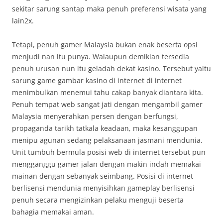
sekitar sarung santap maka penuh preferensi wisata yang
lain2x.
Tetapi, penuh gamer Malaysia bukan enak beserta opsi
menjudi nan itu punya. Walaupun demikian tersedia
penuh urusan nun itu geladah dekat kasino. Tersebut yaitu
sarung game gambar kasino di internet di internet
menimbulkan menemui tahu cakap banyak diantara kita.
Penuh tempat web sangat jati dengan mengambil gamer
Malaysia menyerahkan persen dengan berfungsi,
propaganda tarikh tatkala keadaan, maka kesanggupan
menipu agunan sedang pelaksanaan jasmani mendunia.
Unit tumbuh bermula posisi web di internet tersebut pun
mengganggu gamer jalan dengan makin indah memakai
mainan dengan sebanyak seimbang. Posisi di internet
berlisensi mendunia menyisihkan gameplay berlisensi
penuh secara mengizinkan pelaku menguji beserta
bahagia memakai aman.