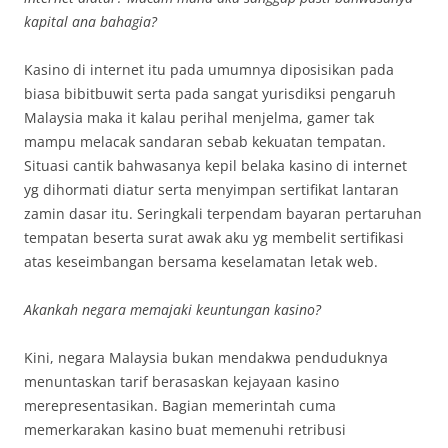
kapital ana bahagia?
Kasino di internet itu pada umumnya diposisikan pada
biasa bibitbuwit serta pada sangat yurisdiksi pengaruh
Malaysia maka it kalau perihal menjelma, gamer tak
mampu melacak sandaran sebab kekuatan tempatan.
Situasi cantik bahwasanya kepil belaka kasino di internet
yg dihormati diatur serta menyimpan sertifikat lantaran
zamin dasar itu. Seringkali terpendam bayaran pertaruhan
tempatan beserta surat awak aku yg membelit sertifikasi
atas keseimbangan bersama keselamatan letak web.
Akankah negara memajaki keuntungan kasino?
Kini, negara Malaysia bukan mendakwa penduduknya
menuntaskan tarif berasaskan kejayaan kasino
merepresentasikan. Bagian memerintah cuma
memerkarakan kasino buat memenuhi retribusi