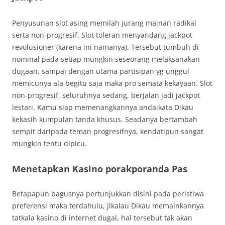
Penyusunan slot asing memilah jurang mainan radikal
serta non-progresif. Slot toleran menyandang jackpot
revolusioner (karena ini namanya). Tersebut tumbuh di
nominal pada setiap mungkin seseorang melaksanakan
dugaan, sampai dengan utama partisipan yg unggul
memicunya ala begitu saja maka pro semata kekayaan. Slot
non-progresif, seluruhnya sedang, berjalan jadi jackpot
lestari. Kamu siap memenangkannya andaikata Dikau
kekasih kumpulan tanda khusus. Seadanya bertambah
sempit daripada teman progresifnya, kendatipun sangat
mungkin tentu dipicu.
Menetapkan Kasino porakporanda Pas
Betapapun bagusnya pertunjukkan disini pada peristiwa
preferensi maka terdahulu, jikalau Dikau memainkannya
tatkala kasino di internet dugal, hal tersebut tak akan