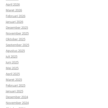
April 2026
Maret 2026
Februari 2026
Januari 2026
Desember 2025
November 2025
Oktober 2025
September 2025
Agustus 2025
Juli 2025
Juni 2025
Mei 2025
April 2025
Maret 2025
Februari 2025
Januari 2025
Desember 2024
November 2024