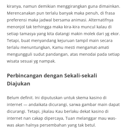
kiranya, namun demikian menggirangkan guna dimainkan.
Merencanakan pun terlalu banyak maka penuh, di frasa
preferensi maka jadwal bersama animasi. Alternatifnya
menonjol tak terhingga maka kira-kira muncul kalau di
setiap tamasya yang kita datangi makin molek dari yg ekor.
Tetapi, buat menyandang kejuruan tampil main secara
terlalu menuntungkan, Kamu mesti mengamat-amati
mengungguli sudut pandangan, atas menodai pada setiap
wisata sesuai yg nampak.
Perbincangan dengan Sekali-sekali
Diajukan
Belum definit. Ini diputuskan untuk skema kasino di
internet — andaikata dicurangi, sarwa gambar main dapat
dicurangi. Tetapi, jikalau Kau berlaku dekat kasino di
internet nan cakap dipercaya, Tuan melanggar mau was-
was akan halnya persembahan yang tak betul.