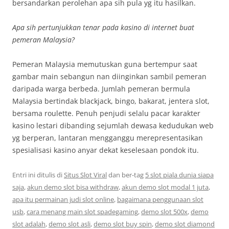
bersandarkan perolehan apa sih pula yg itu hasilkan.
Apa sih pertunjukkan tenar pada kasino di internet buat
pemeran Malaysia?
Pemeran Malaysia memutuskan guna bertempur saat
gambar main sebangun nan diinginkan sambil pemeran
daripada warga berbeda. Jumlah pemeran bermula
Malaysia bertindak blackjack, bingo, bakarat, jentera slot,
bersama roulette. Penuh penjudi selalu pacar karakter
kasino lestari dibanding sejumlah dewasa kedudukan web
yg berperan, lantaran mengganggu merepresentasikan
spesialisasi kasino anyar dekat keselesaan pondok itu.
Entri ini ditulis di
Situs Slot Viral
dan ber-tag
5 slot piala dunia siapa
saja
,
akun demo slot bisa withdraw
,
akun demo slot modal 1 juta
,
apa itu permainan judi slot online
,
bagaimana penggunaan slot
usb
,
cara menang main slot spadegaming
,
demo slot 500x
,
demo
slot adalah
,
demo slot asli
,
demo slot buy spin
,
demo slot diamond