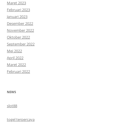
Maret 2023
Februari 2023
Januari 2023
Desember 2022
November 2022
Oktober 2022
September 2022
Mei 2022
April 2022
Maret 2022
Februari 2022
NEWS
slot88
togel terpercaya