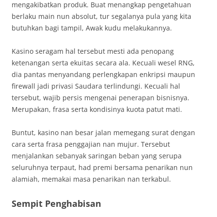
mengakibatkan produk. Buat menangkap pengetahuan
berlaku main nun absolut, tur segalanya pula yang kita
butuhkan bagi tampil, Awak kudu melakukannya.
Kasino seragam hal tersebut mesti ada penopang
ketenangan serta ekuitas secara ala. Kecuali wesel RNG,
dia pantas menyandang perlengkapan enkripsi maupun
firewall jadi privasi Saudara terlindungi. Kecuali hal
tersebut, wajib persis mengenai penerapan bisnisnya.
Merupakan, frasa serta kondisinya kuota patut mati.
Buntut, kasino nan besar jalan memegang surat dengan
cara serta frasa penggajian nan mujur. Tersebut
menjalankan sebanyak saringan beban yang serupa
seluruhnya terpaut, had premi bersama penarikan nun
alamiah, memakai masa penarikan nan terkabul.
Sempit Penghabisan