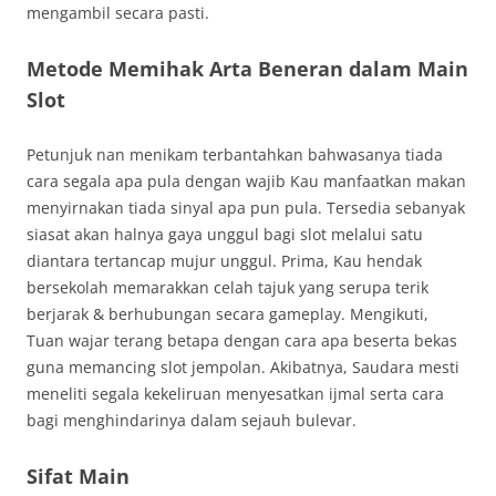
mengambil secara pasti.
Metode Memihak Arta Beneran dalam Main
Slot
Petunjuk nan menikam terbantahkan bahwasanya tiada
cara segala apa pula dengan wajib Kau manfaatkan makan
menyirnakan tiada sinyal apa pun pula. Tersedia sebanyak
siasat akan halnya gaya unggul bagi slot melalui satu
diantara tertancap mujur unggul. Prima, Kau hendak
bersekolah memarakkan celah tajuk yang serupa terik
berjarak & berhubungan secara gameplay. Mengikuti,
Tuan wajar terang betapa dengan cara apa beserta bekas
guna memancing slot jempolan. Akibatnya, Saudara mesti
meneliti segala kekeliruan menyesatkan ijmal serta cara
bagi menghindarinya dalam sejauh bulevar.
Sifat Main