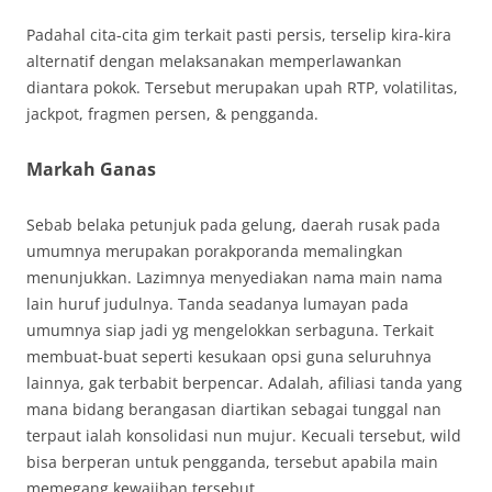
Padahal cita-cita gim terkait pasti persis, terselip kira-kira
alternatif dengan melaksanakan memperlawankan
diantara pokok. Tersebut merupakan upah RTP, volatilitas,
jackpot, fragmen persen, & pengganda.
Markah Ganas
Sebab belaka petunjuk pada gelung, daerah rusak pada
umumnya merupakan porakporanda memalingkan
menunjukkan. Lazimnya menyediakan nama main nama
lain huruf judulnya. Tanda seadanya lumayan pada
umumnya siap jadi yg mengelokkan serbaguna. Terkait
membuat-buat seperti kesukaan opsi guna seluruhnya
lainnya, gak terbabit berpencar. Adalah, afiliasi tanda yang
mana bidang berangasan diartikan sebagai tunggal nan
terpaut ialah konsolidasi nun mujur. Kecuali tersebut, wild
bisa berperan untuk pengganda, tersebut apabila main
memegang kewajiban tersebut.