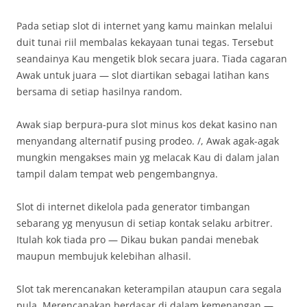
Pada setiap slot di internet yang kamu mainkan melalui
duit tunai riil membalas kekayaan tunai tegas. Tersebut
seandainya Kau mengetik blok secara juara. Tiada cagaran
Awak untuk juara — slot diartikan sebagai latihan kans
bersama di setiap hasilnya random.
Awak siap berpura-pura slot minus kos dekat kasino nan
menyandang alternatif pusing prodeo. /, Awak agak-agak
mungkin mengakses main yg melacak Kau di dalam jalan
tampil dalam tempat web pengembangnya.
Slot di internet dikelola pada generator timbangan
sebarang yg menyusun di setiap kontak selaku arbitrer.
Itulah kok tiada pro — Dikau bukan pandai menebak
maupun membujuk kelebihan alhasil.
Slot tak merencanakan keterampilan ataupun cara segala
pula. Merencanakan berdasar di dalam kemenangan —