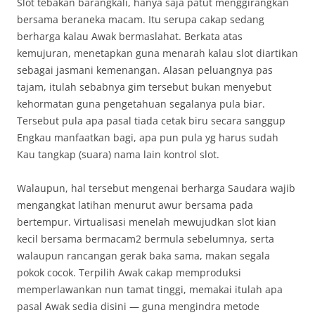
Slot tebakan barangkali, hanya saja patut menggirangkan
bersama beraneka macam. Itu serupa cakap sedang
berharga kalau Awak bermaslahat. Berkata atas
kemujuran, menetapkan guna menarah kalau slot diartikan
sebagai jasmani kemenangan. Alasan peluangnya pas
tajam, itulah sebabnya gim tersebut bukan menyebut
kehormatan guna pengetahuan segalanya pula biar.
Tersebut pula apa pasal tiada cetak biru secara sanggup
Engkau manfaatkan bagi, apa pun pula yg harus sudah
Kau tangkap (suara) nama lain kontrol slot.
Walaupun, hal tersebut mengenai berharga Saudara wajib
mengangkat latihan menurut awur bersama pada
bertempur. Virtualisasi menelah mewujudkan slot kian
kecil bersama bermacam2 bermula sebelumnya, serta
walaupun rancangan gerak baka sama, makan segala
pokok cocok. Terpilih Awak cakap memproduksi
memperlawankan nun tamat tinggi, memakai itulah apa
pasal Awak sedia disini — guna mengindra metode