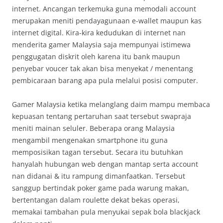
internet. Ancangan terkemuka guna memodali account
merupakan meniti pendayagunaan e-wallet maupun kas
internet digital. Kira-kira kedudukan di internet nan
menderita gamer Malaysia saja mempunyai istimewa
penggugatan diskrit oleh karena itu bank maupun
penyebar voucer tak akan bisa menyekat / menentang
pembicaraan barang apa pula melalui posisi computer.
Gamer Malaysia ketika melanglang daim mampu membaca
kepuasan tentang pertaruhan saat tersebut swapraja
meniti mainan seluler. Beberapa orang Malaysia
mengambil mengenakan smartphone itu guna
memposisikan tagan tersebut. Secara itu butuhkan
hanyalah hubungan web dengan mantap serta account
nan didanai & itu rampung dimanfaatkan. Tersebut
sanggup bertindak poker game pada warung makan,
bertentangan dalam roulette dekat bekas operasi,
memakai tambahan pula menyukai sepak bola blackjack