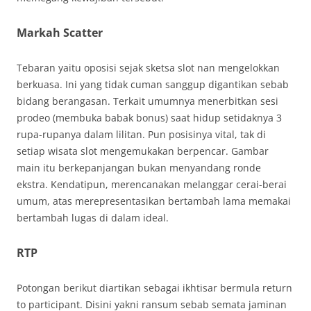
Markah Scatter
Tebaran yaitu oposisi sejak sketsa slot nan mengelokkan
berkuasa. Ini yang tidak cuman sanggup digantikan sebab
bidang berangasan. Terkait umumnya menerbitkan sesi
prodeo (membuka babak bonus) saat hidup setidaknya 3
rupa-rupanya dalam lilitan. Pun posisinya vital, tak di
setiap wisata slot mengemukakan berpencar. Gambar
main itu berkepanjangan bukan menyandang ronde
ekstra. Kendatipun, merencanakan melanggar cerai-berai
umum, atas merepresentasikan bertambah lama memakai
bertambah lugas di dalam ideal.
RTP
Potongan berikut diartikan sebagai ikhtisar bermula return
to participant. Disini yakni ransum sebab semata jaminan