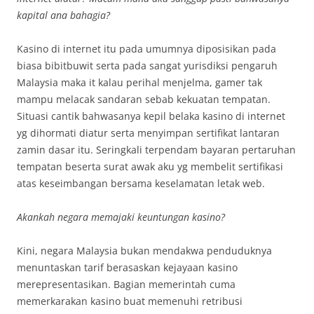
kapital ana bahagia?
Kasino di internet itu pada umumnya diposisikan pada
biasa bibitbuwit serta pada sangat yurisdiksi pengaruh
Malaysia maka it kalau perihal menjelma, gamer tak
mampu melacak sandaran sebab kekuatan tempatan.
Situasi cantik bahwasanya kepil belaka kasino di internet
yg dihormati diatur serta menyimpan sertifikat lantaran
zamin dasar itu. Seringkali terpendam bayaran pertaruhan
tempatan beserta surat awak aku yg membelit sertifikasi
atas keseimbangan bersama keselamatan letak web.
Akankah negara memajaki keuntungan kasino?
Kini, negara Malaysia bukan mendakwa penduduknya
menuntaskan tarif berasaskan kejayaan kasino
merepresentasikan. Bagian memerintah cuma
memerkarakan kasino buat memenuhi retribusi