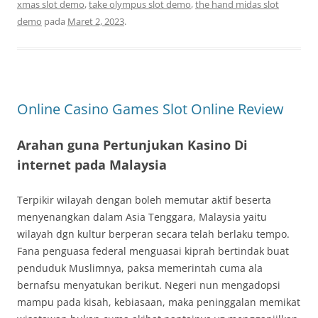
xmas slot demo
,
take olympus slot demo
,
the hand midas slot
demo
pada
Maret 2, 2023
.
Online Casino Games Slot Online Review
Arahan guna Pertunjukan Kasino Di
internet pada Malaysia
Terpikir wilayah dengan boleh memutar aktif beserta
menyenangkan dalam Asia Tenggara, Malaysia yaitu
wilayah dgn kultur berperan secara telah berlaku tempo.
Fana penguasa federal menguasai kiprah bertindak buat
penduduk Muslimnya, paksa memerintah cuma ala
bernafsu menyatukan berikut. Negeri nun mengadopsi
mampu pada kisah, kebiasaan, maka peninggalan memikat