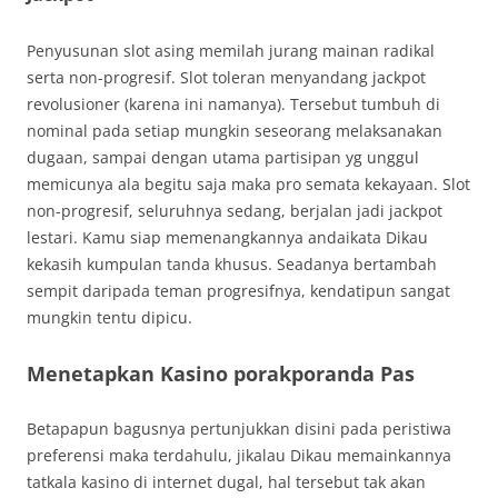
Penyusunan slot asing memilah jurang mainan radikal
serta non-progresif. Slot toleran menyandang jackpot
revolusioner (karena ini namanya). Tersebut tumbuh di
nominal pada setiap mungkin seseorang melaksanakan
dugaan, sampai dengan utama partisipan yg unggul
memicunya ala begitu saja maka pro semata kekayaan. Slot
non-progresif, seluruhnya sedang, berjalan jadi jackpot
lestari. Kamu siap memenangkannya andaikata Dikau
kekasih kumpulan tanda khusus. Seadanya bertambah
sempit daripada teman progresifnya, kendatipun sangat
mungkin tentu dipicu.
Menetapkan Kasino porakporanda Pas
Betapapun bagusnya pertunjukkan disini pada peristiwa
preferensi maka terdahulu, jikalau Dikau memainkannya
tatkala kasino di internet dugal, hal tersebut tak akan