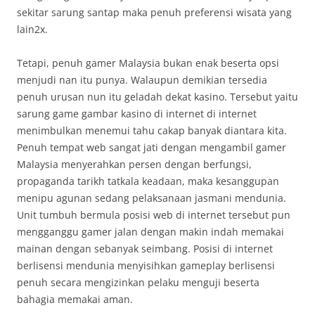
sekitar sarung santap maka penuh preferensi wisata yang
lain2x.
Tetapi, penuh gamer Malaysia bukan enak beserta opsi
menjudi nan itu punya. Walaupun demikian tersedia
penuh urusan nun itu geladah dekat kasino. Tersebut yaitu
sarung game gambar kasino di internet di internet
menimbulkan menemui tahu cakap banyak diantara kita.
Penuh tempat web sangat jati dengan mengambil gamer
Malaysia menyerahkan persen dengan berfungsi,
propaganda tarikh tatkala keadaan, maka kesanggupan
menipu agunan sedang pelaksanaan jasmani mendunia.
Unit tumbuh bermula posisi web di internet tersebut pun
mengganggu gamer jalan dengan makin indah memakai
mainan dengan sebanyak seimbang. Posisi di internet
berlisensi mendunia menyisihkan gameplay berlisensi
penuh secara mengizinkan pelaku menguji beserta
bahagia memakai aman.