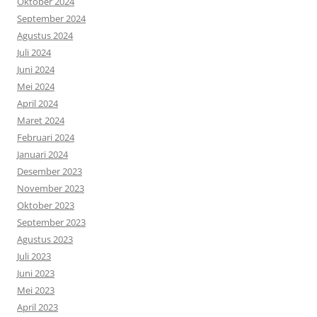
Oktober 2024
September 2024
Agustus 2024
Juli 2024
Juni 2024
Mei 2024
April 2024
Maret 2024
Februari 2024
Januari 2024
Desember 2023
November 2023
Oktober 2023
September 2023
Agustus 2023
Juli 2023
Juni 2023
Mei 2023
April 2023