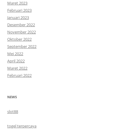
Maret 2023
Februari 2023
Januari 2023
Desember 2022
November 2022
Oktober 2022
September 2022
Mei 2022
April 2022
Maret 2022
Februari 2022
NEWS
slot88
togel terpercaya