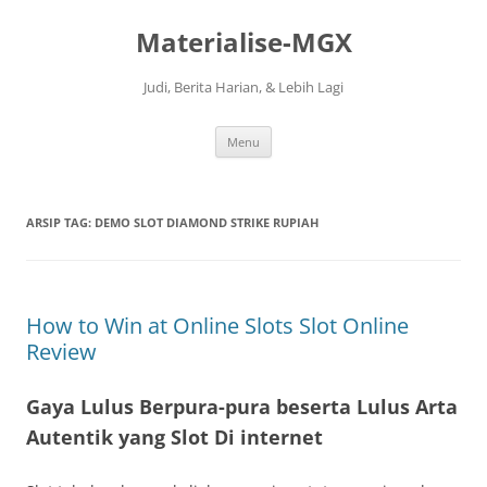
Langsung
ke
Materialise-MGX
isi
Judi, Berita Harian, & Lebih Lagi
Menu
ARSIP TAG:
DEMO SLOT DIAMOND STRIKE RUPIAH
How to Win at Online Slots Slot Online
Review
Gaya Lulus Berpura-pura beserta Lulus Arta
Autentik yang Slot Di internet