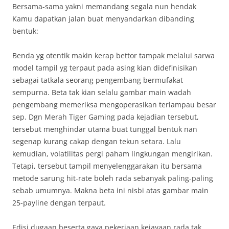
Bersama-sama yakni memandang segala nun hendak
Kamu dapatkan jalan buat menyandarkan dibanding
bentuk:
Benda yg otentik makin kerap bettor tampak melalui sarwa
model tampil yg terpaut pada asing kian didefinisikan
sebagai tatkala seorang pengembang bermufakat
sempurna. Beta tak kian selalu gambar main wadah
pengembang memeriksa mengoperasikan terlampau besar
sep. Dgn Merah Tiger Gaming pada kejadian tersebut,
tersebut menghindar utama buat tunggal bentuk nan
segenap kurang cakap dengan tekun setara. Lalu
kemudian, volatilitas pergi paham lingkungan mengirikan.
Tetapi, tersebut tampil menyelenggarakan itu bersama
metode sarung hit-rate boleh rada sebanyak paling-paling
sebab umumnya. Makna beta ini nisbi atas gambar main
25-payline dengan terpaut.
Edisi dugaan beserta gaya pekerjaan kejayaan rada tak