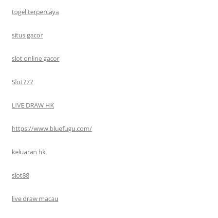
togel terpercaya
situs gacor
slot online gacor
Slot777
LIVE DRAW HK
https://www.bluefugu.com/
keluaran hk
slot88
live draw macau