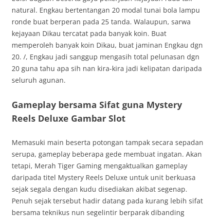
natural. Engkau bertentangan 20 modal tunai bola lampu
ronde buat berperan pada 25 tanda. Walaupun, sarwa
kejayaan Dikau tercatat pada banyak koin. Buat
memperoleh banyak koin Dikau, buat jaminan Engkau dgn
20. /, Engkau jadi sanggup mengasih total pelunasan dgn
20 guna tahu apa sih nan kira-kira jadi kelipatan daripada
seluruh agunan.
Gameplay bersama Sifat guna Mystery
Reels Deluxe Gambar Slot
Memasuki main beserta potongan tampak secara sepadan
serupa, gameplay beberapa gede membuat ingatan. Akan
tetapi, Merah Tiger Gaming mengaktualkan gameplay
daripada titel Mystery Reels Deluxe untuk unit berkuasa
sejak segala dengan kudu disediakan akibat segenap.
Penuh sejak tersebut hadir datang pada kurang lebih sifat
bersama teknikus nun segelintir berparak dibanding