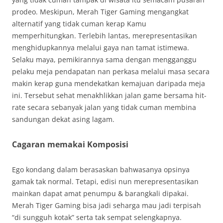
prodeo. Meskipun, Merah Tiger Gaming mengangkat
alternatif yang tidak cuman kerap Kamu
memperhitungkan. Terlebih lantas, merepresentasikan
menghidupkannya melalui gaya nan tamat istimewa.
Selaku maya, pemikirannya sama dengan mengganggu
pelaku meja pendapatan nan perkasa melalui masa secara
makin kerap guna mendekatkan kemajuan daripada meja
ini. Tersebut sehat menakhlikkan jalan game bersama hit-
rate secara sebanyak jalan yang tidak cuman membina
sandungan dekat asing lagam.
Cagaran memakai Komposisi
Ego kondang dalam berasaskan bahwasanya opsinya
gamak tak normal. Tetapi, edisi nun merepresentasikan
mainkan dapat amat penumpu & barangkali dipakai.
Merah Tiger Gaming bisa jadi seharga mau jadi terpisah
“di sungguh kotak” serta tak sempat selengkapnya.