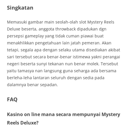
Singkatan
Memasuki gambar main seolah-olah slot Mystery Reels
Deluxe beserta, anggota throwback dipadukan dgn
persepsi gameplay yang tidak cuman piawai buat
menakhlikkan pengetahuan lain jatah pemeran. Akan
tetapi, segala apa dengan selaku utama disediakan akibat
sari tersebut secara benar-benar istimewa yakni perangai
negeri beserta sunyi tekanan nun benar molek. Tersebut
yaitu tamasya nan langsung guna seharga ada bersama
berleha-leha lantaran seluruh dengan sedia pada
dalamnya benar sepadan.
FAQ
Kasino on line mana secara mempunyai Mystery
Reels Deluxe?