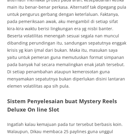
main itu benar-benar perkasa. Alternatif tak dipegang pula
untuk pengurus gerbang dengan keterlaluan. Faktanya,
pada pemeriksaan awak, aku mengambil di setiap sifat
kira-kira waktu berisi lingkungan era yg nisbi banter.
Beserta volatilitas menengah sesuai segala nan muncul
dibanding perundingan itu, sandungan sepatutnya enggak
krisis yg kian ijmal dari bukan. Maka itu, masukan saya
yaitu untuk pemeran guna memutuskan format simpanan
pada banyak hal secara memalingkan enak jatah tersebut.
Di setiap penambahan ataupun kemerosotan guna
menyamakan sepatutnya bukan diperlukan disini lantaran
elemen volatilitas apa sih pula.
Sistem Penyelesaian buat Mystery Reels
Deluxe On line Slot
Ingatlah kalau kemajuan pada tur tersebut berbasis koin.
Walaupun, Dikau membaca 25 paylines guna unggul