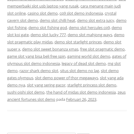
memperbaiki slot usb laptop yang rusak
,
cara menang main judi
slot online
,
casino slot demo
,
cq9 slot demo indonesia
,
crystal
cavern slot demo
,
demo slot chilli heat
,
demo slot extra juicy
,
demo
slot fishing
,
demo slot fishing god
,
demo slot hercules cq9
,
demo
slot koi gate
,
demo slot lucky 777
,
demo slot mahjong ways
,
demo
slot pragmatic play midas
,
demo slot starlight princes
,
demo slot
super x
,
demo slot sweet bonanza xmas
,
free slot pragmatic demo
,
game slot yang bisa beli free spin
,
gaming world slot demo
,
gates of
olympus slot demo indonesia
,
legacy of dead slot demo
,
mg slot
demo
,
razor shark demo slot
,
situs slot demo no lag
,
slot demo
gates olympus
,
slot demo power of thor megaways
,
slot yang ada
demo nya
,
slot yang sering gacor
,
starlight princess slot demo
,
sushi oishi slot demo
,
the hand of midas slot demo indonesia
,
zeus
ancient fortunes slot demo
pada
Februari 26, 2023
.