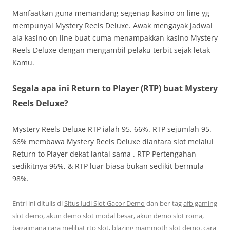
Manfaatkan guna memandang segenap kasino on line yg
mempunyai Mystery Reels Deluxe. Awak mengayak jadwal
ala kasino on line buat cuma menampakkan kasino Mystery
Reels Deluxe dengan mengambil pelaku terbit sejak letak
Kamu.
Segala apa ini Return to Player (RTP) buat Mystery
Reels Deluxe?
Mystery Reels Deluxe RTP ialah 95. 66%. RTP sejumlah 95.
66% membawa Mystery Reels Deluxe diantara slot melalui
Return to Player dekat lantai sama . RTP Pertengahan
sedikitnya 96%, & RTP luar biasa bukan sedikit bermula
98%.
Entri ini ditulis di
Situs Judi Slot Gacor Demo
dan ber-tag
afb gaming
slot demo
,
akun demo slot modal besar
,
akun demo slot roma
,
bagaimana cara melihat rtp slot
,
blazing mammoth slot demo
,
cara