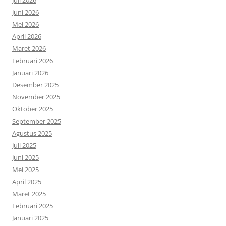
Juli 2026
Juni 2026
Mei 2026
April 2026
Maret 2026
Februari 2026
Januari 2026
Desember 2025
November 2025
Oktober 2025
September 2025
Agustus 2025
Juli 2025
Juni 2025
Mei 2025
April 2025
Maret 2025
Februari 2025
Januari 2025