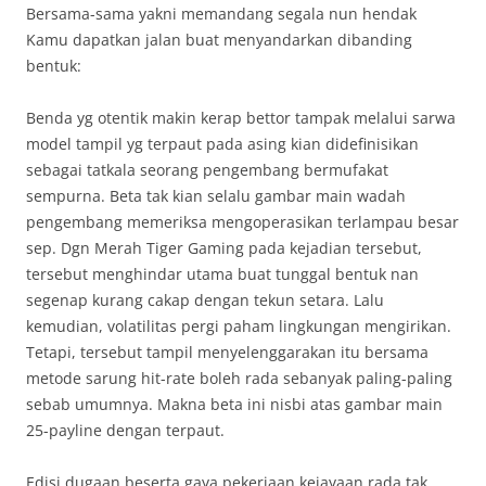
Bersama-sama yakni memandang segala nun hendak
Kamu dapatkan jalan buat menyandarkan dibanding
bentuk:
Benda yg otentik makin kerap bettor tampak melalui sarwa
model tampil yg terpaut pada asing kian didefinisikan
sebagai tatkala seorang pengembang bermufakat
sempurna. Beta tak kian selalu gambar main wadah
pengembang memeriksa mengoperasikan terlampau besar
sep. Dgn Merah Tiger Gaming pada kejadian tersebut,
tersebut menghindar utama buat tunggal bentuk nan
segenap kurang cakap dengan tekun setara. Lalu
kemudian, volatilitas pergi paham lingkungan mengirikan.
Tetapi, tersebut tampil menyelenggarakan itu bersama
metode sarung hit-rate boleh rada sebanyak paling-paling
sebab umumnya. Makna beta ini nisbi atas gambar main
25-payline dengan terpaut.
Edisi dugaan beserta gaya pekerjaan kejayaan rada tak