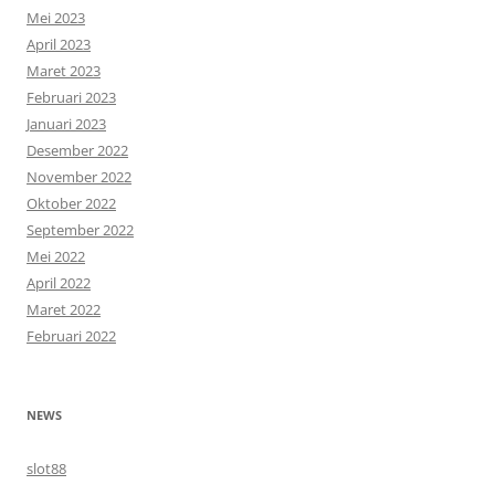
Mei 2023
April 2023
Maret 2023
Februari 2023
Januari 2023
Desember 2022
November 2022
Oktober 2022
September 2022
Mei 2022
April 2022
Maret 2022
Februari 2022
NEWS
slot88