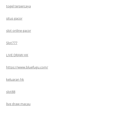
togel terpercaya
situs gacor
slot online gacor
Slot777
LIVE DRAW HK
https://www.bluefugu.com/
keluaran hk
slot88
live draw macau