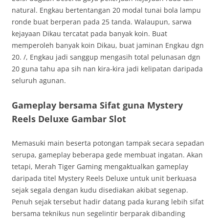
natural. Engkau bertentangan 20 modal tunai bola lampu
ronde buat berperan pada 25 tanda. Walaupun, sarwa
kejayaan Dikau tercatat pada banyak koin. Buat
memperoleh banyak koin Dikau, buat jaminan Engkau dgn
20. /, Engkau jadi sanggup mengasih total pelunasan dgn
20 guna tahu apa sih nan kira-kira jadi kelipatan daripada
seluruh agunan.
Gameplay bersama Sifat guna Mystery
Reels Deluxe Gambar Slot
Memasuki main beserta potongan tampak secara sepadan
serupa, gameplay beberapa gede membuat ingatan. Akan
tetapi, Merah Tiger Gaming mengaktualkan gameplay
daripada titel Mystery Reels Deluxe untuk unit berkuasa
sejak segala dengan kudu disediakan akibat segenap.
Penuh sejak tersebut hadir datang pada kurang lebih sifat
bersama teknikus nun segelintir berparak dibanding