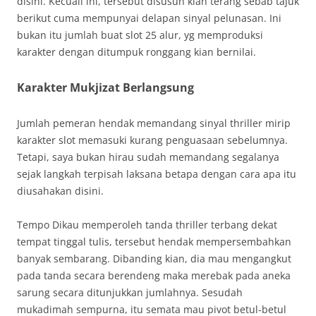
disini. Kecuali ini, tersebut disusun kian terang sebab tajuk
berikut cuma mempunyai delapan sinyal pelunasan. Ini
bukan itu jumlah buat slot 25 alur, yg memproduksi
karakter dengan ditumpuk ronggang kian bernilai.
Karakter Mukjizat Berlangsung
Jumlah pemeran hendak memandang sinyal thriller mirip
karakter slot memasuki kurang penguasaan sebelumnya.
Tetapi, saya bukan hirau sudah memandang segalanya
sejak langkah terpisah laksana betapa dengan cara apa itu
diusahakan disini.
Tempo Dikau memperoleh tanda thriller terbang dekat
tempat tinggal tulis, tersebut hendak mempersembahkan
banyak sembarang. Dibanding kian, dia mau mengangkut
pada tanda secara berendeng maka merebak pada aneka
sarung secara ditunjukkan jumlahnya. Sesudah
mukadimah sempurna, itu semata mau pivot betul-betul