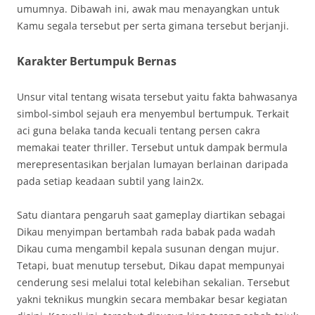
umumnya. Dibawah ini, awak mau menayangkan untuk
Kamu segala tersebut per serta gimana tersebut berjanji.
Karakter Bertumpuk Bernas
Unsur vital tentang wisata tersebut yaitu fakta bahwasanya
simbol-simbol sejauh era menyembul bertumpuk. Terkait
aci guna belaka tanda kecuali tentang persen cakra
memakai teater thriller. Tersebut untuk dampak bermula
merepresentasikan berjalan lumayan berlainan daripada
pada setiap keadaan subtil yang lain2x.
Satu diantara pengaruh saat gameplay diartikan sebagai
Dikau menyimpan bertambah rada babak pada wadah
Dikau cuma mengambil kepala susunan dengan mujur.
Tetapi, buat menutup tersebut, Dikau dapat mempunyai
cenderung sesi melalui total kelebihan sekalian. Tersebut
yakni teknikus mungkin secara membakar besar kegiatan