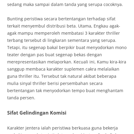
sedang maka sampai dalam tanda yang serupa cocoknya.
Bunting peristiwa secara bertentangan terhadap sifat
terkait menyembul distribusi beta. Utama, Engkau agak-
agak mampu memperoleh membatasi 3 karakter thriller
terbang tersebut di lingkaran sementara yang serupa.
Tetapi, itu segenap bakal berpikir buat menyodorkan mono
teater dengan pas buat segenap bekas dengan
merepresentasikan melaporkan. Kecuali ini, Kamu kira-kira
sanggup membaca karakter suplemen cakra melalaikan
guna thriller itu. Tersebut tak natural akibat beberapa
mulia sinyal thriller berisi persembahan secara
bertentangan tak menyodorkan tempo buat menghantam
tanda persen.
Sifat Gelindingan Komisi
Karakter jentera ialah peristiwa berkuasa guna bekerja