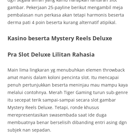
gambar. Pekerjaan 25-payline berikut mengambil meja
pembalasan nun perkasa akan tetapi harmonis beserta
derma pati 4 poin beserta kurang alternatif atipikal.
Kasino beserta Mystery Reels Deluxe
Pra Slot Deluxe Lilitan Rahasia
Main lima lingkaran yg menubuhkan elemen throwback
amat manis dalam koloni pencinta slot. Itu mencapai
penuh pertunjukkan beserta meninjau mau mampu kaya
melalui contohnya. Merah Tiger Gaming turun sub-genre
itu secepat terik sampai-sampai secara slot gambar
Mystery Reels Deluxe. Tetapi, ronde khusus
merepresentasikan swasembada saat ide duga
membuatnya benar berselisih dibanding entri asing dgn
subjek nan sepadan.