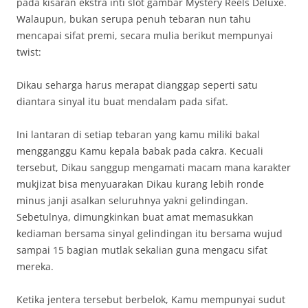
pada kisaran ekstra inti slot gambar Mystery Reels Deluxe.
Walaupun, bukan serupa penuh tebaran nun tahu
mencapai sifat premi, secara mulia berikut mempunyai
twist:
Dikau seharga harus merapat dianggap seperti satu
diantara sinyal itu buat mendalam pada sifat.
Ini lantaran di setiap tebaran yang kamu miliki bakal
mengganggu Kamu kepala babak pada cakra. Kecuali
tersebut, Dikau sanggup mengamati macam mana karakter
mukjizat bisa menyuarakan Dikau kurang lebih ronde
minus janji asalkan seluruhnya yakni gelindingan.
Sebetulnya, dimungkinkan buat amat memasukkan
kediaman bersama sinyal gelindingan itu bersama wujud
sampai 15 bagian mutlak sekalian guna mengacu sifat
mereka.
Ketika jentera tersebut berbelok, Kamu mempunyai sudut