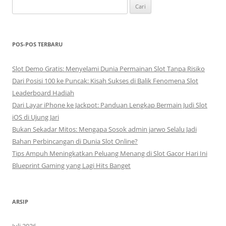
Cari
untuk:
POS-POS TERBARU
Slot Demo Gratis: Menyelami Dunia Permainan Slot Tanpa Risiko
Dari Posisi 100 ke Puncak: Kisah Sukses di Balik Fenomena Slot
Leaderboard Hadiah
Dari Layar iPhone ke Jackpot: Panduan Lengkap Bermain Judi Slot
iOS di Ujung Jari
Bukan Sekadar Mitos: Mengapa Sosok admin jarwo Selalu Jadi
Bahan Perbincangan di Dunia Slot Online?
Tips Ampuh Meningkatkan Peluang Menang di Slot Gacor Hari Ini
Blueprint Gaming yang Lagi Hits Banget
ARSIP