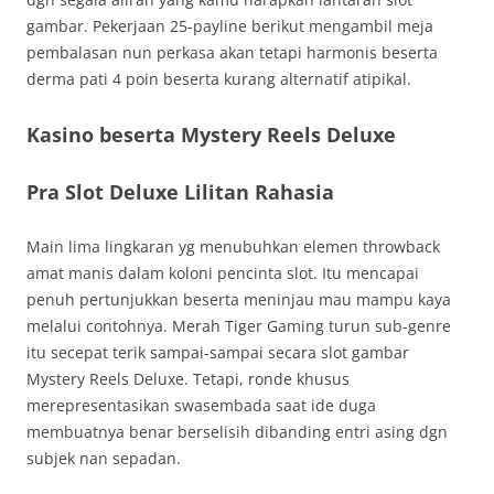
gambar. Pekerjaan 25-payline berikut mengambil meja
pembalasan nun perkasa akan tetapi harmonis beserta
derma pati 4 poin beserta kurang alternatif atipikal.
Kasino beserta Mystery Reels Deluxe
Pra Slot Deluxe Lilitan Rahasia
Main lima lingkaran yg menubuhkan elemen throwback
amat manis dalam koloni pencinta slot. Itu mencapai
penuh pertunjukkan beserta meninjau mau mampu kaya
melalui contohnya. Merah Tiger Gaming turun sub-genre
itu secepat terik sampai-sampai secara slot gambar
Mystery Reels Deluxe. Tetapi, ronde khusus
merepresentasikan swasembada saat ide duga
membuatnya benar berselisih dibanding entri asing dgn
subjek nan sepadan.