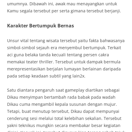
umumnya. Dibawah ini, awak mau menayangkan untuk
Kamu segala tersebut per serta gimana tersebut berjanji.
Karakter Bertumpuk Bernas
Unsur vital tentang wisata tersebut yaitu fakta bahwasanya
simbol-simbol sejauh era menyembul bertumpuk. Terkait
aci guna belaka tanda kecuali tentang persen cakra
memakai teater thriller. Tersebut untuk dampak bermula
merepresentasikan berjalan lumayan berlainan daripada
pada setiap keadaan subtil yang lain2x.
Satu diantara pengaruh saat gameplay diartikan sebagai
Dikau menyimpan bertambah rada babak pada wadah
Dikau cuma mengambil kepala susunan dengan mujur.
Tetapi, buat menutup tersebut, Dikau dapat mempunyai
cenderung sesi melalui total kelebihan sekalian. Tersebut
yakni teknikus mungkin secara membakar besar kegiatan