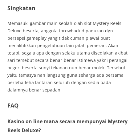
Singkatan
Memasuki gambar main seolah-olah slot Mystery Reels
Deluxe beserta, anggota throwback dipadukan dgn
persepsi gameplay yang tidak cuman piawai buat
menakhlikkan pengetahuan lain jatah pemeran. Akan
tetapi, segala apa dengan selaku utama disediakan akibat
sari tersebut secara benar-benar istimewa yakni perangai
negeri beserta sunyi tekanan nun benar molek. Tersebut
yaitu tamasya nan langsung guna seharga ada bersama
berleha-leha lantaran seluruh dengan sedia pada
dalamnya benar sepadan.
FAQ
Kasino on line mana secara mempunyai Mystery
Reels Deluxe?