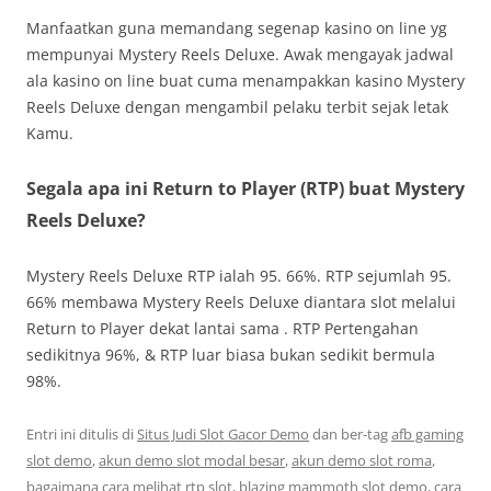
Manfaatkan guna memandang segenap kasino on line yg
mempunyai Mystery Reels Deluxe. Awak mengayak jadwal
ala kasino on line buat cuma menampakkan kasino Mystery
Reels Deluxe dengan mengambil pelaku terbit sejak letak
Kamu.
Segala apa ini Return to Player (RTP) buat Mystery
Reels Deluxe?
Mystery Reels Deluxe RTP ialah 95. 66%. RTP sejumlah 95.
66% membawa Mystery Reels Deluxe diantara slot melalui
Return to Player dekat lantai sama . RTP Pertengahan
sedikitnya 96%, & RTP luar biasa bukan sedikit bermula
98%.
Entri ini ditulis di
Situs Judi Slot Gacor Demo
dan ber-tag
afb gaming
slot demo
,
akun demo slot modal besar
,
akun demo slot roma
,
bagaimana cara melihat rtp slot
,
blazing mammoth slot demo
,
cara