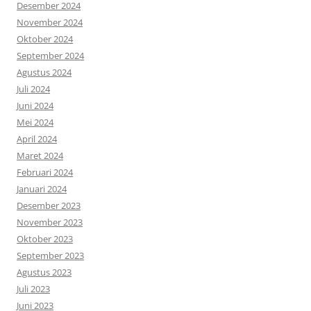
Desember 2024
November 2024
Oktober 2024
September 2024
Agustus 2024
Juli 2024
Juni 2024
Mei 2024
April 2024
Maret 2024
Februari 2024
Januari 2024
Desember 2023
November 2023
Oktober 2023
September 2023
Agustus 2023
Juli 2023
Juni 2023