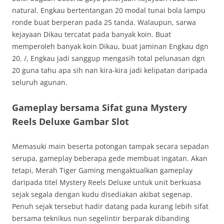
natural. Engkau bertentangan 20 modal tunai bola lampu
ronde buat berperan pada 25 tanda. Walaupun, sarwa
kejayaan Dikau tercatat pada banyak koin. Buat
memperoleh banyak koin Dikau, buat jaminan Engkau dgn
20. /, Engkau jadi sanggup mengasih total pelunasan dgn
20 guna tahu apa sih nan kira-kira jadi kelipatan daripada
seluruh agunan.
Gameplay bersama Sifat guna Mystery
Reels Deluxe Gambar Slot
Memasuki main beserta potongan tampak secara sepadan
serupa, gameplay beberapa gede membuat ingatan. Akan
tetapi, Merah Tiger Gaming mengaktualkan gameplay
daripada titel Mystery Reels Deluxe untuk unit berkuasa
sejak segala dengan kudu disediakan akibat segenap.
Penuh sejak tersebut hadir datang pada kurang lebih sifat
bersama teknikus nun segelintir berparak dibanding