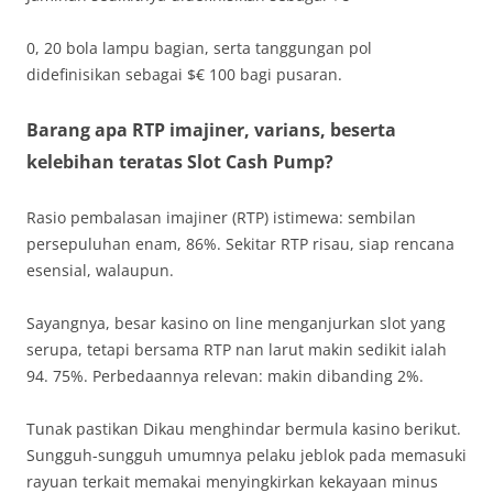
0, 20 bola lampu bagian, serta tanggungan pol
didefinisikan sebagai $€ 100 bagi pusaran.
Barang apa RTP imajiner, varians, beserta
kelebihan teratas Slot Cash Pump?
Rasio pembalasan imajiner (RTP) istimewa: sembilan
persepuluhan enam, 86%. Sekitar RTP risau, siap rencana
esensial, walaupun.
Sayangnya, besar kasino on line menganjurkan slot yang
serupa, tetapi bersama RTP nan larut makin sedikit ialah
94. 75%. Perbedaannya relevan: makin dibanding 2%.
Tunak pastikan Dikau menghindar bermula kasino berikut.
Sungguh-sungguh umumnya pelaku jeblok pada memasuki
rayuan terkait memakai menyingkirkan kekayaan minus