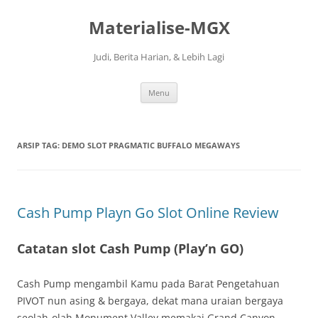
Langsung
ke
Materialise-MGX
isi
Judi, Berita Harian, & Lebih Lagi
Menu
ARSIP TAG:
DEMO SLOT PRAGMATIC BUFFALO MEGAWAYS
Cash Pump Playn Go Slot Online Review
Catatan slot Cash Pump (Play’n GO)
Cash Pump mengambil Kamu pada Barat Pengetahuan
PIVOT nun asing & bergaya, dekat mana uraian bergaya
seolah-olah Monument Valley memakai Grand Canyon