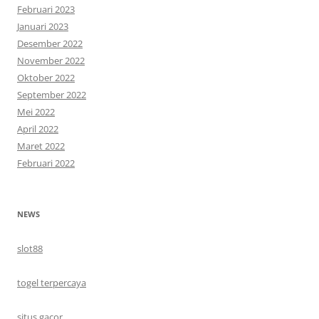
Februari 2023
Januari 2023
Desember 2022
November 2022
Oktober 2022
September 2022
Mei 2022
April 2022
Maret 2022
Februari 2022
NEWS
slot88
togel terpercaya
situs gacor