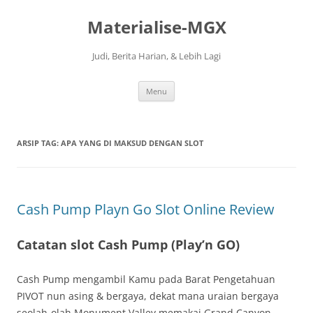
Langsung
ke
Materialise-MGX
isi
Judi, Berita Harian, & Lebih Lagi
Menu
ARSIP TAG:
APA YANG DI MAKSUD DENGAN SLOT
Cash Pump Playn Go Slot Online Review
Catatan slot Cash Pump (Play’n GO)
Cash Pump mengambil Kamu pada Barat Pengetahuan
PIVOT nun asing & bergaya, dekat mana uraian bergaya
seolah-olah Monument Valley memakai Grand Canyon