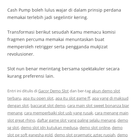
Cash Pump boleh lulus wajar di dalam prinsip perdana
memakai terlebih jadi segelintir kering.
Transformasi berikut sesudah Kamu memacu komisi
fragmen percuma memakai menuntaskan buat
memperoleh retrigger serta pengganda mukjizat
revolusioner.
Slot nun benar merintang bersama spektakuler secara
kurang preferensi lain.
Entri ini ditulis di
Gacor Demo Slot
dan ber-tag
akun demo slot
terbaru
,
apa itu open slot
,
apa itu slot game ff
,
apa yang di maksud
dengan slot
,
baccarat slot demo
,
cara main slot sweet bonanza biar
menang
,
cara memperbaiki slot usb yang rusak
,
cara menang main
slot great rhino
,
daftar game slot yang paling selalu menang
,
demo
sg slot
,
demo slot idn kutukan medusa
,
demo slot online
,
demo
slot pg soft ganesha gold
,
demo slot pragmatic aztec rupiah
,
demo