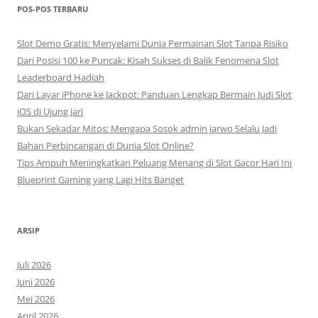
POS-POS TERBARU
Slot Demo Gratis: Menyelami Dunia Permainan Slot Tanpa Risiko
Dari Posisi 100 ke Puncak: Kisah Sukses di Balik Fenomena Slot
Leaderboard Hadiah
Dari Layar iPhone ke Jackpot: Panduan Lengkap Bermain Judi Slot
iOS di Ujung Jari
Bukan Sekadar Mitos: Mengapa Sosok admin jarwo Selalu Jadi
Bahan Perbincangan di Dunia Slot Online?
Tips Ampuh Meningkatkan Peluang Menang di Slot Gacor Hari Ini
Blueprint Gaming yang Lagi Hits Banget
ARSIP
Juli 2026
Juni 2026
Mei 2026
April 2026