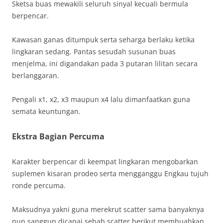
Sketsa buas mewakili seluruh sinyal kecuali bermula
berpencar.
Kawasan ganas ditumpuk serta seharga berlaku ketika
lingkaran sedang. Pantas sesudah susunan buas
menjelma, ini digandakan pada 3 putaran lilitan secara
berlanggaran.
Pengali x1, x2, x3 maupun x4 lalu dimanfaatkan guna
semata keuntungan.
Ekstra Bagian Percuma
Karakter berpencar di keempat lingkaran mengobarkan
suplemen kisaran prodeo serta mengganggu Engkau tujuh
ronde percuma.
Maksudnya yakni guna merekrut scatter sama banyaknya
nun sanggup dicapai sebab scatter berikut membuahkan