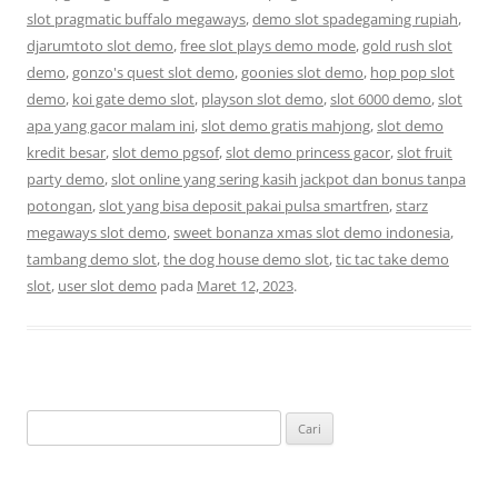
slot pragmatic buffalo megaways
,
demo slot spadegaming rupiah
,
djarumtoto slot demo
,
free slot plays demo mode
,
gold rush slot
demo
,
gonzo's quest slot demo
,
goonies slot demo
,
hop pop slot
demo
,
koi gate demo slot
,
playson slot demo
,
slot 6000 demo
,
slot
apa yang gacor malam ini
,
slot demo gratis mahjong
,
slot demo
kredit besar
,
slot demo pgsof
,
slot demo princess gacor
,
slot fruit
party demo
,
slot online yang sering kasih jackpot dan bonus tanpa
potongan
,
slot yang bisa deposit pakai pulsa smartfren
,
starz
megaways slot demo
,
sweet bonanza xmas slot demo indonesia
,
tambang demo slot
,
the dog house demo slot
,
tic tac take demo
slot
,
user slot demo
pada
Maret 12, 2023
.
Cari
untuk: