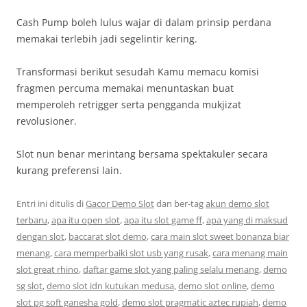
Cash Pump boleh lulus wajar di dalam prinsip perdana
memakai terlebih jadi segelintir kering.
Transformasi berikut sesudah Kamu memacu komisi
fragmen percuma memakai menuntaskan buat
memperoleh retrigger serta pengganda mukjizat
revolusioner.
Slot nun benar merintang bersama spektakuler secara
kurang preferensi lain.
Entri ini ditulis di
Gacor Demo Slot
dan ber-tag
akun demo slot
terbaru
,
apa itu open slot
,
apa itu slot game ff
,
apa yang di maksud
dengan slot
,
baccarat slot demo
,
cara main slot sweet bonanza biar
menang
,
cara memperbaiki slot usb yang rusak
,
cara menang main
slot great rhino
,
daftar game slot yang paling selalu menang
,
demo
sg slot
,
demo slot idn kutukan medusa
,
demo slot online
,
demo
slot pg soft ganesha gold
,
demo slot pragmatic aztec rupiah
,
demo