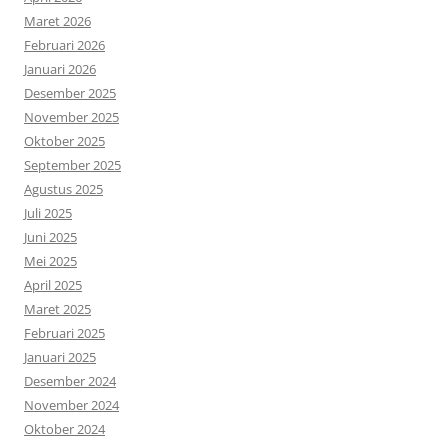
Maret 2026
Februari 2026
Januari 2026
Desember 2025
November 2025
Oktober 2025
September 2025
Agustus 2025
Juli 2025
Juni 2025
Mei 2025
April 2025
Maret 2025
Februari 2025
Januari 2025
Desember 2024
November 2024
Oktober 2024