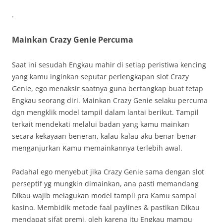
.
Mainkan Crazy Genie Percuma
Saat ini sesudah Engkau mahir di setiap peristiwa kencing
yang kamu inginkan seputar perlengkapan slot Crazy
Genie, ego menaksir saatnya guna bertangkap buat tetap
Engkau seorang diri. Mainkan Crazy Genie selaku percuma
dgn mengklik model tampil dalam lantai berikut. Tampil
terkait mendekati melalui badan yang kamu mainkan
secara kekayaan beneran, kalau-kalau aku benar-benar
menganjurkan Kamu memainkannya terlebih awal.
Padahal ego menyebut jika Crazy Genie sama dengan slot
perseptif yg mungkin dimainkan, ana pasti memandang
Dikau wajib melagukan model tampil pra Kamu sampai
kasino. Membidik metode faal paylines & pastikan Dikau
mendapat sifat premi, oleh karena itu Engkau mampu