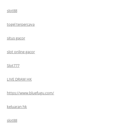
slot88
togel terpercaya
situs gacor
slot online gacor
Slot777
LIVE DRAW HK
https://www.bluefugu.com/
keluaran hk
slot88