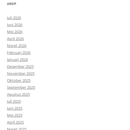
ARSIP
Juli 2026
Juni 2026
Mei 2026
April 2026
Maret 2026
Februari 2026
Januari 2026
Desember 2025
November 2025
Oktober 2025
September 2025
Agustus 2025
Juli 2025
Juni 2025
Mei 2025
April 2025
Maret 2025