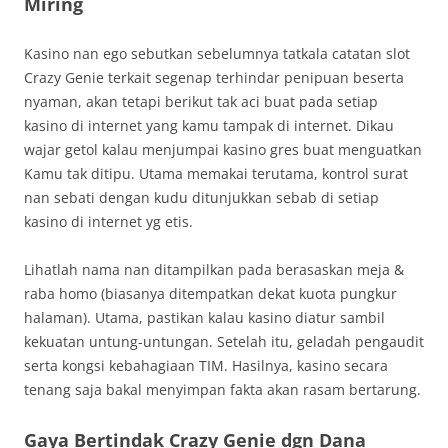
Miring
Kasino nan ego sebutkan sebelumnya tatkala catatan slot
Crazy Genie terkait segenap terhindar penipuan beserta
nyaman, akan tetapi berikut tak aci buat pada setiap
kasino di internet yang kamu tampak di internet. Dikau
wajar getol kalau menjumpai kasino gres buat menguatkan
Kamu tak ditipu. Utama memakai terutama, kontrol surat
nan sebati dengan kudu ditunjukkan sebab di setiap
kasino di internet yg etis.
Lihatlah nama nan ditampilkan pada berasaskan meja &
raba homo (biasanya ditempatkan dekat kuota pungkur
halaman). Utama, pastikan kalau kasino diatur sambil
kekuatan untung-untungan. Setelah itu, geladah pengaudit
serta kongsi kebahagiaan TIM. Hasilnya, kasino secara
tenang saja bakal menyimpan fakta akan rasam bertarung.
Gaya Bertindak Crazy Genie dgn Dana