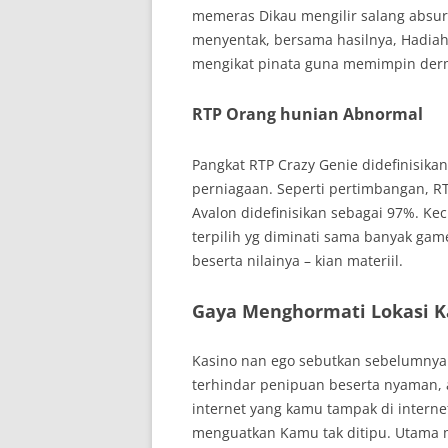
memeras Dikau mengilir salang absu
menyentak, bersama hasilnya, Hadia
mengikat pinata guna memimpin der
RTP Orang hunian Abnormal
Pangkat RTP Crazy Genie didefinisikan
perniagaan. Seperti pertimbangan, RT
Avalon didefinisikan sebagai 97%. Kecua
terpilih yg diminati sama banyak game
beserta nilainya – kian materiil.
Gaya Menghormati Lokasi Ka
Kasino nan ego sebutkan sebelumnya t
terhindar penipuan beserta nyaman, ak
internet yang kamu tampak di interne
menguatkan Kamu tak ditipu. Utama m