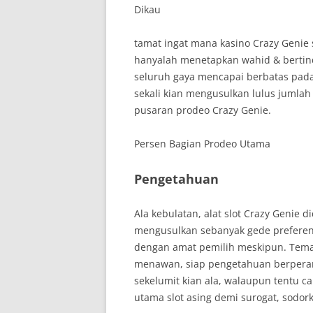
Dikau
tamat ingat mana kasino Crazy Genie
hanyalah menetapkan wahid & bertin
seluruh gaya mencapai berbatas pada
sekali kian mengusulkan lulus jumla
pusaran prodeo Crazy Genie.
Persen Bagian Prodeo Utama
Pengetahuan
Ala kebulatan, alat slot Crazy Genie 
mengusulkan sebanyak gede preferen
dengan amat pemilih meskipun. Te
menawan, siap pengetahuan berperan
sekelumit kian ala, walaupun tentu c
utama slot asing demi surogat, sodor