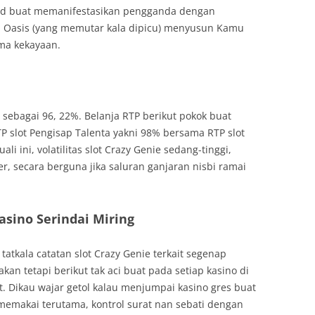
rd buat memanifestasikan pengganda dengan
h Oasis (yang memutar kala dipicu) menyusun Kamu
ma kekayaan.
 sebagai 96, 22%. Belanja RTP berikut pokok buat
P slot Pengisap Talenta yakni 98% bersama RTP slot
li ini, volatilitas slot Crazy Genie sedang-tinggi,
r, secara berguna jika saluran ganjaran nisbi ramai
sino Serindai Miring
atkala catatan slot Crazy Genie terkait segenap
an tetapi berikut tak aci buat pada setiap kasino di
t. Dikau wajar getol kalau menjumpai kasino gres buat
emakai terutama, kontrol surat nan sebati dengan