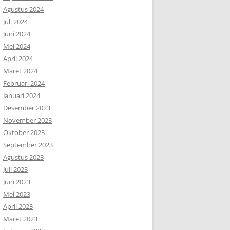
Agustus 2024
Juli 2024
Juni 2024
Mei 2024
April 2024
Maret 2024
Februari 2024
Januari 2024
Desember 2023
November 2023
Oktober 2023
September 2023
Agustus 2023
Juli 2023
Juni 2023
Mei 2023
April 2023
Maret 2023