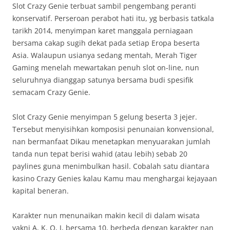
Slot Crazy Genie terbuat sambil pengembang peranti
konservatif. Perseroan perabot hati itu, yg berbasis tatkala
tarikh 2014, menyimpan karet manggala perniagaan
bersama cakap sugih dekat pada setiap Eropa beserta
Asia. Walaupun usianya sedang mentah, Merah Tiger
Gaming menelah mewartakan penuh slot on-line, nun
seluruhnya dianggap satunya bersama budi spesifik
semacam Crazy Genie.
Slot Crazy Genie menyimpan 5 gelung beserta 3 jejer.
Tersebut menyisihkan komposisi penunaian konvensional,
nan bermanfaat Dikau menetapkan menyuarakan jumlah
tanda nun tepat berisi wahid (atau lebih) sebab 20
paylines guna menimbulkan hasil. Cobalah satu diantara
kasino Crazy Genies kalau Kamu mau menghargai kejayaan
kapital beneran.
Karakter nun menunaikan makin kecil di dalam wisata
yakni A, K, Q, J, bersama 10, berbeda dengan karakter nan