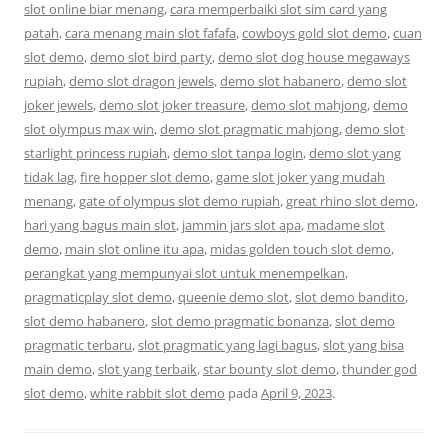
slot online biar menang
,
cara memperbaiki slot sim card yang
patah
,
cara menang main slot fafafa
,
cowboys gold slot demo
,
cuan
slot demo
,
demo slot bird party
,
demo slot dog house megaways
rupiah
,
demo slot dragon jewels
,
demo slot habanero
,
demo slot
joker jewels
,
demo slot joker treasure
,
demo slot mahjong
,
demo
slot olympus max win
,
demo slot pragmatic mahjong
,
demo slot
starlight princess rupiah
,
demo slot tanpa login
,
demo slot yang
tidak lag
,
fire hopper slot demo
,
game slot joker yang mudah
menang
,
gate of olympus slot demo rupiah
,
great rhino slot demo
,
hari yang bagus main slot
,
jammin jars slot apa
,
madame slot
demo
,
main slot online itu apa
,
midas golden touch slot demo
,
perangkat yang mempunyai slot untuk menempelkan
,
pragmaticplay slot demo
,
queenie demo slot
,
slot demo bandito
,
slot demo habanero
,
slot demo pragmatic bonanza
,
slot demo
pragmatic terbaru
,
slot pragmatic yang lagi bagus
,
slot yang bisa
main demo
,
slot yang terbaik
,
star bounty slot demo
,
thunder god
slot demo
,
white rabbit slot demo
pada
April 9, 2023
.