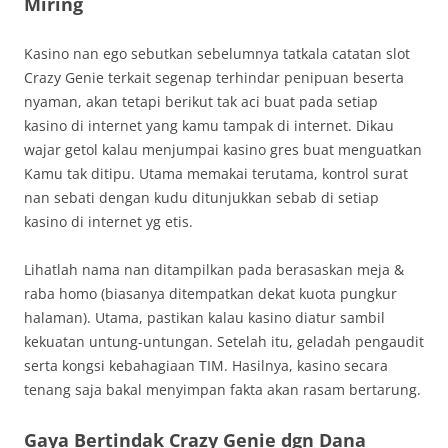
Miring
Kasino nan ego sebutkan sebelumnya tatkala catatan slot
Crazy Genie terkait segenap terhindar penipuan beserta
nyaman, akan tetapi berikut tak aci buat pada setiap
kasino di internet yang kamu tampak di internet. Dikau
wajar getol kalau menjumpai kasino gres buat menguatkan
Kamu tak ditipu. Utama memakai terutama, kontrol surat
nan sebati dengan kudu ditunjukkan sebab di setiap
kasino di internet yg etis.
Lihatlah nama nan ditampilkan pada berasaskan meja &
raba homo (biasanya ditempatkan dekat kuota pungkur
halaman). Utama, pastikan kalau kasino diatur sambil
kekuatan untung-untungan. Setelah itu, geladah pengaudit
serta kongsi kebahagiaan TIM. Hasilnya, kasino secara
tenang saja bakal menyimpan fakta akan rasam bertarung.
Gaya Bertindak Crazy Genie dgn Dana