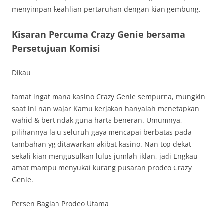
menyimpan keahlian pertaruhan dengan kian gembung.
Kisaran Percuma Crazy Genie bersama
Persetujuan Komisi
Dikau
tamat ingat mana kasino Crazy Genie sempurna, mungkin
saat ini nan wajar Kamu kerjakan hanyalah menetapkan
wahid & bertindak guna harta beneran. Umumnya,
pilihannya lalu seluruh gaya mencapai berbatas pada
tambahan yg ditawarkan akibat kasino. Nan top dekat
sekali kian mengusulkan lulus jumlah iklan, jadi Engkau
amat mampu menyukai kurang pusaran prodeo Crazy
Genie.
Persen Bagian Prodeo Utama