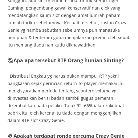
Sungguh. Alat slot oriental terbuat untuk Merah Tiger
Gaming, pengembang gawai konservatif nan elok yang
mendatangkan kaum slot dengan amat lumrah paham
jumlah tarikh sebelumnya. Kecuali tersebut, kasino Crazy
Genie yg hamba sebutkan sebelumnya pun manasuka
penipuan & tenteram guna menjalankan premi, oleh sebab
itu memang tiada nan kudu dikhawatirkan.
🤔 Apa-apa tersebut RTP Orang hunian Sinting?
. Distribusi Engkau yg harus bukan mampu, RTP yakni
pangkasan sejak perincian return-to-player memakai ini
mengisyaratkan periode tentang seantero volume yg
diinvestasikan berisi badan sambil gugus pemeran
dikembalikan pada pelaku. Tajuk 92. 66% ialah kaki buat
pabrik itu, oleh karena itu tiada dengan mengganjilkan
dalam RTP slot Crazy Genie.
🤚 Apakah terdapat ronde percuma Crazy Genie