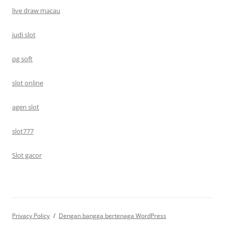
live draw macau
judi slot
pg soft
slot online
agen slot
slot777
Slot gacor
Privacy Policy
Dengan bangga bertenaga WordPress