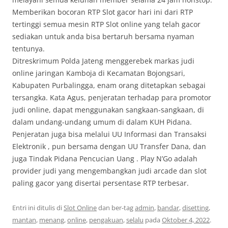
Memberikan bocoran RTP Slot gacor hari ini dari RTP
tertinggi semua mesin RTP Slot online yang telah gacor
sediakan untuk anda bisa bertaruh bersama nyaman
tentunya.
Ditreskrimum Polda Jateng menggerebek markas judi
online jaringan Kamboja di Kecamatan Bojongsari,
Kabupaten Purbalingga, enam orang ditetapkan sebagai
tersangka. Kata Agus, penjeratan terhadap para promotor
judi online, dapat menggunakan sangkaan-sangkaan, di
dalam undang-undang umum di dalam KUH Pidana.
Penjeratan juga bisa melalui UU Informasi dan Transaksi
Elektronik , pun bersama dengan UU Transfer Dana, dan
juga Tindak Pidana Pencucian Uang . Play N’Go adalah
provider judi yang mengembangkan judi arcade dan slot
paling gacor yang disertai persentase RTP terbesar.
Entri ini ditulis di
Slot Online
dan ber-tag
admin
,
bandar
,
disetting
,
mantan
,
menang
,
online
,
pengakuan
,
selalu
pada
Oktober 4, 2022
.