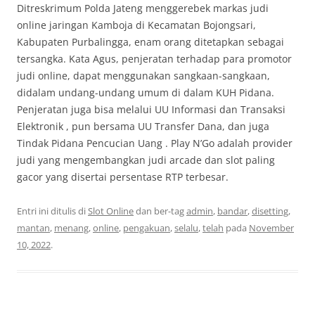
Ditreskrimum Polda Jateng menggerebek markas judi
online jaringan Kamboja di Kecamatan Bojongsari,
Kabupaten Purbalingga, enam orang ditetapkan sebagai
tersangka. Kata Agus, penjeratan terhadap para promotor
judi online, dapat menggunakan sangkaan-sangkaan,
didalam undang-undang umum di dalam KUH Pidana.
Penjeratan juga bisa melalui UU Informasi dan Transaksi
Elektronik , pun bersama UU Transfer Dana, dan juga
Tindak Pidana Pencucian Uang . Play N’Go adalah provider
judi yang mengembangkan judi arcade dan slot paling
gacor yang disertai persentase RTP terbesar.
Entri ini ditulis di
Slot Online
dan ber-tag
admin
,
bandar
,
disetting
,
mantan
,
menang
,
online
,
pengakuan
,
selalu
,
telah
pada
November
10, 2022
.