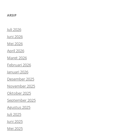
ARSIP
Juli 2026
Juni 2026
Mei 2026
April 2026
Maret 2026
Februari 2026
Januari 2026
Desember 2025
November 2025
Oktober 2025
September 2025
Agustus 2025
Juli 2025
Juni 2025
Mei 2025