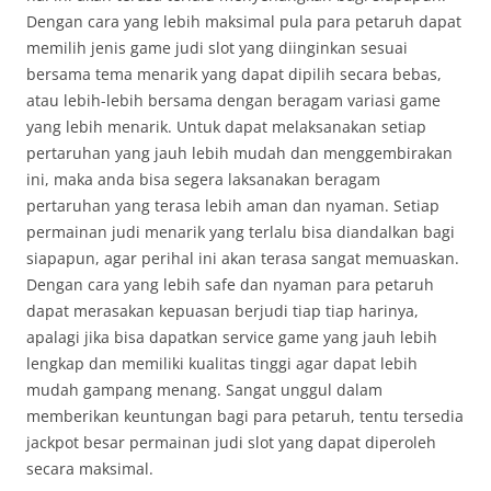
Dengan cara yang lebih maksimal pula para petaruh dapat
memilih jenis game judi slot yang diinginkan sesuai
bersama tema menarik yang dapat dipilih secara bebas,
atau lebih-lebih bersama dengan beragam variasi game
yang lebih menarik. Untuk dapat melaksanakan setiap
pertaruhan yang jauh lebih mudah dan menggembirakan
ini, maka anda bisa segera laksanakan beragam
pertaruhan yang terasa lebih aman dan nyaman. Setiap
permainan judi menarik yang terlalu bisa diandalkan bagi
siapapun, agar perihal ini akan terasa sangat memuaskan.
Dengan cara yang lebih safe dan nyaman para petaruh
dapat merasakan kepuasan berjudi tiap tiap harinya,
apalagi jika bisa dapatkan service game yang jauh lebih
lengkap dan memiliki kualitas tinggi agar dapat lebih
mudah gampang menang. Sangat unggul dalam
memberikan keuntungan bagi para petaruh, tentu tersedia
jackpot besar permainan judi slot yang dapat diperoleh
secara maksimal.