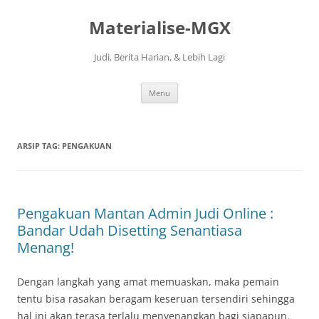
Langsung
ke
Materialise-MGX
isi
Judi, Berita Harian, & Lebih Lagi
Menu
ARSIP TAG:
PENGAKUAN
Pengakuan Mantan Admin Judi Online :
Bandar Udah Disetting Senantiasa
Menang!
Dengan langkah yang amat memuaskan, maka pemain
tentu bisa rasakan beragam keseruan tersendiri sehingga
hal ini akan terasa terlalu menyenangkan bagi siapapun.