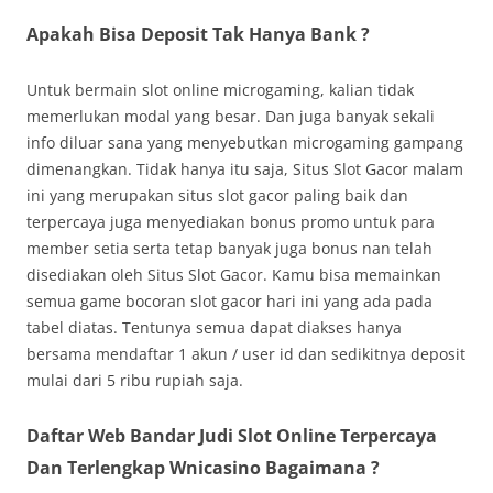
Apakah Bisa Deposit Tak Hanya Bank ?
Untuk bermain slot online microgaming, kalian tidak
memerlukan modal yang besar. Dan juga banyak sekali
info diluar sana yang menyebutkan microgaming gampang
dimenangkan. Tidak hanya itu saja, Situs Slot Gacor malam
ini yang merupakan situs slot gacor paling baik dan
terpercaya juga menyediakan bonus promo untuk para
member setia serta tetap banyak juga bonus nan telah
disediakan oleh Situs Slot Gacor. Kamu bisa memainkan
semua game bocoran slot gacor hari ini yang ada pada
tabel diatas. Tentunya semua dapat diakses hanya
bersama mendaftar 1 akun / user id dan sedikitnya deposit
mulai dari 5 ribu rupiah saja.
Daftar Web Bandar Judi Slot Online Terpercaya
Dan Terlengkap Wnicasino Bagaimana ?