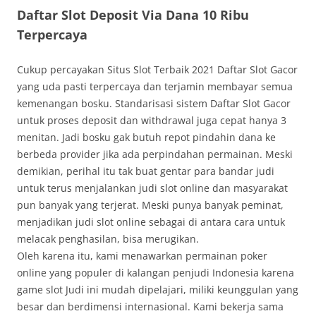
Daftar Slot Deposit Via Dana 10 Ribu
Terpercaya
Cukup percayakan Situs Slot Terbaik 2021 Daftar Slot Gacor
yang uda pasti terpercaya dan terjamin membayar semua
kemenangan bosku. Standarisasi sistem Daftar Slot Gacor
untuk proses deposit dan withdrawal juga cepat hanya 3
menitan. Jadi bosku gak butuh repot pindahin dana ke
berbeda provider jika ada perpindahan permainan. Meski
demikian, perihal itu tak buat gentar para bandar judi
untuk terus menjalankan judi slot online dan masyarakat
pun banyak yang terjerat. Meski punya banyak peminat,
menjadikan judi slot online sebagai di antara cara untuk
melacak penghasilan, bisa merugikan.
Oleh karena itu, kami menawarkan permainan poker
online yang populer di kalangan penjudi Indonesia karena
game slot Judi ini mudah dipelajari, miliki keunggulan yang
besar dan berdimensi internasional. Kami bekerja sama