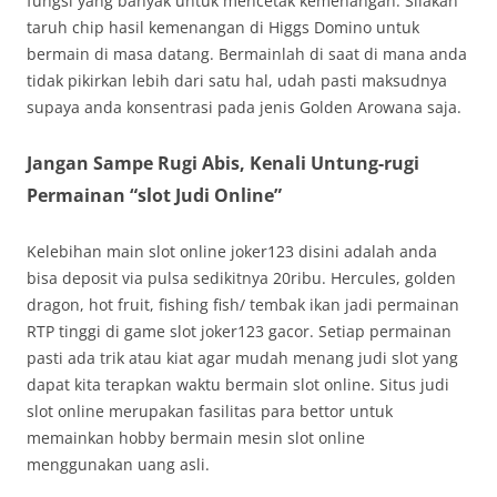
fungsi yang banyak untuk mencetak kemenangan. Silakan
taruh chip hasil kemenangan di Higgs Domino untuk
bermain di masa datang. Bermainlah di saat di mana anda
tidak pikirkan lebih dari satu hal, udah pasti maksudnya
supaya anda konsentrasi pada jenis Golden Arowana saja.
Jangan Sampe Rugi Abis, Kenali Untung-rugi
Permainan “slot Judi Online”
Kelebihan main slot online joker123 disini adalah anda
bisa deposit via pulsa sedikitnya 20ribu. Hercules, golden
dragon, hot fruit, fishing fish/ tembak ikan jadi permainan
RTP tinggi di game slot joker123 gacor. Setiap permainan
pasti ada trik atau kiat agar mudah menang judi slot yang
dapat kita terapkan waktu bermain slot online. Situs judi
slot online merupakan fasilitas para bettor untuk
memainkan hobby bermain mesin slot online
menggunakan uang asli.