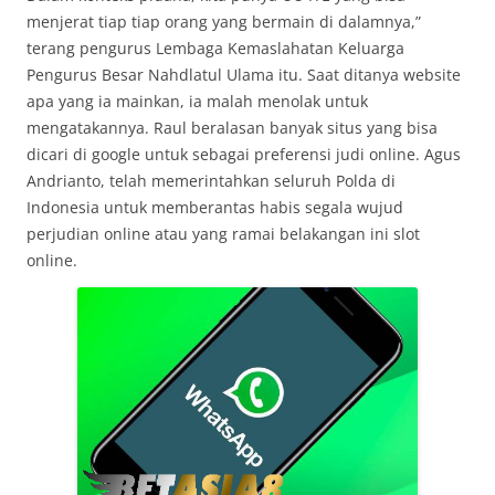
menjerat tiap tiap orang yang bermain di dalamnya,”
terang pengurus Lembaga Kemaslahatan Keluarga
Pengurus Besar Nahdlatul Ulama itu. Saat ditanya website
apa yang ia mainkan, ia malah menolak untuk
mengatakannya. Raul beralasan banyak situs yang bisa
dicari di google untuk sebagai preferensi judi online. Agus
Andrianto, telah memerintahkan seluruh Polda di
Indonesia untuk memberantas habis segala wujud
perjudian online atau yang ramai belakangan ini slot
online.