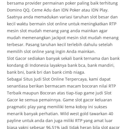
bersama provider permainan poker paling baik terhitung
Domino QQ, Ceme Adu dan IDN Poker atau IDN Play.
Saatnya anda memadukan variasi taruhan slot besar dan
kecil waktu bermain slot online untuk meningkatkan RTP
mesin slot mudah menang yang anda mainkan agar
mudah memenangkan jackpot mesin slot mudah menang
terbesar. Pasang taruhan kecil terlebih dahulu setelah
memilih slot online yang ingin Anda mainkan.
Slot Gacor sediakan banyak sekali bank ternama dan bank
kondang di Indonesia layaknya bank bca, bank mandiri,
bank bni, bank bri dan bank cimb niaga.
Sebagai Situs Judi Slot Online Terpercaya, kami dapat
senantiasa berikan bermacam macam bocoran nilai RTP
Terbaik maupun Bocoran atas tiap-tiap game judi Slot
Gacor ke semua pemainnya. Game slot gacor keluaran
pragmatic play yang memiliki tema koboy ini sukses
menarik banyak perhatian. Wild west gold tawarkan 40
payline untuk anda dan juga miliki RTP yang amat luar
biasa yakni sebesar 96,51% jadi tidak heran bila slot gacor