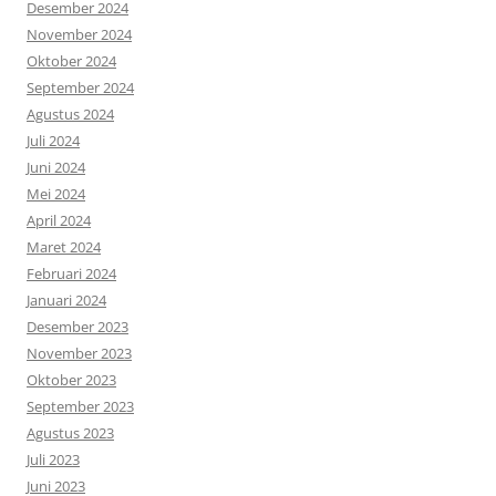
Desember 2024
November 2024
Oktober 2024
September 2024
Agustus 2024
Juli 2024
Juni 2024
Mei 2024
April 2024
Maret 2024
Februari 2024
Januari 2024
Desember 2023
November 2023
Oktober 2023
September 2023
Agustus 2023
Juli 2023
Juni 2023