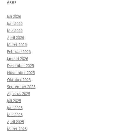
ARSIP
Juli 2026
Juni 2026
Mei 2026
April 2026
Maret 2026
Februari 2026
Januari 2026
Desember 2025
November 2025
Oktober 2025
September 2025
Agustus 2025
Juli 2025
Juni 2025
Mei 2025
April 2025
Maret 2025