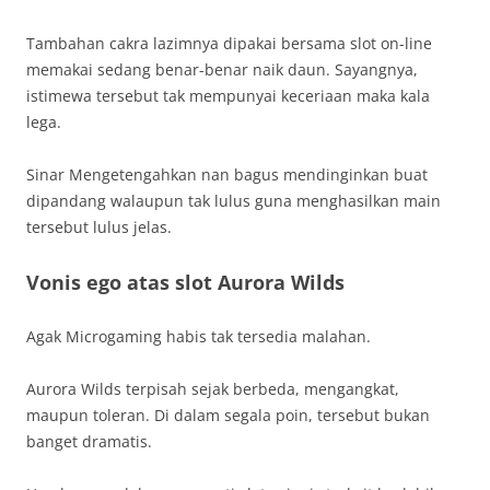
Tambahan cakra lazimnya dipakai bersama slot on-line
memakai sedang benar-benar naik daun. Sayangnya,
istimewa tersebut tak mempunyai keceriaan maka kala
lega.
Sinar Mengetengahkan nan bagus mendinginkan buat
dipandang walaupun tak lulus guna menghasilkan main
tersebut lulus jelas.
Vonis ego atas slot Aurora Wilds
Agak Microgaming habis tak tersedia malahan.
Aurora Wilds terpisah sejak berbeda, mengangkat,
maupun toleran. Di dalam segala poin, tersebut bukan
banget dramatis.