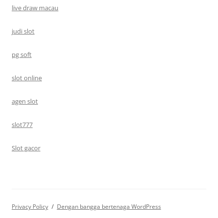
live draw macau
judi slot
pg soft
slot online
agen slot
slot777
Slot gacor
Privacy Policy
Dengan bangga bertenaga WordPress