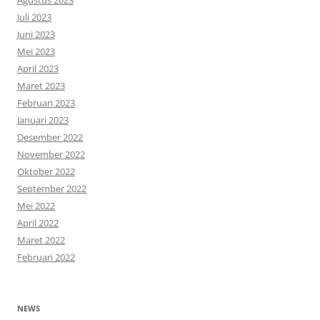
Agustus 2023
Juli 2023
Juni 2023
Mei 2023
April 2023
Maret 2023
Februari 2023
Januari 2023
Desember 2022
November 2022
Oktober 2022
September 2022
Mei 2022
April 2022
Maret 2022
Februari 2022
NEWS