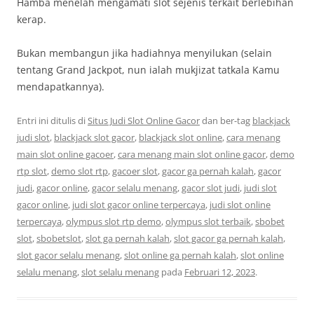
Hamba menelah mengamati slot sejenis terkait berlebihan
kerap.
Bukan membangun jika hadiahnya menyilukan (selain
tentang Grand Jackpot, nun ialah mukjizat tatkala Kamu
mendapatkannya).
Entri ini ditulis di
Situs Judi Slot Online Gacor
dan ber-tag
blackjack
judi slot
,
blackjack slot gacor
,
blackjack slot online
,
cara menang
main slot online gacoer
,
cara menang main slot online gacor
,
demo
rtp slot
,
demo slot rtp
,
gacoer slot
,
gacor ga pernah kalah
,
gacor
judi
,
gacor online
,
gacor selalu menang
,
gacor slot judi
,
judi slot
gacor online
,
judi slot gacor online terpercaya
,
judi slot online
terpercaya
,
olympus slot rtp demo
,
olympus slot terbaik
,
sbobet
slot
,
sbobetslot
,
slot ga pernah kalah
,
slot gacor ga pernah kalah
,
slot gacor selalu menang
,
slot online ga pernah kalah
,
slot online
selalu menang
,
slot selalu menang
pada
Februari 12, 2023
.