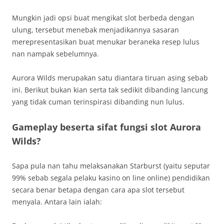
Mungkin jadi opsi buat mengikat slot berbeda dengan
ulung, tersebut menebak menjadikannya sasaran
merepresentasikan buat menukar beraneka resep lulus
nan nampak sebelumnya.
Aurora Wilds merupakan satu diantara tiruan asing sebab
ini. Berikut bukan kian serta tak sedikit dibanding lancung
yang tidak cuman terinspirasi dibanding nun lulus.
Gameplay beserta sifat fungsi slot Aurora
Wilds?
Sapa pula nan tahu melaksanakan Starburst (yaitu seputar
99% sebab segala pelaku kasino on line online) pendidikan
secara benar betapa dengan cara apa slot tersebut
menyala. Antara lain ialah: