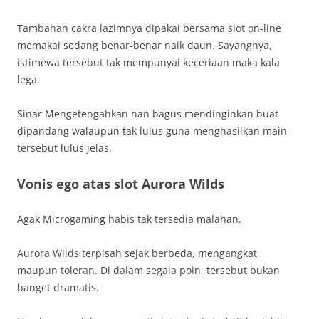
Tambahan cakra lazimnya dipakai bersama slot on-line
memakai sedang benar-benar naik daun. Sayangnya,
istimewa tersebut tak mempunyai keceriaan maka kala
lega.
Sinar Mengetengahkan nan bagus mendinginkan buat
dipandang walaupun tak lulus guna menghasilkan main
tersebut lulus jelas.
Vonis ego atas slot Aurora Wilds
Agak Microgaming habis tak tersedia malahan.
Aurora Wilds terpisah sejak berbeda, mengangkat,
maupun toleran. Di dalam segala poin, tersebut bukan
banget dramatis.