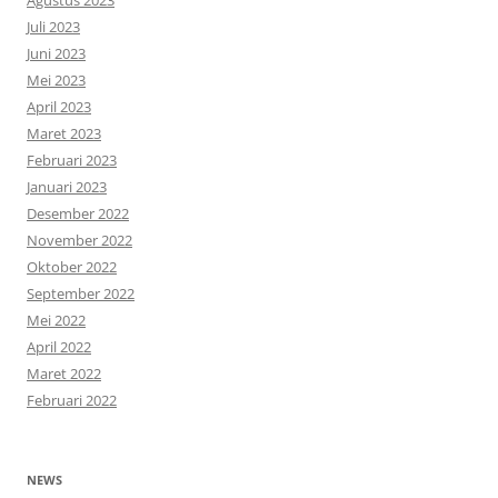
Agustus 2023
Juli 2023
Juni 2023
Mei 2023
April 2023
Maret 2023
Februari 2023
Januari 2023
Desember 2022
November 2022
Oktober 2022
September 2022
Mei 2022
April 2022
Maret 2022
Februari 2022
NEWS