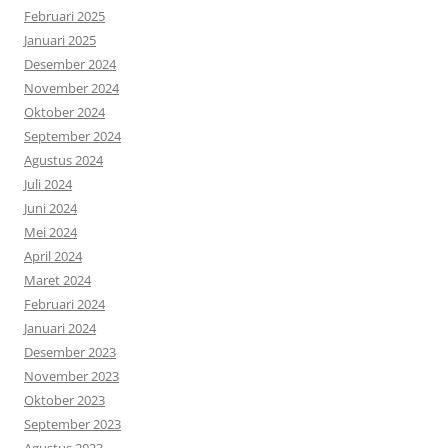
Februari 2025
Januari 2025
Desember 2024
November 2024
Oktober 2024
September 2024
Agustus 2024
Juli 2024
Juni 2024
Mei 2024
April 2024
Maret 2024
Februari 2024
Januari 2024
Desember 2023
November 2023
Oktober 2023
September 2023