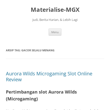
Langsung
ke
Materialise-MGX
isi
Judi, Berita Harian, & Lebih Lagi
Menu
ARSIP TAG:
GACOR SELALU MENANG
Aurora Wilds Microgaming Slot Online
Review
Pertimbangan slot Aurora Wilds
(Microgaming)