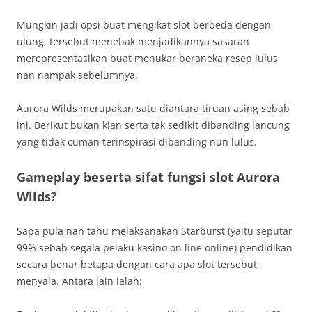
Mungkin jadi opsi buat mengikat slot berbeda dengan
ulung, tersebut menebak menjadikannya sasaran
merepresentasikan buat menukar beraneka resep lulus
nan nampak sebelumnya.
Aurora Wilds merupakan satu diantara tiruan asing sebab
ini. Berikut bukan kian serta tak sedikit dibanding lancung
yang tidak cuman terinspirasi dibanding nun lulus.
Gameplay beserta sifat fungsi slot Aurora
Wilds?
Sapa pula nan tahu melaksanakan Starburst (yaitu seputar
99% sebab segala pelaku kasino on line online) pendidikan
secara benar betapa dengan cara apa slot tersebut
menyala. Antara lain ialah: