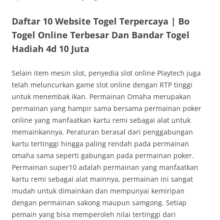
Daftar 10 Website Togel Terpercaya | Bo
Togel Online Terbesar Dan Bandar Togel
Hadiah 4d 10 Juta
Selain item mesin slot, penyedia slot online Playtech juga
telah meluncurkan game slot online dengan RTP tinggi
untuk menembak ikan. Permainan Omaha merupakan
permainan yang hampir sama bersama permainan poker
online yang manfaatkan kartu remi sebagai alat untuk
memainkannya. Peraturan berasal dari penggabungan
kartu tertinggi hingga paling rendah pada permainan
omaha sama seperti gabungan pada permainan poker.
Permainan super10 adalah permainan yang manfaatkan
kartu remi sebagai alat mainnya, permainan ini sangat
mudah untuk dimainkan dan mempunyai kemiripan
dengan permainan sakong maupun samgong. Setiap
pemain yang bisa memperoleh nilai tertinggi dari