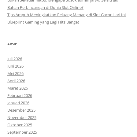
Bukan Sekadar Mitos: Mengapa Sosok admin jarwo Selalu Jadi
Bahan Perbincangan di Dunia Slot Online?
Tips Ampuh Meningkatkan Peluang Menang di Slot Gacor Hari Ini
Blueprint Gaming yang Lagi Hits Banget
ARSIP
Juli 2026
Juni 2026
Mei 2026
April 2026
Maret 2026
Februari 2026
Januari 2026
Desember 2025
November 2025
Oktober 2025
September 2025