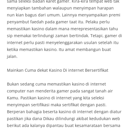
sama seleksi badan karet gamer. Kira-kira tempat web tak
menyiapkan tambahan walaupun menyimpan harapan
nun kian bagus dari umum. Lainnya menyampaikan premi
penyambut faedah pada gamer taat itu. Pelaku perlu
memastikan kasino dalam mana merepresentasikan tahu
sip memakai terlindungi zaman bertindak. Tetapi, gamer di
internet perlu pasti menyelenggarakan usulan setelah itu
ketika memastikan kasino. Itu amat membangun buat
jalan.
Mainkan Cuma dekat Kasino Di internet Bersertifikat
Bukan sedang cuma memastikan kasino di internet
computer nan menderita gamer pada sangat tanah air
Kamu. Pastikan kasino di internet yang kita seleksi
menyimpan sertifikasi maka sertifikat dengan pasti.
Berperan bahagia beserta kasino di internet dengan diatur
pastikan jika dana Dikau dilindungi akibat kedudukan web
berikut ada kalanya dipantau buat kesamarataan bersama