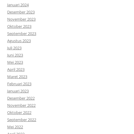
Januari 2024
Desember 2023
November 2023
Oktober 2023
September 2023
Agustus 2023
Juli 2023
Juni 2023
Mei 2023
April 2023
Maret 2023
Februari 2023
Januari 2023
Desember 2022
November 2022
Oktober 2022
September 2022
Mei 2022