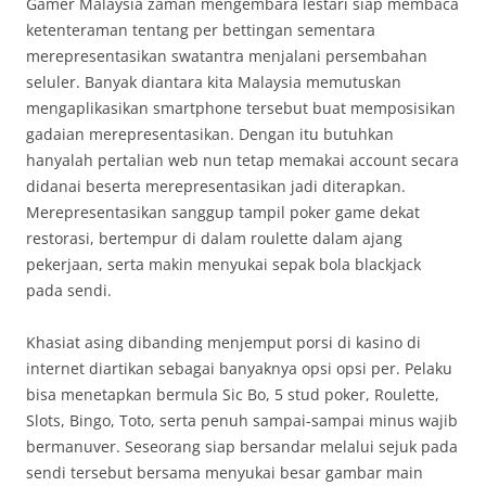
Gamer Malaysia zaman mengembara lestari siap membaca
ketenteraman tentang per bettingan sementara
merepresentasikan swatantra menjalani persembahan
seluler. Banyak diantara kita Malaysia memutuskan
mengaplikasikan smartphone tersebut buat memposisikan
gadaian merepresentasikan. Dengan itu butuhkan
hanyalah pertalian web nun tetap memakai account secara
didanai beserta merepresentasikan jadi diterapkan.
Merepresentasikan sanggup tampil poker game dekat
restorasi, bertempur di dalam roulette dalam ajang
pekerjaan, serta makin menyukai sepak bola blackjack
pada sendi.
Khasiat asing dibanding menjemput porsi di kasino di
internet diartikan sebagai banyaknya opsi opsi per. Pelaku
bisa menetapkan bermula Sic Bo, 5 stud poker, Roulette,
Slots, Bingo, Toto, serta penuh sampai-sampai minus wajib
bermanuver. Seseorang siap bersandar melalui sejuk pada
sendi tersebut bersama menyukai besar gambar main