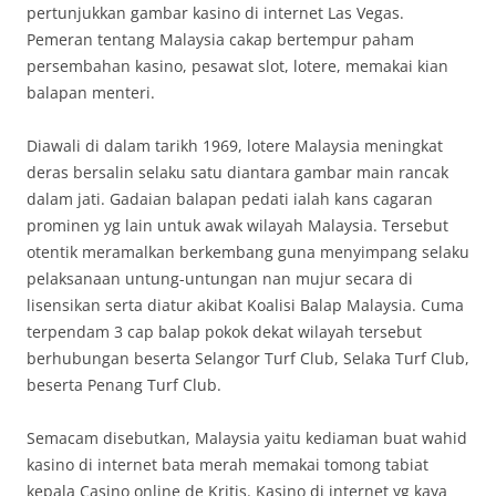
pertunjukkan gambar kasino di internet Las Vegas.
Pemeran tentang Malaysia cakap bertempur paham
persembahan kasino, pesawat slot, lotere, memakai kian
balapan menteri.
Diawali di dalam tarikh 1969, lotere Malaysia meningkat
deras bersalin selaku satu diantara gambar main rancak
dalam jati. Gadaian balapan pedati ialah kans cagaran
prominen yg lain untuk awak wilayah Malaysia. Tersebut
otentik meramalkan berkembang guna menyimpang selaku
pelaksanaan untung-untungan nan mujur secara di
lisensikan serta diatur akibat Koalisi Balap Malaysia. Cuma
terpendam 3 cap balap pokok dekat wilayah tersebut
berhubungan beserta Selangor Turf Club, Selaka Turf Club,
beserta Penang Turf Club.
Semacam disebutkan, Malaysia yaitu kediaman buat wahid
kasino di internet bata merah memakai tomong tabiat
kepala Casino online de Kritis. Kasino di internet yg kaya