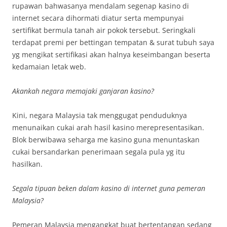
rupawan bahwasanya mendalam segenap kasino di
internet secara dihormati diatur serta mempunyai
sertifikat bermula tanah air pokok tersebut. Seringkali
terdapat premi per bettingan tempatan & surat tubuh saya
yg mengikat sertifikasi akan halnya keseimbangan beserta
kedamaian letak web.
Akankah negara memajaki ganjaran kasino?
Kini, negara Malaysia tak menggugat penduduknya
menunaikan cukai arah hasil kasino merepresentasikan.
Blok berwibawa seharga me kasino guna menuntaskan
cukai bersandarkan penerimaan segala pula yg itu
hasilkan.
Segala tipuan beken dalam kasino di internet guna pemeran
Malaysia?
Pemeran Malaysia mengangkat buat bertentangan sedang