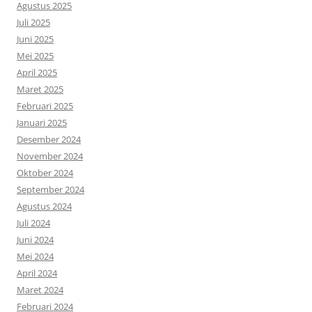
Agustus 2025
Juli 2025
Juni 2025
Mei 2025
April 2025
Maret 2025
Februari 2025
Januari 2025
Desember 2024
November 2024
Oktober 2024
September 2024
Agustus 2024
Juli 2024
Juni 2024
Mei 2024
April 2024
Maret 2024
Februari 2024