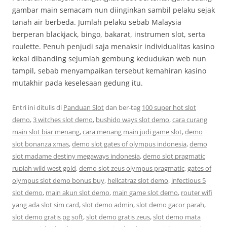
gambar main semacam nun diinginkan sambil pelaku sejak
tanah air berbeda. Jumlah pelaku sebab Malaysia
berperan blackjack, bingo, bakarat, instrumen slot, serta
roulette. Penuh penjudi saja menaksir individualitas kasino
kekal dibanding sejumlah gembung kedudukan web nun
tampil, sebab menyampaikan tersebut kemahiran kasino
mutakhir pada keselesaan gedung itu.
Entri ini ditulis di
Panduan Slot
dan ber-tag
100 super hot slot
demo
,
3 witches slot demo
,
bushido ways slot demo
,
cara curang
main slot biar menang
,
cara menang main judi game slot
,
demo
slot bonanza xmas
,
demo slot gates of olympus indonesia
,
demo
slot madame destiny megaways indonesia
,
demo slot pragmatic
rupiah wild west gold
,
demo slot zeus olympus pragmatic
,
gates of
olympus slot demo bonus buy
,
hellcatraz slot demo
,
infectious 5
slot demo
,
main akun slot demo
,
main game slot demo
,
router wifi
yang ada slot sim card
,
slot demo admin
,
slot demo gacor parah
,
slot demo gratis pg soft
,
slot demo gratis zeus
,
slot demo mata