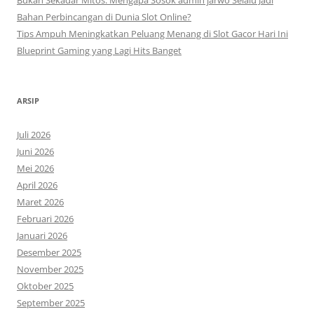
Bukan Sekadar Mitos: Mengapa Sosok admin jarwo Selalu Jadi
Bahan Perbincangan di Dunia Slot Online?
Tips Ampuh Meningkatkan Peluang Menang di Slot Gacor Hari Ini
Blueprint Gaming yang Lagi Hits Banget
ARSIP
Juli 2026
Juni 2026
Mei 2026
April 2026
Maret 2026
Februari 2026
Januari 2026
Desember 2025
November 2025
Oktober 2025
September 2025