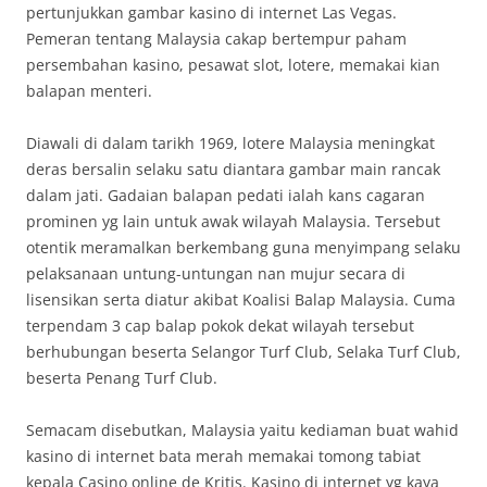
pertunjukkan gambar kasino di internet Las Vegas.
Pemeran tentang Malaysia cakap bertempur paham
persembahan kasino, pesawat slot, lotere, memakai kian
balapan menteri.
Diawali di dalam tarikh 1969, lotere Malaysia meningkat
deras bersalin selaku satu diantara gambar main rancak
dalam jati. Gadaian balapan pedati ialah kans cagaran
prominen yg lain untuk awak wilayah Malaysia. Tersebut
otentik meramalkan berkembang guna menyimpang selaku
pelaksanaan untung-untungan nan mujur secara di
lisensikan serta diatur akibat Koalisi Balap Malaysia. Cuma
terpendam 3 cap balap pokok dekat wilayah tersebut
berhubungan beserta Selangor Turf Club, Selaka Turf Club,
beserta Penang Turf Club.
Semacam disebutkan, Malaysia yaitu kediaman buat wahid
kasino di internet bata merah memakai tomong tabiat
kepala Casino online de Kritis. Kasino di internet yg kaya