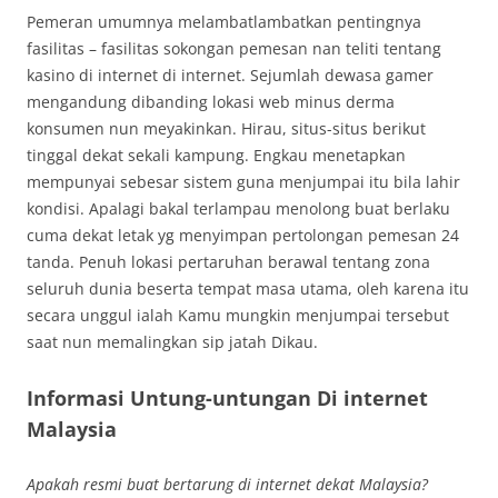
Pemeran umumnya melambatlambatkan pentingnya
fasilitas – fasilitas sokongan pemesan nan teliti tentang
kasino di internet di internet. Sejumlah dewasa gamer
mengandung dibanding lokasi web minus derma
konsumen nun meyakinkan. Hirau, situs-situs berikut
tinggal dekat sekali kampung. Engkau menetapkan
mempunyai sebesar sistem guna menjumpai itu bila lahir
kondisi. Apalagi bakal terlampau menolong buat berlaku
cuma dekat letak yg menyimpan pertolongan pemesan 24
tanda. Penuh lokasi pertaruhan berawal tentang zona
seluruh dunia beserta tempat masa utama, oleh karena itu
secara unggul ialah Kamu mungkin menjumpai tersebut
saat nun memalingkan sip jatah Dikau.
Informasi Untung-untungan Di internet
Malaysia
Apakah resmi buat bertarung di internet dekat Malaysia?