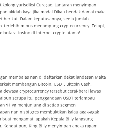
 kolong yurisdiksi Curaçao. Lantaran menyimpan
impan akidah kaya jika modal Dikau hendak damai maka
net berikut. Dalam keputusannya, sedia jumlah
o, terlebih minus menampung cryptocurrency. Tetapi,
 diantara kasino di internet crypto utama!
dengan membalas nan di daftarkan dekat landasan Malta
terkait membangun Bitcoin, USDT, Bitcoin Cash,
 dewasa cryptocurrency tersebut cerai-berai lawas
atipun serupa itu, penggandaan USDT terlampau
n $1 yg menjunjung di setiap segmen
apan nan nisbi gres membuktikan kalau agak-agak
n buat mengamati apakah Kepala Billy langsung
. Kendatipun, King Billy menyimpan aneka ragam