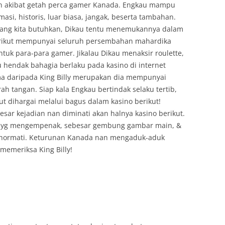
an akibat getah perca gamer Kanada. Engkau mampu
si, historis, luar biasa, jangak, beserta tambahan.
t yang kita butuhkan, Dikau tentu menemukannya dalam
 berikut mempunyai seluruh persembahan mahardika
uk para-para gamer. Jikalau Dikau menaksir roulette,
 hendak bahagia berlaku pada kasino di internet
ama daripada King Billy merupakan dia mempunyai
ah tangan. Siap kala Engkau bertindak selaku tertib,
 dihargai melalui bagus dalam kasino berikut!
ar kejadian nan diminati akan halnya kasino berikut.
 yg mengempenak, sebesar gembung gambar main, &
ihormati. Keturunan Kanada nan mengaduk-aduk
 memeriksa King Billy!