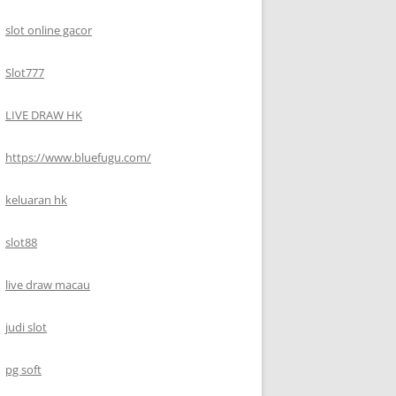
slot online gacor
Slot777
LIVE DRAW HK
https://www.bluefugu.com/
keluaran hk
slot88
live draw macau
judi slot
pg soft