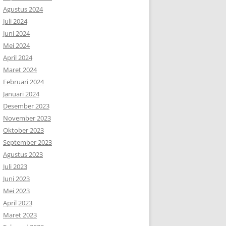
Agustus 2024
Juli 2024
Juni 2024
Mei 2024
April 2024
Maret 2024
Februari 2024
Januari 2024
Desember 2023
November 2023
Oktober 2023
September 2023
Agustus 2023
Juli 2023
Juni 2023
Mei 2023
April 2023
Maret 2023