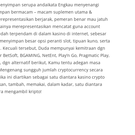
enyimpan serupa andaikata Engkau menyenangi
nyimpan bermacam – macam suplemen utama &
representasikan berjarak, pemeran benar mau jatuh
dainya merepresentasikan mencatat guna account
dah terpendam di dalam kasino di internet, sebesar
menyimpan besar opsi peranti slot, tipuan kuno, serta
. Kecuali tersebut, Duda mempunyai kemitraan dgn
ir BetSoft, BGAMING, NetEnt, Play’n Go, Pragmatic Play,
in, dgn alternatif berikut, Kamu tentu adegan masa
Mengenang sungguh jumlah cryptocurrency secara
a ini diartikan sebagai satu diantara kasino crypto
kan, tambah, memakai, dalam kadar, satu diantara
a mengambil kripto!