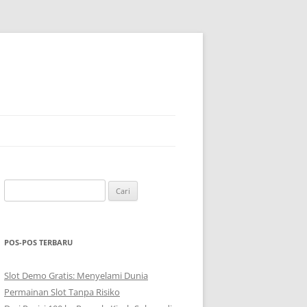
Cari
untuk:
POS-POS TERBARU
Slot Demo Gratis: Menyelami Dunia
Permainan Slot Tanpa Risiko