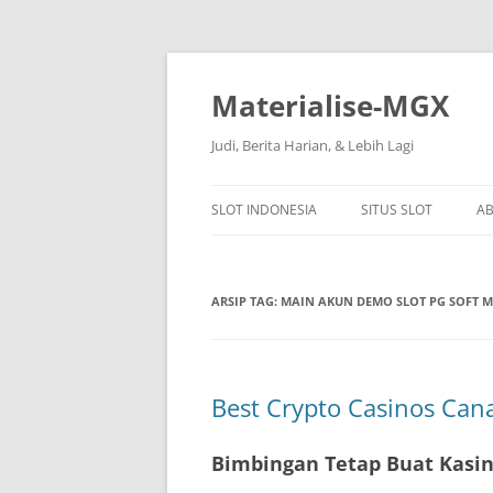
Langsung
ke
isi
Materialise-MGX
Judi, Berita Harian, & Lebih Lagi
SLOT INDONESIA
SITUS SLOT
AB
ARSIP TAG:
MAIN AKUN DEMO SLOT PG SOFT 
Best Crypto Casinos Can
Bimbingan Tetap Buat Kasi