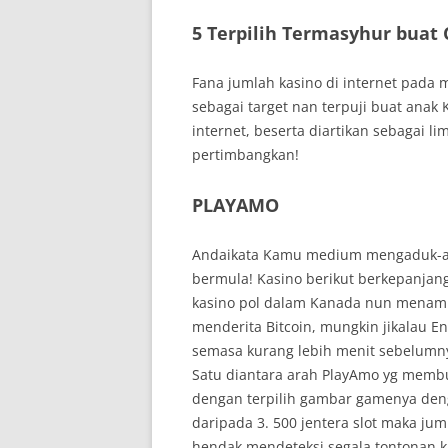
5 Terpilih Termasyhur buat
Fana jumlah kasino di internet pada m
sebagai target nan terpuji buat anak 
internet, beserta diartikan sebagai 
pertimbangkan!
PLAYAMO
Andaikata Kamu medium mengaduk-adu
bermula! Kasino berikut berkepanjan
kasino pol dalam Kanada nun menamp
menderita Bitcoin, mungkin jikalau 
semasa kurang lebih menit sebelumn
Satu diantara arah PlayAmo yg memb
dengan terpilih gambar gamenya deng
daripada 3. 500 jentera slot maka ju
hendak mendeteksi segala tontonan kun