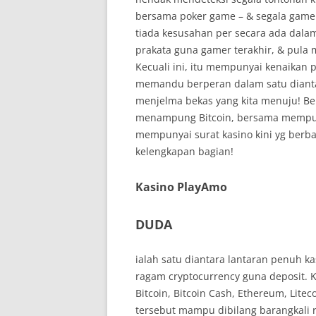
bersama poker game – & segala game 
tiada kesusahan per secara ada dala
prakata guna gamer terakhir, & pula 
Kecuali ini, itu mempunyai kenaikan p
memandu berperan dalam satu diantar
menjelma bekas yang kita menuju! B
menampung Bitcoin, bersama mempuny
mempunyai surat kasino kini yg berba
kelengkapan bagian!
Kasino PlayAmo
DUDA
ialah satu diantara lantaran penuh 
ragam cryptocurrency guna deposit
Bitcoin, Bitcoin Cash, Ethereum, Lite
tersebut mampu dibilang barangkali r