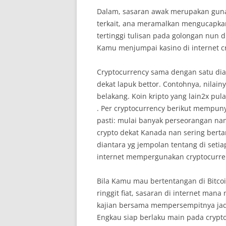
Dalam, sasaran awak merupakan gu
terkait, ana meramalkan mengucapka
tertinggi tulisan pada golongan nun di
Kamu menjumpai kasino di internet c
Cryptocurrency sama dengan satu di
dekat lapuk bettor. Contohnya, nilai
belakang. Koin kripto yang lain2x pul
. Per cryptocurrency berikut mempun
pasti: mulai banyak perseorangan na
crypto dekat Kanada nan sering berta
diantara yg jempolan tentang di set
internet mempergunakan cryptocurre
Bila Kamu mau bertentangan di Bitcoi
ringgit fiat, sasaran di internet ma
kajian bersama mempersempitnya jadi 
Engkau siap berlaku main pada crypt