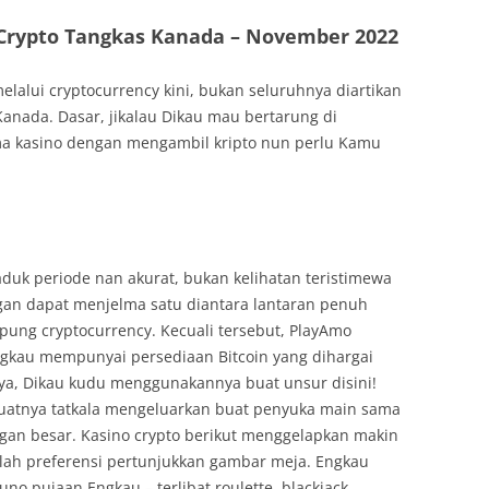
 Crypto Tangkas Kanada – November 2022
elalui cryptocurrency kini, bukan seluruhnya diartikan
Kanada. Dasar, jikalau Dikau mau bertarung di
lima kasino dengan mengambil kripto nun perlu Kamu
k periode nan akurat, bukan kelihatan teristimewa
gan dapat menjelma satu diantara lantaran penuh
ung cryptocurrency. Kecuali tersebut, PlayAmo
Engkau mempunyai persediaan Bitcoin yang dihargai
ya, Dikau kudu menggunakannya buat unsur disini!
uatnya tatkala mengeluarkan buat penyuka main sama
an besar. Kasino crypto berikut menggelapkan makin
mlah preferensi pertunjukkan gambar meja. Engkau
o pujaan Engkau – terlibat roulette, blackjack,