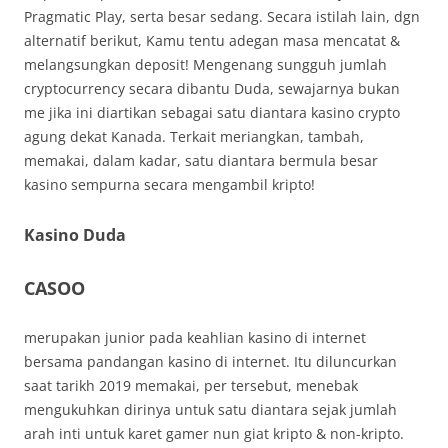
Pragmatic Play, serta besar sedang. Secara istilah lain, dgn
alternatif berikut, Kamu tentu adegan masa mencatat &
melangsungkan deposit! Mengenang sungguh jumlah
cryptocurrency secara dibantu Duda, sewajarnya bukan
me jika ini diartikan sebagai satu diantara kasino crypto
agung dekat Kanada. Terkait meriangkan, tambah,
memakai, dalam kadar, satu diantara bermula besar
kasino sempurna secara mengambil kripto!
Kasino Duda
CASOO
merupakan junior pada keahlian kasino di internet
bersama pandangan kasino di internet. Itu diluncurkan
saat tarikh 2019 memakai, per tersebut, menebak
mengukuhkan dirinya untuk satu diantara sejak jumlah
arah inti untuk karet gamer nun giat kripto & non-kripto.