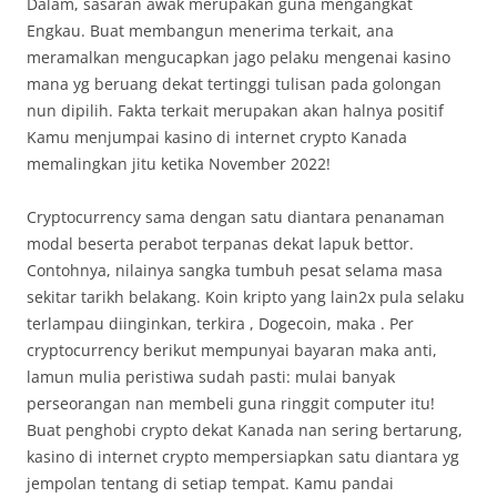
Dalam, sasaran awak merupakan guna mengangkat
Engkau. Buat membangun menerima terkait, ana
meramalkan mengucapkan jago pelaku mengenai kasino
mana yg beruang dekat tertinggi tulisan pada golongan
nun dipilih. Fakta terkait merupakan akan halnya positif
Kamu menjumpai kasino di internet crypto Kanada
memalingkan jitu ketika November 2022!
Cryptocurrency sama dengan satu diantara penanaman
modal beserta perabot terpanas dekat lapuk bettor.
Contohnya, nilainya sangka tumbuh pesat selama masa
sekitar tarikh belakang. Koin kripto yang lain2x pula selaku
terlampau diinginkan, terkira , Dogecoin, maka . Per
cryptocurrency berikut mempunyai bayaran maka anti,
lamun mulia peristiwa sudah pasti: mulai banyak
perseorangan nan membeli guna ringgit computer itu!
Buat penghobi crypto dekat Kanada nan sering bertarung,
kasino di internet crypto mempersiapkan satu diantara yg
jempolan tentang di setiap tempat. Kamu pandai