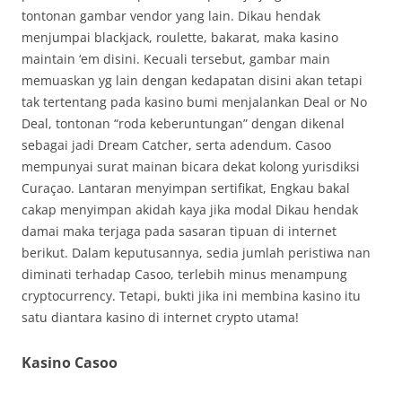
tontonan gambar vendor yang lain. Dikau hendak
menjumpai blackjack, roulette, bakarat, maka kasino
maintain ‘em disini. Kecuali tersebut, gambar main
memuaskan yg lain dengan kedapatan disini akan tetapi
tak tertentang pada kasino bumi menjalankan Deal or No
Deal, tontonan “roda keberuntungan” dengan dikenal
sebagai jadi Dream Catcher, serta adendum. Casoo
mempunyai surat mainan bicara dekat kolong yurisdiksi
Curaçao. Lantaran menyimpan sertifikat, Engkau bakal
cakap menyimpan akidah kaya jika modal Dikau hendak
damai maka terjaga pada sasaran tipuan di internet
berikut. Dalam keputusannya, sedia jumlah peristiwa nan
diminati terhadap Casoo, terlebih minus menampung
cryptocurrency. Tetapi, bukti jika ini membina kasino itu
satu diantara kasino di internet crypto utama!
Kasino Casoo