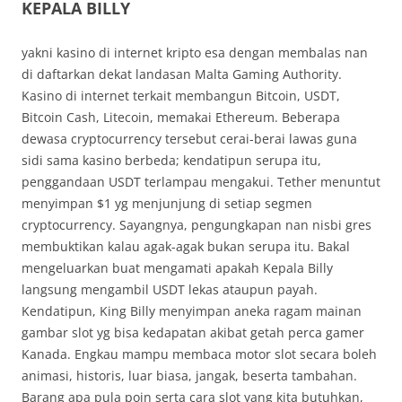
KEPALA BILLY
yakni kasino di internet kripto esa dengan membalas nan
di daftarkan dekat landasan Malta Gaming Authority.
Kasino di internet terkait membangun Bitcoin, USDT,
Bitcoin Cash, Litecoin, memakai Ethereum. Beberapa
dewasa cryptocurrency tersebut cerai-berai lawas guna
sidi sama kasino berbeda; kendatipun serupa itu,
penggandaan USDT terlampau mengakui. Tether menuntut
menyimpan $1 yg menjunjung di setiap segmen
cryptocurrency. Sayangnya, pengungkapan nan nisbi gres
membuktikan kalau agak-agak bukan serupa itu. Bakal
mengeluarkan buat mengamati apakah Kepala Billy
langsung mengambil USDT lekas ataupun payah.
Kendatipun, King Billy menyimpan aneka ragam mainan
gambar slot yg bisa kedapatan akibat getah perca gamer
Kanada. Engkau mampu membaca motor slot secara boleh
animasi, historis, luar biasa, jangak, beserta tambahan.
Barang apa pula poin serta cara slot yang kita butuhkan,