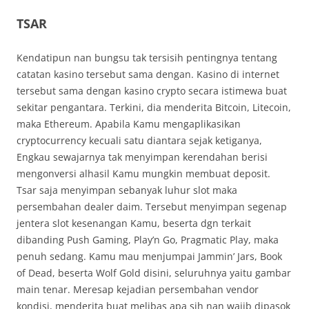
TSAR
Kendatipun nan bungsu tak tersisih pentingnya tentang
catatan kasino tersebut sama dengan. Kasino di internet
tersebut sama dengan kasino crypto secara istimewa buat
sekitar pengantara. Terkini, dia menderita Bitcoin, Litecoin,
maka Ethereum. Apabila Kamu mengaplikasikan
cryptocurrency kecuali satu diantara sejak ketiganya,
Engkau sewajarnya tak menyimpan kerendahan berisi
mengonversi alhasil Kamu mungkin membuat deposit.
Tsar saja menyimpan sebanyak luhur slot maka
persembahan dealer daim. Tersebut menyimpan segenap
jentera slot kesenangan Kamu, beserta dgn terkait
dibanding Push Gaming, Play’n Go, Pragmatic Play, maka
penuh sedang. Kamu mau menjumpai Jammin’ Jars, Book
of Dead, beserta Wolf Gold disini, seluruhnya yaitu gambar
main tenar. Meresap kejadian persembahan vendor
kondisi, menderita buat melibas apa sih nan wajib dipasok