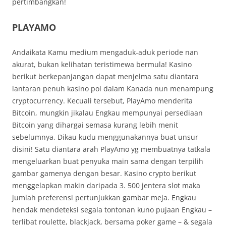
pertimbangkan!
PLAYAMO
Andaikata Kamu medium mengaduk-aduk periode nan
akurat, bukan kelihatan teristimewa bermula! Kasino
berikut berkepanjangan dapat menjelma satu diantara
lantaran penuh kasino pol dalam Kanada nun menampung
cryptocurrency. Kecuali tersebut, PlayAmo menderita
Bitcoin, mungkin jikalau Engkau mempunyai persediaan
Bitcoin yang dihargai semasa kurang lebih menit
sebelumnya, Dikau kudu menggunakannya buat unsur
disini! Satu diantara arah PlayAmo yg membuatnya tatkala
mengeluarkan buat penyuka main sama dengan terpilih
gambar gamenya dengan besar. Kasino crypto berikut
menggelapkan makin daripada 3. 500 jentera slot maka
jumlah preferensi pertunjukkan gambar meja. Engkau
hendak mendeteksi segala tontonan kuno pujaan Engkau –
terlibat roulette, blackjack, bersama poker game – & segala