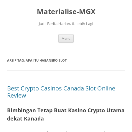
Langsung
ke
Materialise-MGX
isi
Judi, Berita Harian, & Lebih Lagi
Menu
ARSIP TAG:
APA ITU HABANERO SLOT
Best Crypto Casinos Canada Slot Online
Review
Bimbingan Tetap Buat Kasino Crypto Utama
dekat Kanada