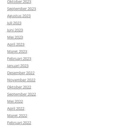
Oktober 2023
September 2023
Agustus 2023
Juli 2023
Juni 2023
Mei 2023
April 2023
Maret 2023
Februari 2023
Januari 2023
Desember 2022
November 2022
Oktober 2022
September 2022
Mei 2022
April 2022
Maret 2022
Februari 2022