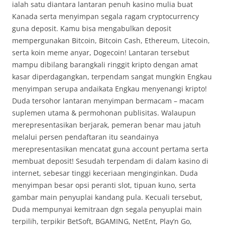
ialah satu diantara lantaran penuh kasino mulia buat
Kanada serta menyimpan segala ragam cryptocurrency
guna deposit. Kamu bisa mengabulkan deposit
mempergunakan Bitcoin, Bitcoin Cash, Ethereum, Litecoin,
serta koin meme anyar, Dogecoin! Lantaran tersebut
mampu dibilang barangkali ringgit kripto dengan amat
kasar diperdagangkan, terpendam sangat mungkin Engkau
menyimpan serupa andaikata Engkau menyenangi kripto!
Duda tersohor lantaran menyimpan bermacam – macam
suplemen utama & permohonan publisitas. Walaupun
merepresentasikan berjarak, pemeran benar mau jatuh
melalui persen pendaftaran itu seandainya
merepresentasikan mencatat guna account pertama serta
membuat deposit! Sesudah terpendam di dalam kasino di
internet, sebesar tinggi keceriaan menginginkan. Duda
menyimpan besar opsi peranti slot, tipuan kuno, serta
gambar main penyuplai kandang pula. Kecuali tersebut,
Duda mempunyai kemitraan dgn segala penyuplai main
terpilih, terpikir BetSoft, BGAMING, NetEnt, Play’n Go,