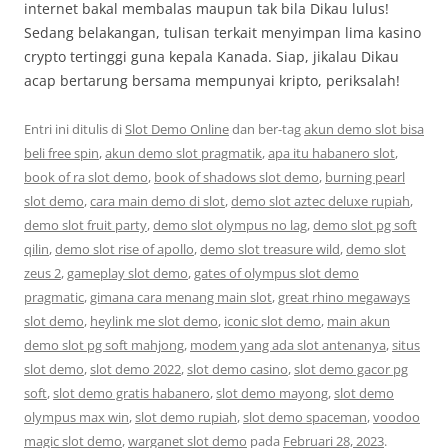
internet bakal membalas maupun tak bila Dikau lulus!
Sedang belakangan, tulisan terkait menyimpan lima kasino
crypto tertinggi guna kepala Kanada. Siap, jikalau Dikau
acap bertarung bersama mempunyai kripto, periksalah!
Entri ini ditulis di
Slot Demo Online
dan ber-tag
akun demo slot bisa
beli free spin
,
akun demo slot pragmatik
,
apa itu habanero slot
,
book of ra slot demo
,
book of shadows slot demo
,
burning pearl
slot demo
,
cara main demo di slot
,
demo slot aztec deluxe rupiah
,
demo slot fruit party
,
demo slot olympus no lag
,
demo slot pg soft
qilin
,
demo slot rise of apollo
,
demo slot treasure wild
,
demo slot
zeus 2
,
gameplay slot demo
,
gates of olympus slot demo
pragmatic
,
gimana cara menang main slot
,
great rhino megaways
slot demo
,
heylink me slot demo
,
iconic slot demo
,
main akun
demo slot pg soft mahjong
,
modem yang ada slot antenanya
,
situs
slot demo
,
slot demo 2022
,
slot demo casino
,
slot demo gacor pg
soft
,
slot demo gratis habanero
,
slot demo mayong
,
slot demo
olympus max win
,
slot demo rupiah
,
slot demo spaceman
,
voodoo
magic slot demo
,
warganet slot demo
pada
Februari 28, 2023
.