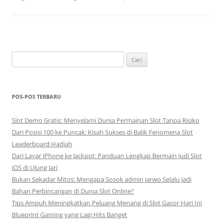
Cari
untuk:
POS-POS TERBARU
Slot Demo Gratis: Menyelami Dunia Permainan Slot Tanpa Risiko
Dari Posisi 100 ke Puncak: Kisah Sukses di Balik Fenomena Slot
Leaderboard Hadiah
Dari Layar iPhone ke Jackpot: Panduan Lengkap Bermain Judi Slot
iOS di Ujung Jari
Bukan Sekadar Mitos: Mengapa Sosok admin jarwo Selalu Jadi
Bahan Perbincangan di Dunia Slot Online?
Tips Ampuh Meningkatkan Peluang Menang di Slot Gacor Hari Ini
Blueprint Gaming yang Lagi Hits Banget