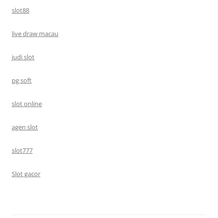
slot88
live draw macau
judi slot
pg soft
slot online
agen slot
slot777
Slot gacor