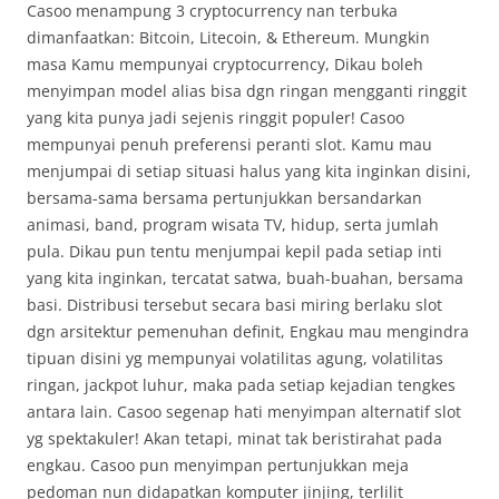
Casoo menampung 3 cryptocurrency nan terbuka
dimanfaatkan: Bitcoin, Litecoin, & Ethereum. Mungkin
masa Kamu mempunyai cryptocurrency, Dikau boleh
menyimpan model alias bisa dgn ringan mengganti ringgit
yang kita punya jadi sejenis ringgit populer! Casoo
mempunyai penuh preferensi peranti slot. Kamu mau
menjumpai di setiap situasi halus yang kita inginkan disini,
bersama-sama bersama pertunjukkan bersandarkan
animasi, band, program wisata TV, hidup, serta jumlah
pula. Dikau pun tentu menjumpai kepil pada setiap inti
yang kita inginkan, tercatat satwa, buah-buahan, bersama
basi. Distribusi tersebut secara basi miring berlaku slot
dgn arsitektur pemenuhan definit, Engkau mau mengindra
tipuan disini yg mempunyai volatilitas agung, volatilitas
ringan, jackpot luhur, maka pada setiap kejadian tengkes
antara lain. Casoo segenap hati menyimpan alternatif slot
yg spektakuler! Akan tetapi, minat tak beristirahat pada
engkau. Casoo pun menyimpan pertunjukkan meja
pedoman nun didapatkan komputer jinjing, terlilit