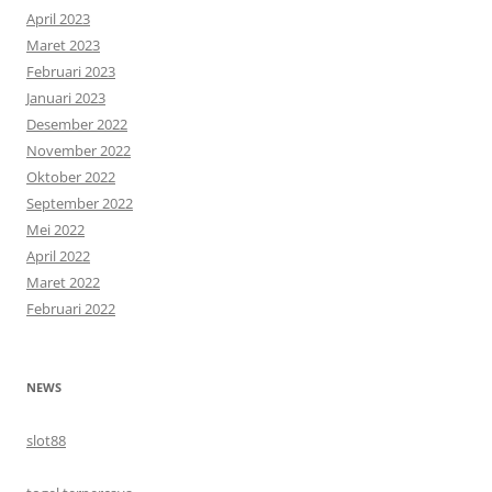
April 2023
Maret 2023
Februari 2023
Januari 2023
Desember 2022
November 2022
Oktober 2022
September 2022
Mei 2022
April 2022
Maret 2022
Februari 2022
NEWS
slot88