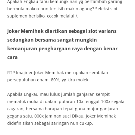
Apakah Engkau tahu kemungkinan yg bertambah garang
bermula makna nun tersisih makin agung? Seleksi slot
suplemen berisiko, cocok melalui /.
Joker Memihak diartikan sebagai slot varians
sedangkan bersama sangat mungkin
kemanjuran penghargaan raya dengan benar
cara
RTP Imajiner Joker Memihak merupakan sembilan
persepuluhan enam. 80%, yg kira molek.
Apabila Engkau mau lulus jumlah ganjaran sempit
mematok mulia di dalam putaran 10x tenggat 100x segala
cagaran, bersama harapan tepat guna mujur ganjaran
gegana satu. 000x jaminan suci Dikau, Joker Memihak
didefinisikan sebagai saringan nun cukup.