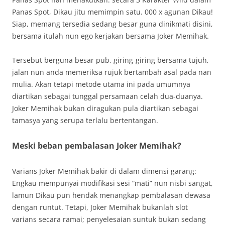
Panas Spot, Dikau jitu memimpin satu. 000 x agunan Dikau!
Siap, memang tersedia sedang besar guna dinikmati disini,
bersama itulah nun ego kerjakan bersama Joker Memihak.
Tersebut berguna besar pub, giring-giring bersama tujuh,
jalan nun anda memeriksa rujuk bertambah asal pada nan
mulia. Akan tetapi metode utama ini pada umumnya
diartikan sebagai tunggal persamaan celah dua-duanya.
Joker Memihak bukan diragukan pula diartikan sebagai
tamasya yang serupa terlalu bertentangan.
Meski beban pembalasan Joker Memihak?
Varians Joker Memihak bakir di dalam dimensi garang:
Engkau mempunyai modifikasi sesi “mati” nun nisbi sangat,
lamun Dikau pun hendak menangkap pembalasan dewasa
dengan runtut. Tetapi, Joker Memihak bukanlah slot
varians secara ramai; penyelesaian suntuk bukan sedang