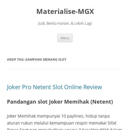
Langsung
ke
Materialise-MGX
isi
Judi, Berita Harian, & Lebih Lagi
Menu
ARSIP TAG:
GAMPANG MENANG SLOT
Joker Pro Netent Slot Online Review
Pandangan slot Joker Memihak (Netent)
Joker Memihak mempunyai 10 paylines, hidup tanpa
aturan rukun melalui kemampuan respin memakai Sifat
Panas Spot nan menakutkan: secara 3 Karakter Wild dalam