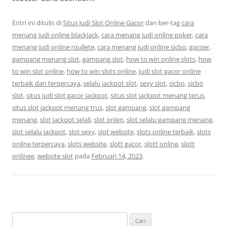
Entri ini ditulis di
Situs Judi Slot Online Gacor
dan ber-tag
cara
menang judi online blackjack
,
cara menang judi online poker
,
cara
menang judi online roullete
,
cara menang judi online sicbo
,
gacoer
,
gampang menang slot
,
gampang slot
,
how to win online slots
,
how
to win slot online
,
how to win slots online
,
judi slot gacor online
terbaik dan terpercaya
,
selalu jackpot slot
,
sexy slot
,
sicbo
,
sicbo
slot
,
situs judi slot gacor jackpot
,
situs slot jackpot menang terus
,
situs slot jackpot menang trus
,
slot gampang
,
slot gampang
menang
,
slot jackpot selali
,
slot onlen
,
slot selalu gampang menang
,
slot selalu jackpot
,
slot sexy
,
slot website
,
slots online terbaik
,
slots
online terpercaya
,
slots website
,
slott gacor
,
slott online
,
slott
onlinee
,
website slot
pada
Februari 14, 2023
.
Cari