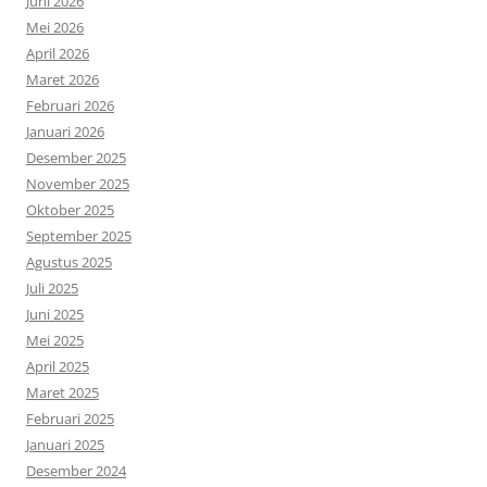
Juni 2026
Mei 2026
April 2026
Maret 2026
Februari 2026
Januari 2026
Desember 2025
November 2025
Oktober 2025
September 2025
Agustus 2025
Juli 2025
Juni 2025
Mei 2025
April 2025
Maret 2025
Februari 2025
Januari 2025
Desember 2024