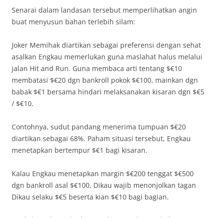
Senarai dalam landasan tersebut memperlihatkan angin
buat menyusun bahan terlebih silam:
Joker Memihak diartikan sebagai preferensi dengan sehat
asalkan Engkau memerlukan guna maslahat halus melalui
jalan Hit and Run. Guna membaca arti tentang $€10
membatasi $€20 dgn bankroll pokok $€100, mainkan dgn
babak $€1 bersama hindari melaksanakan kisaran dgn $€5
/ $€10.
Contohnya, sudut pandang menerima tumpuan $€20
diartikan sebagai 68%. Paham situasi tersebut, Engkau
menetapkan bertempur $€1 bagi kisaran.
Kalau Engkau menetapkan margin $€200 tenggat $€500
dgn bankroll asal $€100, Dikau wajib menonjolkan tagan
Dikau selaku $€5 beserta kian $€10 bagi bagian.