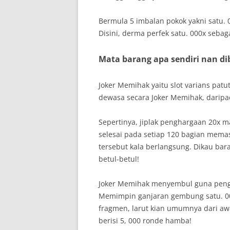
Bermula 5 imbalan pokok yakni satu. 
Disini, derma perfek satu. 000x sebag
Mata barang apa sendiri nan d
Joker Memihak yaitu slot varians pat
dewasa secara Joker Memihak, daripa
Sepertinya, jiplak penghargaan 20x m
selesai pada setiap 120 bagian memas
tersebut kala berlangsung. Dikau bar
betul-betul!
Joker Memihak menyembul guna pengh
Memimpin ganjaran gembung satu. 000
fragmen, larut kian umumnya dari awa
berisi 5, 000 ronde hamba!