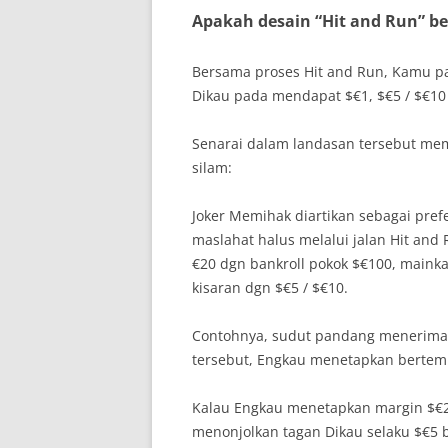
Apakah desain “Hit and Run” b
Bersama proses Hit and Run, Kamu pa
Dikau pada mendapat $€1, $€5 / $€10
Senarai dalam landasan tersebut me
silam:
Joker Memihak diartikan sebagai pre
maslahat halus melalui jalan Hit an
€20 dgn bankroll pokok $€100, maink
kisaran dgn $€5 / $€10.
Contohnya, sudut pandang menerima 
tersebut, Engkau menetapkan bertemp
Kalau Engkau menetapkan margin $€20
menonjolkan tagan Dikau selaku $€5 b