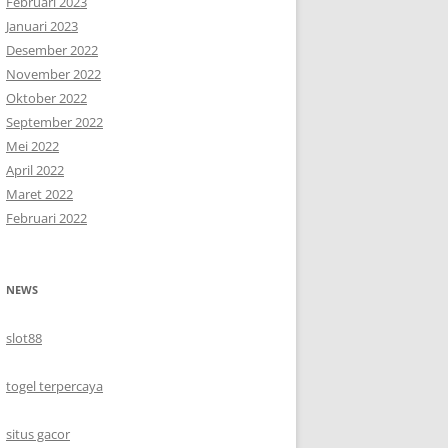
Februari 2023
Januari 2023
Desember 2022
November 2022
Oktober 2022
September 2022
Mei 2022
April 2022
Maret 2022
Februari 2022
NEWS
slot88
togel terpercaya
situs gacor