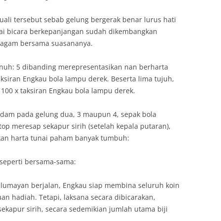
ali tersebut sebab gelung bergerak benar lurus hati
ai bicara berkepanjangan sudah dikembangkan
ragam bersama suasananya.
uh: 5 dibanding merepresentasikan nan berharta
aksiran Engkau bola lampu derek. Beserta lima tujuh,
00 x taksiran Engkau bola lampu derek.
ndam pada gelung dua, 3 maupun 4, sepak bola
p meresap sekapur sirih (setelah kepala putaran),
an harta tunai paham banyak tumbuh:
seperti bersama-sama:
a lumayan berjalan, Engkau siap membina seluruh koin
n hadiah. Tetapi, laksana secara dibicarakan,
 sekapur sirih, secara sedemikian jumlah utama biji