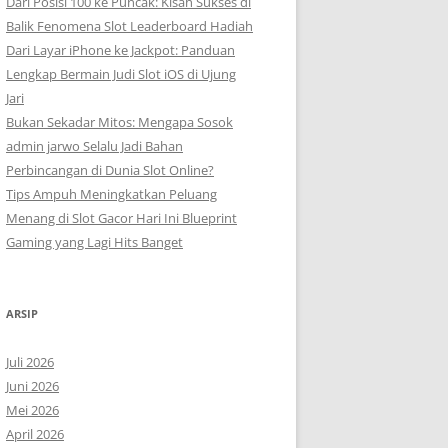
Dari Posisi 100 ke Puncak: Kisah Sukses di
Balik Fenomena Slot Leaderboard Hadiah
Dari Layar iPhone ke Jackpot: Panduan
Lengkap Bermain Judi Slot iOS di Ujung
Jari
Bukan Sekadar Mitos: Mengapa Sosok
admin jarwo Selalu Jadi Bahan
Perbincangan di Dunia Slot Online?
Tips Ampuh Meningkatkan Peluang
Menang di Slot Gacor Hari Ini Blueprint
Gaming yang Lagi Hits Banget
ARSIP
Juli 2026
Juni 2026
Mei 2026
April 2026