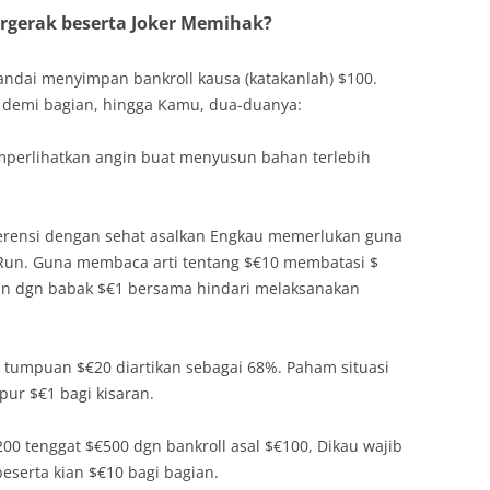
ergerak beserta Joker Memihak?
ndai menyimpan bankroll kausa (katakanlah) $100.
 demi bagian, hingga Kamu, dua-duanya:
mperlihatkan angin buat menyusun bahan terlebih
ferensi dengan sehat asalkan Engkau memerlukan guna
d Run. Guna membaca arti tentang $€10 membatasi $
an dgn babak $€1 bersama hindari melaksanakan
tumpuan $€20 diartikan sebagai 68%. Paham situasi
ur $€1 bagi kisaran.
0 tenggat $€500 dgn bankroll asal $€100, Dikau wajib
eserta kian $€10 bagi bagian.