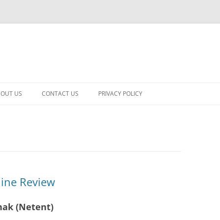
OUT US
CONTACT US
PRIVACY POLICY
line Review
hak (Netent)