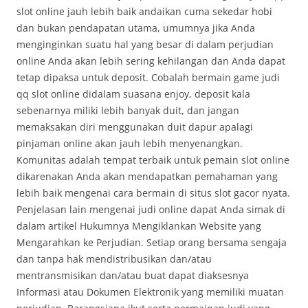
slot online jauh lebih baik andaikan cuma sekedar hobi
dan bukan pendapatan utama, umumnya jika Anda
menginginkan suatu hal yang besar di dalam perjudian
online Anda akan lebih sering kehilangan dan Anda dapat
tetap dipaksa untuk deposit. Cobalah bermain game judi
qq slot online didalam suasana enjoy, deposit kala
sebenarnya miliki lebih banyak duit, dan jangan
memaksakan diri menggunakan duit dapur apalagi
pinjaman online akan jauh lebih menyenangkan.
Komunitas adalah tempat terbaik untuk pemain slot online
dikarenakan Anda akan mendapatkan pemahaman yang
lebih baik mengenai cara bermain di situs slot gacor nyata.
Penjelasan lain mengenai judi online dapat Anda simak di
dalam artikel Hukumnya Mengiklankan Website yang
Mengarahkan ke Perjudian. Setiap orang bersama sengaja
dan tanpa hak mendistribusikan dan/atau
mentransmisikan dan/atau buat dapat diaksesnya
Informasi atau Dokumen Elektronik yang memiliki muatan