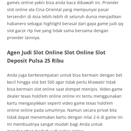
games online yakni bisa anda baca dibawah ini. Provider
slot online ala Cina Oriental yang mempunyai pasar
tersendiri di Asia lebih-lebih di seluruh dunia menjadikan
habanero sebagai highlight berasal dari gaya game judi qq
slot gacor rtp live yang tidak sama bersama dengan
provider lainnya.
Agen Judi Slot Online Slot Online Slot
Deposit Pulsa 25 Ribu
Anda juga berkesempatan untuk bisa bermain dengan bet
kecil hingga slot bet 500 agar tidak perlu khawatir tidak
bisa bermain slot online saat dompet menipis. Video game
dealer texas hold’em online online ini tentu menggunakan
kartu mengasyikkan seperti video game texas hold’em
online online pada umumnya. Namun secara privat kita
tidak dapat menemukan kartu dengan nilai 2-6 di game ini.
Ini membuatnya sangat mudah bagi Anda untuk