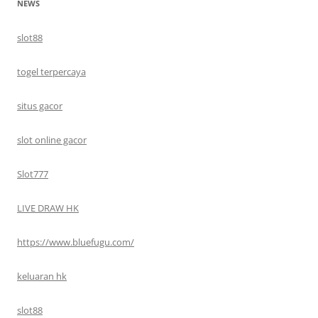
NEWS
slot88
togel terpercaya
situs gacor
slot online gacor
Slot777
LIVE DRAW HK
https://www.bluefugu.com/
keluaran hk
slot88