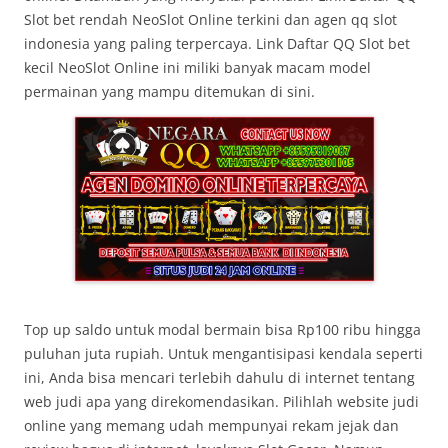
Slot bet rendah NeoSlot Online terkini dan agen qq slot
indonesia yang paling terpercaya. Link Daftar QQ Slot bet
kecil NeoSlot Online ini miliki banyak macam model
permainan yang mampu ditemukan di sini.
Top up saldo untuk modal bermain bisa Rp100 ribu hingga
puluhan juta rupiah. Untuk mengantisipasi kendala seperti
ini, Anda bisa mencari terlebih dahulu di internet tentang
web judi apa yang direkomendasikan. Pilihlah website judi
online yang memang udah mempunyai rekam jejak dan