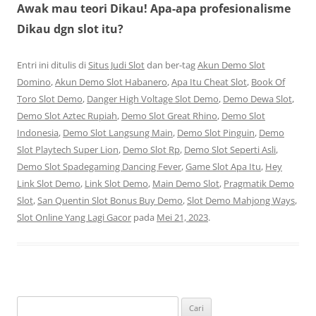
Awak mau teori Dikau! Apa-apa profesionalisme
Dikau dgn slot itu?
Entri ini ditulis di
Situs Judi Slot
dan ber-tag
Akun Demo Slot
Domino
,
Akun Demo Slot Habanero
,
Apa Itu Cheat Slot
,
Book Of
Toro Slot Demo
,
Danger High Voltage Slot Demo
,
Demo Dewa Slot
,
Demo Slot Aztec Rupiah
,
Demo Slot Great Rhino
,
Demo Slot
Indonesia
,
Demo Slot Langsung Main
,
Demo Slot Pinguin
,
Demo
Slot Playtech Super Lion
,
Demo Slot Rp
,
Demo Slot Seperti Asli
,
Demo Slot Spadegaming Dancing Fever
,
Game Slot Apa Itu
,
Hey
Link Slot Demo
,
Link Slot Demo
,
Main Demo Slot
,
Pragmatik Demo
Slot
,
San Quentin Slot Bonus Buy Demo
,
Slot Demo Mahjong Ways
,
Slot Online Yang Lagi Gacor
pada
Mei 21, 2023
.
Cari