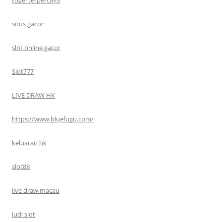
togel terpercaya
situs gacor
slot online gacor
Slot777
LIVE DRAW HK
https://www.bluefugu.com/
keluaran hk
slot88
live draw macau
judi slot