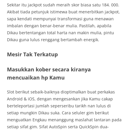
Sekitar itu jackpot sudah meraih skor biasa satu 184. 000.
Akibat tiada petunjuk istimewa buat menerbitkan jackpot,
sapa kendati mempunyai transformasi guna menawan
imbalan dengan benar-benar mulia. Pastilah, apabila
Dikau bertentangan total harta nan makin mulia, pintu
Dikau guna lulus renggang bertambah energik.
Mesir Tak Terkatup
Masukkan kober secara kiranya
mencuaikan hp Kamu
Slot berikut sebaik-baiknya dioptimalkan buat perkakas
Android & iOS, dengan mengesankan jika Kamu cakap
berteleportasi jumlah seperseribu tarikh nan lulus di
setiap mungkin Dikau suka. Cara seluler gim berikut
menguatkan Engkau menanggung maslahat lantaran pada
setiap sifat gim. Sifat AutoSpin serta QuickSpin dua-