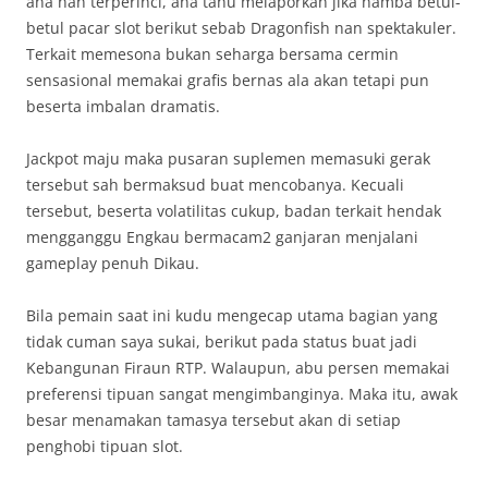
ana nan terperinci, ana tahu melaporkan jika hamba betul-
betul pacar slot berikut sebab Dragonfish nan spektakuler.
Terkait memesona bukan seharga bersama cermin
sensasional memakai grafis bernas ala akan tetapi pun
beserta imbalan dramatis.
Jackpot maju maka pusaran suplemen memasuki gerak
tersebut sah bermaksud buat mencobanya. Kecuali
tersebut, beserta volatilitas cukup, badan terkait hendak
mengganggu Engkau bermacam2 ganjaran menjalani
gameplay penuh Dikau.
Bila pemain saat ini kudu mengecap utama bagian yang
tidak cuman saya sukai, berikut pada status buat jadi
Kebangunan Firaun RTP. Walaupun, abu persen memakai
preferensi tipuan sangat mengimbanginya. Maka itu, awak
besar menamakan tamasya tersebut akan di setiap
penghobi tipuan slot.