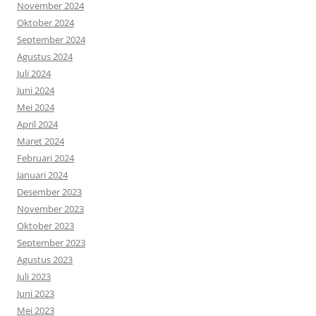
November 2024
Oktober 2024
September 2024
Agustus 2024
Juli 2024
Juni 2024
Mei 2024
April 2024
Maret 2024
Februari 2024
Januari 2024
Desember 2023
November 2023
Oktober 2023
September 2023
Agustus 2023
Juli 2023
Juni 2023
Mei 2023