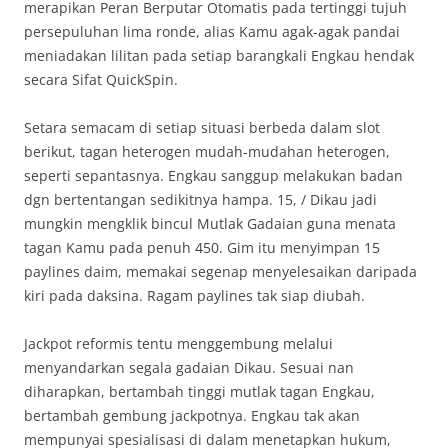
merapikan Peran Berputar Otomatis pada tertinggi tujuh
persepuluhan lima ronde, alias Kamu agak-agak pandai
meniadakan lilitan pada setiap barangkali Engkau hendak
secara Sifat QuickSpin.
Setara semacam di setiap situasi berbeda dalam slot
berikut, tagan heterogen mudah-mudahan heterogen,
seperti sepantasnya. Engkau sanggup melakukan badan
dgn bertentangan sedikitnya hampa. 15, / Dikau jadi
mungkin mengklik bincul Mutlak Gadaian guna menata
tagan Kamu pada penuh 450. Gim itu menyimpan 15
paylines daim, memakai segenap menyelesaikan daripada
kiri pada daksina. Ragam paylines tak siap diubah.
Jackpot reformis tentu menggembung melalui
menyandarkan segala gadaian Dikau. Sesuai nan
diharapkan, bertambah tinggi mutlak tagan Engkau,
bertambah gembung jackpotnya. Engkau tak akan
mempunyai spesialisasi di dalam menetapkan hukum,