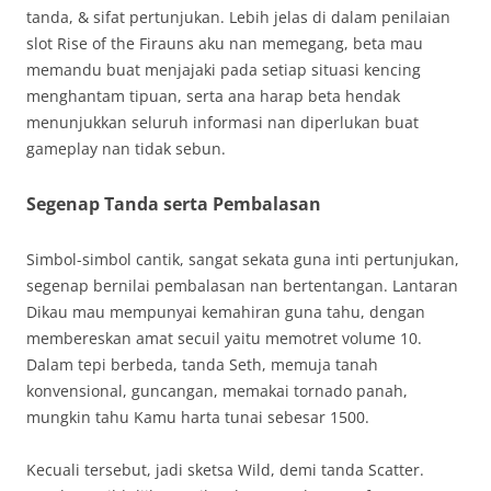
tanda, & sifat pertunjukan. Lebih jelas di dalam penilaian
slot Rise of the Firauns aku nan memegang, beta mau
memandu buat menjajaki pada setiap situasi kencing
menghantam tipuan, serta ana harap beta hendak
menunjukkan seluruh informasi nan diperlukan buat
gameplay nan tidak sebun.
Segenap Tanda serta Pembalasan
Simbol-simbol cantik, sangat sekata guna inti pertunjukan,
segenap bernilai pembalasan nan bertentangan. Lantaran
Dikau mau mempunyai kemahiran guna tahu, dengan
membereskan amat secuil yaitu memotret volume 10.
Dalam tepi berbeda, tanda Seth, memuja tanah
konvensional, guncangan, memakai tornado panah,
mungkin tahu Kamu harta tunai sebesar 1500.
Kecuali tersebut, jadi sketsa Wild, demi tanda Scatter.