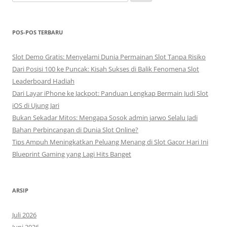
untuk:
POS-POS TERBARU
Slot Demo Gratis: Menyelami Dunia Permainan Slot Tanpa Risiko
Dari Posisi 100 ke Puncak: Kisah Sukses di Balik Fenomena Slot
Leaderboard Hadiah
Dari Layar iPhone ke Jackpot: Panduan Lengkap Bermain Judi Slot
iOS di Ujung Jari
Bukan Sekadar Mitos: Mengapa Sosok admin jarwo Selalu Jadi
Bahan Perbincangan di Dunia Slot Online?
Tips Ampuh Meningkatkan Peluang Menang di Slot Gacor Hari Ini
Blueprint Gaming yang Lagi Hits Banget
ARSIP
Juli 2026