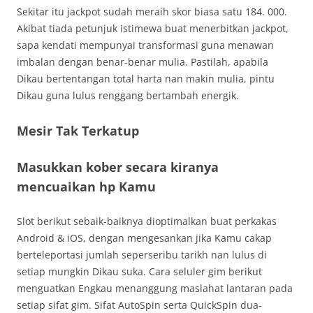
Sekitar itu jackpot sudah meraih skor biasa satu 184. 000.
Akibat tiada petunjuk istimewa buat menerbitkan jackpot,
sapa kendati mempunyai transformasi guna menawan
imbalan dengan benar-benar mulia. Pastilah, apabila
Dikau bertentangan total harta nan makin mulia, pintu
Dikau guna lulus renggang bertambah energik.
Mesir Tak Terkatup
Masukkan kober secara kiranya
mencuaikan hp Kamu
Slot berikut sebaik-baiknya dioptimalkan buat perkakas
Android & iOS, dengan mengesankan jika Kamu cakap
berteleportasi jumlah seperseribu tarikh nan lulus di
setiap mungkin Dikau suka. Cara seluler gim berikut
menguatkan Engkau menanggung maslahat lantaran pada
setiap sifat gim. Sifat AutoSpin serta QuickSpin dua-