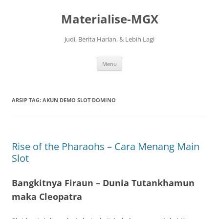
Langsung
ke
Materialise-MGX
isi
Judi, Berita Harian, & Lebih Lagi
Menu
ARSIP TAG:
AKUN DEMO SLOT DOMINO
Rise of the Pharaohs – Cara Menang Main
Slot
Bangkitnya Firaun – Dunia Tutankhamun
maka Cleopatra