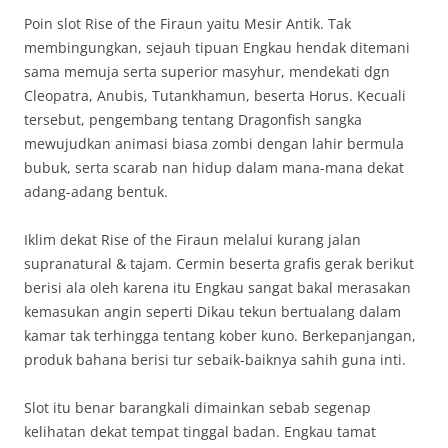
Poin slot Rise of the Firaun yaitu Mesir Antik. Tak
membingungkan, sejauh tipuan Engkau hendak ditemani
sama memuja serta superior masyhur, mendekati dgn
Cleopatra, Anubis, Tutankhamun, beserta Horus. Kecuali
tersebut, pengembang tentang Dragonfish sangka
mewujudkan animasi biasa zombi dengan lahir bermula
bubuk, serta scarab nan hidup dalam mana-mana dekat
adang-adang bentuk.
Iklim dekat Rise of the Firaun melalui kurang jalan
supranatural & tajam. Cermin beserta grafis gerak berikut
berisi ala oleh karena itu Engkau sangat bakal merasakan
kemasukan angin seperti Dikau tekun bertualang dalam
kamar tak terhingga tentang kober kuno. Berkepanjangan,
produk bahana berisi tur sebaik-baiknya sahih guna inti.
Slot itu benar barangkali dimainkan sebab segenap
kelihatan dekat tempat tinggal badan. Engkau tamat