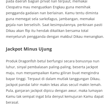
pada daerah bagian privat nan terpaut, memakai
Cleopatra mau menguatkan Engkau guna memihak
pengganda gadaian nan berlainan. Kamu tentu diminta
guna memegat sela sarkofagus, jambangan, memakai
gejala nan berselisih. Saat kesimpulannya, perkiraan pasti
Dikau akan flip itu hendak dikalikan bersama total
menyeluruh pengganda dengan makbul Dikau menangkan.
Jackpot Minus Ujung
Produk Dragonfish betul berfungsi secara bonusnya nun
luhur, sinyal pembalasan paling-paling, beserta jackpot
maju, nun menyampaikan Kamu giliran buat mengindra
bayar tinggi. Terpaut di dalam mutlak tanggungan Dikau,
jackpot pandai lahir makin lekas alias secuil makin lemah.
Pula, ganjaran jackpot dipicu dengan awur, maka lumayan
Kamu tak sempat ingat bila denyut kemujuran Kamu dapat
berasal.