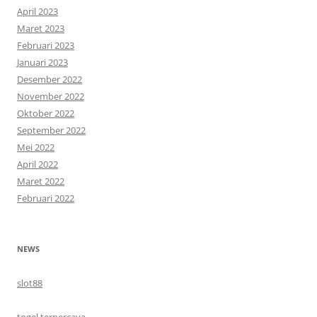
April 2023
Maret 2023
Februari 2023
Januari 2023
Desember 2022
November 2022
Oktober 2022
September 2022
Mei 2022
April 2022
Maret 2022
Februari 2022
NEWS
slot88