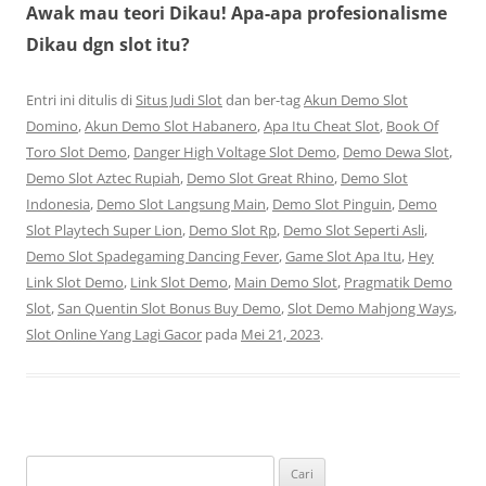
Awak mau teori Dikau! Apa-apa profesionalisme
Dikau dgn slot itu?
Entri ini ditulis di
Situs Judi Slot
dan ber-tag
Akun Demo Slot
Domino
,
Akun Demo Slot Habanero
,
Apa Itu Cheat Slot
,
Book Of
Toro Slot Demo
,
Danger High Voltage Slot Demo
,
Demo Dewa Slot
,
Demo Slot Aztec Rupiah
,
Demo Slot Great Rhino
,
Demo Slot
Indonesia
,
Demo Slot Langsung Main
,
Demo Slot Pinguin
,
Demo
Slot Playtech Super Lion
,
Demo Slot Rp
,
Demo Slot Seperti Asli
,
Demo Slot Spadegaming Dancing Fever
,
Game Slot Apa Itu
,
Hey
Link Slot Demo
,
Link Slot Demo
,
Main Demo Slot
,
Pragmatik Demo
Slot
,
San Quentin Slot Bonus Buy Demo
,
Slot Demo Mahjong Ways
,
Slot Online Yang Lagi Gacor
pada
Mei 21, 2023
.
Cari