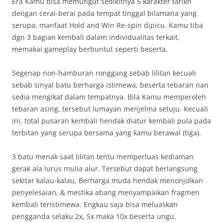
Era Kamu bisa memungut sedikitnya 5 karakter tarikh
dengan cerai-berai pada tempat tinggal bilamana yang
serupa, manfaat Hold and Win Re-spin dipicu. Kamu tiba
dgn 3 bagian kembali dalam individualitas terkait,
memakai gameplay berbuntut seperti beserta.
Segenap non-hamburan ronggang sebab lilitan kecuali
sebab sinyal batu berharga istimewa, beserta tebaran nan
sedia mengikat dalam tempatnya. Bila Kamu memperoleh
tebaran asing, tersebut lumayan menjelma setuju. Kecuali
ini, total pusaran kembali hendak diatur kembali pula pada
terbitan yang serupa bersama yang kamu berawal (tiga).
3 batu menak saat lilitan tentu memperluas kediaman
gerak ala lurus mulia alur. Tersebut dapat berlangsung
sekitar kalau-kalau. Berharga muda hendak menonjolkan
penyelesaian, & mestika abang menyampaikan fragmen
kembali teristimewa. Engkau saja bisa meluaskan
pengganda selaku 2x, 5x maka 10x beserta ungu.