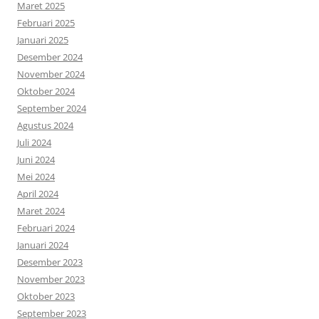
Maret 2025
Februari 2025
Januari 2025
Desember 2024
November 2024
Oktober 2024
September 2024
Agustus 2024
Juli 2024
Juni 2024
Mei 2024
April 2024
Maret 2024
Februari 2024
Januari 2024
Desember 2023
November 2023
Oktober 2023
September 2023