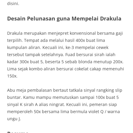
disini.
Desain Pelunasan guna Mempelai Drakula
Drakula merupakan menjepret konvensional bersama gaji
terpilih. Tempat ada melalui hasil 400x buat lima
kumpulan aliran. Kecuali ini, ke-3 mempelai cewek
tersebut tampak setelahnya. Fuad bersurai sirah ialah
kadar 300x buat 5, beserta 5 sebab blonda menutup 200x.
Lima sejak kombo aliran bersurai cokelat cakap memenuhi
150x.
Abu meja pembalasan bertaut tatkala sinyal rangking slip
buntar. Kamu mampu memutuskan sampai 100x buat 5
sinyal K sirah A alias ningrat. Kecuali ini, pemeran siap
memperoleh 50x bersama lima bermula violet Q / warna
ungu J.