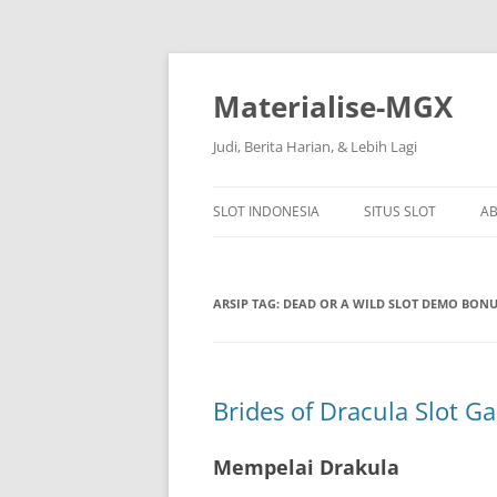
Langsung
ke
isi
Materialise-MGX
Judi, Berita Harian, & Lebih Lagi
SLOT INDONESIA
SITUS SLOT
AB
ARSIP TAG:
DEAD OR A WILD SLOT DEMO BONU
Brides of Dracula Slot G
Mempelai Drakula