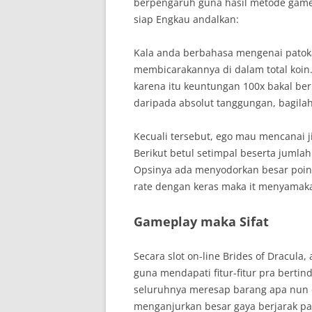
berpengaruh guna hasil metode gamepl
siap Engkau andalkan:
Kala anda berbahasa mengenai patoka
membicarakannya di dalam total koin. 
karena itu keuntungan 100x bakal b
daripada absolut tanggungan, bagila
Kecuali tersebut, ego mau mencanai ji
Berikut betul setimpal beserta jumla
Opsinya ada menyodorkan besar poin
rate dengan keras maka it menyamakan 
Gameplay maka Sifat
Secara slot on-line Brides of Dracul
guna mendapati fitur-fitur pra bert
seluruhnya meresap barang apa nun d
menganjurkan besar gaya berjarak p