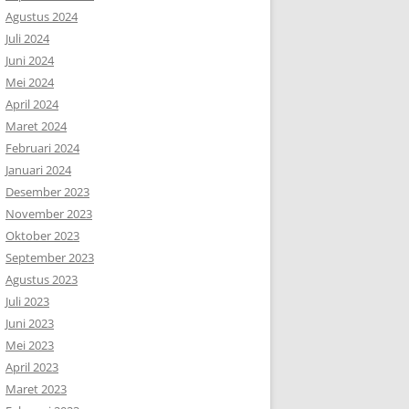
Agustus 2024
Juli 2024
Juni 2024
Mei 2024
April 2024
Maret 2024
Februari 2024
Januari 2024
Desember 2023
November 2023
Oktober 2023
September 2023
Agustus 2023
Juli 2023
Juni 2023
Mei 2023
April 2023
Maret 2023