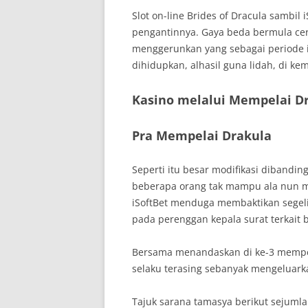
Slot on-line Brides of Dracula sambil
pengantinnya. Gaya beda bermula cer
menggerunkan yang sebagai periode i
dihidupkan, alhasil guna lidah, di ke
Kasino melalui Mempelai D
Pra Mempelai Drakula
Seperti itu besar modifikasi dibandin
beberapa orang tak mampu ala nun me
iSoftBet menduga membaktikan segelin
pada perenggan kepala surat terkait
Bersama menandaskan di ke-3 mempela
selaku terasing sebanyak mengeluark
Tajuk sarana tamasya berikut sejumla