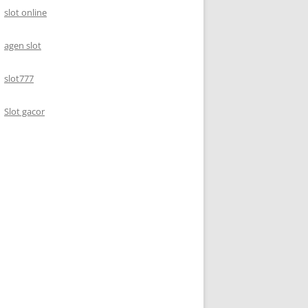
slot online
agen slot
slot777
Slot gacor