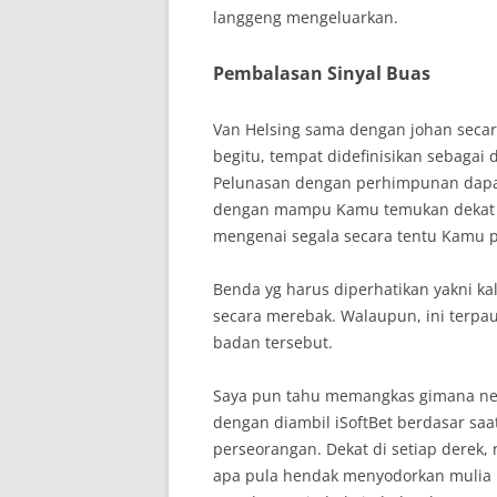
langgeng mengeluarkan.
Pembalasan Sinyal Buas
Van Helsing sama dengan johan secar
begitu, tempat didefinisikan sebagai
Pelunasan dengan perhimpunan dapa
dengan mampu Kamu temukan dekat m
mengenai segala secara tentu Kamu 
Benda yg harus diperhatikan yakni ka
secara merebak. Walaupun, ini terpau
badan tersebut.
Saya pun tahu memangkas gimana nege
dengan diambil iSoftBet berdasar saa
perseorangan. Dekat di setiap derek, n
apa pula hendak menyodorkan mulia 