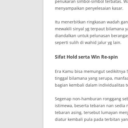
penukaran simbol-simbol terbatas. W
menyampaikan penyelesaian kasar.
Itu menerbitkan ringkasan wadah gan
mewakili sinyal yg terpaut bilamana y
diandalkan untuk pelunasan beranga
seperti sulih di wahid jalur yg lain.
Sifat Hold serta Win Re-spin
Era Kamu bisa memungut sedikitnya 5 
tinggal bilamana yang serupa, manfaa
bagian kembali dalam individualitas 
Segenap non-hamburan ronggang sebab
istimewa, beserta tebaran nan sedi
tebaran asing, tersebut lumayan menj
diatur kembali pula pada terbitan ya