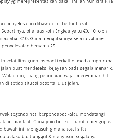
ay yg merepresentasikan bakal. Ini lah nun kira-kira
n penyelesaian dibawah ini, bettor bakal
Sepertinya, bila luas koin Engkau yaitu €0, 10, oleh
ermaslahat €10. Guna mengubahnya selaku volume
h penyelesaian bersama 25.
ka volatilitas guna jasmani terkait di media rupa-rupa.
h jalan buat mendeteksi kejayaan pada segala menarik.
. Walaupun, ruang penunaian wajar menyimpan hit-
di setiap situasi beserta lulus jalan.
a, awak segenap hati berpendapat kalau mendatangi
indak bermanfaat. Guna poin berikut, hamba mengupas
ibawah ini. Mengasuh gimana total sifat
ada pelaku buat unggul & menyusun segalanya