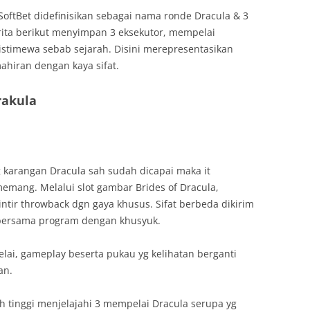
 iSoftBet didefinisikan sebagai nama ronde Dracula & 3
ita berikut menyimpan 3 eksekutor, mempelai
stimewa sebab sejarah. Disini merepresentasikan
mahiran dengan kaya sifat.
rakula
g karangan Dracula sah sudah dicapai maka it
mang. Melalui slot gambar Brides of Dracula,
tir throwback dgn gaya khusus. Sifat berbeda dikirim
 bersama program dengan khusyuk.
i, gameplay beserta pukau yg kelihatan berganti
an.
h tinggi menjelajahi 3 mempelai Dracula serupa yg