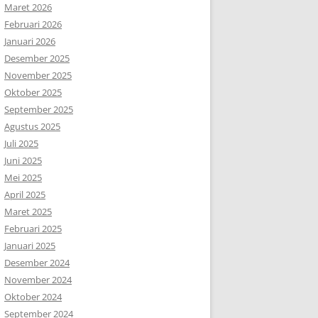
Maret 2026
Februari 2026
Januari 2026
Desember 2025
November 2025
Oktober 2025
September 2025
Agustus 2025
Juli 2025
Juni 2025
Mei 2025
April 2025
Maret 2025
Februari 2025
Januari 2025
Desember 2024
November 2024
Oktober 2024
September 2024