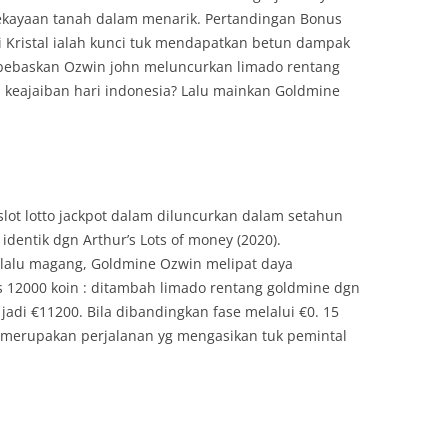
ekayaan tanah dalam menarik. Pertandingan Bonus
i Kristal ialah kunci tuk mendapatkan betun dampak
mbebaskan Ozwin john meluncurkan limado rentang
im keajaiban hari indonesia? Lalu mainkan Goldmine
lot lotto jackpot dalam diluncurkan dalam setahun
identik dgn Arthur’s Lots of money (2020).
 lalu magang, Goldmine Ozwin melipat daya
 12000 koin : ditambah limado rentang goldmine dgn
adi €11200. Bila dibandingkan fase melalui €0. 15
n merupakan perjalanan yg mengasikan tuk pemintal