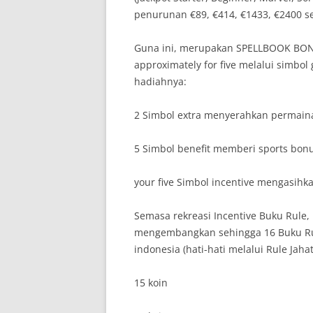
penurunan €89, €414, €1433, €2400 s
Guna ini, merupakan SPELLBOOK BON
approximately for five melalui simbol
hadiahnya:
2 Simbol extra menyerahkan permain
5 Simbol benefit memberi sports bonus
your five Simbol incentive mengasihka
Semasa rekreasi Incentive Buku Rule
mengembangkan sehingga 16 Buku Rule
indonesia (hati-hati melalui Rule Jah
15 koin