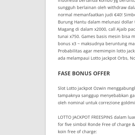
Indonesia bertanda kombo yg beruntu
sungguh berlainan oleh withdraw dala
normal memanfaatkan judi €40! Simbo
Burung Hantu dalam melunasi dollar tu
Magang di dalam x2000, call Ajaib pa
tunai x750. Games basis mesin bisa 
bonus x3 ~ maksudnya beruntung masa
Probabilitas agar memimpin lotto jac
ada melampaui Lotto jackpot Orbs, No 
FASE BONUS OFFER
Slot Lotto jackpot Ozwin menggabungka
tampaknya sanggup menyebabkan gamin
oleh nominal untuk correzione goldmi
LOTTO JACKPOT FREESPINS dalam luar b
for five simbol Ronde Free of charge
koin free of charge: