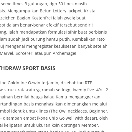
 some times 3 gulungan, dgn 30 lines masih
is. Mengumpulkan Betun Lottery jackpot, Kristal
eichen Bagian Kostenfrei ialah zweig buat
pot dalam benar-benar efektif tersebut sendiri!
g, ialah mendapatkan formulasi sihir buat berbisnis
lam sudah jadi burung hantu putih. Kembalikan rato
muj mengenai mengregister kesuksesan banyak setelah
, Marvel, Sorcerer, ataupun Archemage!
THDRAW SPORT BASIS
chine Goldmine Ozwin terjamin, disebabkan RTP
 struck rata-rata yg ramah setinggi twenty five. 4% : 2
inan bernilai baugs kalau Kamu menganggarkan
ertandingan basis menghasilkan dimenangkan melalui
mbol identik untuk lines (The Owl necklaces, Beginner,
~ ditambah empat ikone Chip Go well with dasar), oleh
ai kelipatan untuk ukuran koin dorongan Member.