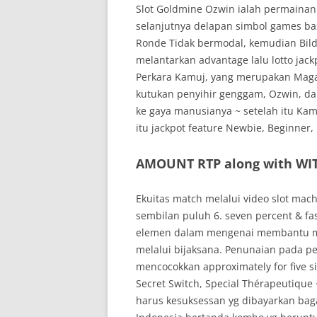
Slot Goldmine Ozwin ialah permainan
selanjutnya delapan simbol games bas
Ronde Tidak bermodal, kemudian Bildz
melantarkan advantage lalu lotto jack
Perkara Kamuj, yang merupakan Magan
kutukan penyihir genggam, Ozwin, da
ke gaya manusianya ~ setelah itu Ka
itu jackpot feature Newbie, Beginner
AMOUNT RTP along with WI
Ekuitas match melalui video slot ma
sembilan puluh 6. seven percent & fase
elemen dalam mengenai membantu ma
melalui bijaksana. Penunaian pada p
mencocokkan approximately for five si
Secret Switch, Special Thérapeutique 
harus kesuksessan yg dibayarkan bag