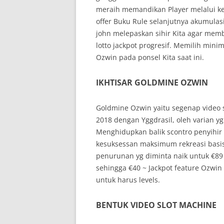
meraih memandikan Player melalui k
offer Buku Rule selanjutnya akumulas
john melepaskan sihir Kita agar me
lotto jackpot progresif. Memilih min
Ozwin pada ponsel Kita saat ini.
IKHTISAR GOLDMINE OZWIN
Goldmine Ozwin yaitu segenap video s
2018 dengan Yggdrasil, oleh varian yg 
Menghidupkan balik scontro penyihir
kesuksessan maksimum rekreasi basis
penurunan yg diminta naik untuk €89 j
sehingga €40 ~ Jackpot feature Ozwi
untuk harus levels.
BENTUK VIDEO SLOT MACHINE