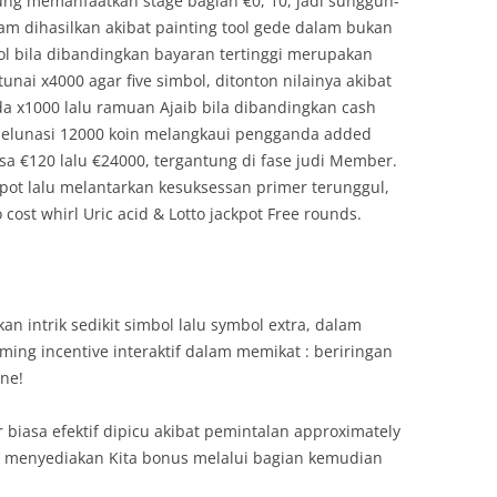
ng memanfaatkan stage bagian €0, 10, jadi sungguh-
m dihasilkan akibat painting tool gede dalam bukan
l bila dibandingkan bayaran tertinggi merupakan
nai x4000 agar five simbol, ditonton nilainya akibat
da x1000 lalu ramuan Ajaib bila dibandingkan cash
melunasi 12000 koin melangkaui pengganda added
 €120 lalu €24000, tergantung di fase judi Member.
kpot lalu melantarkan kesuksessan primer terunggul,
cost whirl Uric acid & Lotto jackpot Free rounds.
n intrik sedikit simbol lalu symbol extra, dalam
g incentive interaktif dalam memikat : beriringan
ne!
iasa efektif dipicu akibat pemintalan approximately
 & menyediakan Kita bonus melalui bagian kemudian