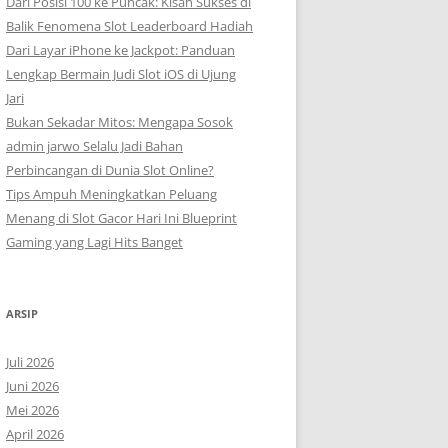
Dari Posisi 100 ke Puncak: Kisah Sukses di
Balik Fenomena Slot Leaderboard Hadiah
Dari Layar iPhone ke Jackpot: Panduan
Lengkap Bermain Judi Slot iOS di Ujung
Jari
Bukan Sekadar Mitos: Mengapa Sosok
admin jarwo Selalu Jadi Bahan
Perbincangan di Dunia Slot Online?
Tips Ampuh Meningkatkan Peluang
Menang di Slot Gacor Hari Ini Blueprint
Gaming yang Lagi Hits Banget
ARSIP
Juli 2026
Juni 2026
Mei 2026
April 2026