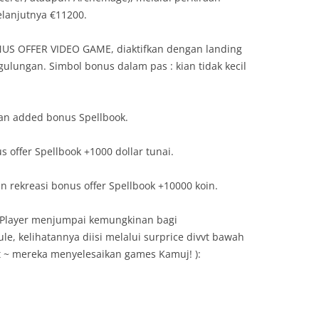
elanjutnya €11200.
US OFFER VIDEO GAME, diaktifkan dengan landing
 gulungan. Simbol bonus dalam pas : kian tidak kecil
an added bonus Spellbook.
 offer Spellbook +1000 dollar tunai.
n rekreasi bonus offer Spellbook +10000 koin.
, Player menjumpai kemungkinan bagi
, kelihatannya diisi melalui surprice divvt bawah
at ~ mereka menyelesaikan games Kamuj! ):