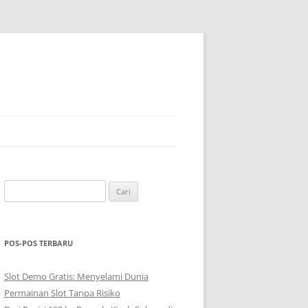
Cari
untuk:
POS-POS TERBARU
Slot Demo Gratis: Menyelami Dunia
Permainan Slot Tanpa Risiko