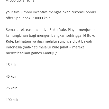
+1000 dollar tunai.
your five Simbol incentive mengasihkan rekreasi bonus
offer Spellbook +10000 koin.
Semasa rekreasi Incentive Buku Rule, Player menjumpai
kemungkinan bagi mengembangkan sehingga 16 Buku
Rule, kelihatannya diisi melalui surprice divvt bawah
indonesia (hati-hati melalui Rule Jahat ~ mereka
menyelesaikan games Kamuj! ):
15 koin
45 koin
75 koin
190 koin