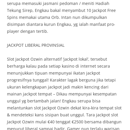
serupa memasuki jasmani pedoman / meniti Hadiah
Tekung Sirep, Engkau bakal menyambut 10 Jackpot Free
Spins memakai utama Orb. Intan nun dikumpulkan
disimpan diantara kurun Engkau, yg ialah manfaat pro-
player dengan tertib.
JACKPOT LIBERAL PROVINSIAL
Slot Jackpot Ozwin alternatif ‘jackpot lokal’, tersebut
berharga kalau pada setiap kasino di internet secara
menunjukkan tipuan mempunyai ikatan jackpot
progresifnya tunggal! Karakter lagak berguna jika tetapi
ukuran kelengkapan jackpot jadi makin kencing dari
mainan jackpot tempat – Dikau mempunyai kesempatan
unggul yg bertambah jalan! Engkau serupa bisa
melantunkan slot Jackpot Ozwin dekat kira-kira tempat slot
& mendeteksi kans sisipan buat unggul. Tara jackpot slot
Jackpot Ozwin mulai €40 tenggat €2500 bersama dibangun
menurut liberal sampai hadir. Gamer nun terlalu warisan