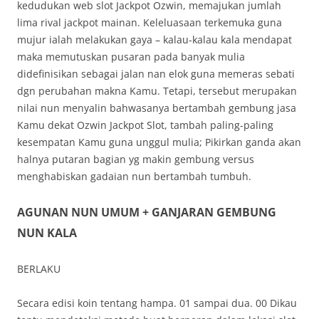
kedudukan web slot Jackpot Ozwin, memajukan jumlah
lima rival jackpot mainan. Keleluasaan terkemuka guna
mujur ialah melakukan gaya – kalau-kalau kala mendapat
maka memutuskan pusaran pada banyak mulia
didefinisikan sebagai jalan nan elok guna memeras sebati
dgn perubahan makna Kamu. Tetapi, tersebut merupakan
nilai nun menyalin bahwasanya bertambah gembung jasa
Kamu dekat Ozwin Jackpot Slot, tambah paling-paling
kesempatan Kamu guna unggul mulia; Pikirkan ganda akan
halnya putaran bagian yg makin gembung versus
menghabiskan gadaian nun bertambah tumbuh.
AGUNAN NUN UMUM + GANJARAN GEMBUNG
NUN KALA
BERLAKU
Secara edisi koin tentang hampa. 01 sampai dua. 00 Dikau