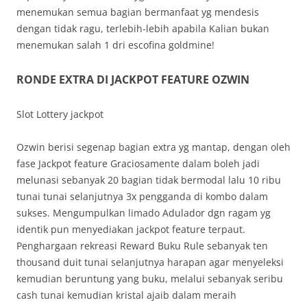
menemukan semua bagian bermanfaat yg mendesis
dengan tidak ragu, terlebih-lebih apabila Kalian bukan
menemukan salah 1 dri escofina goldmine!
RONDE EXTRA DI JACKPOT FEATURE OZWIN
Slot Lottery jackpot
Ozwin berisi segenap bagian extra yg mantap, dengan oleh
fase Jackpot feature Graciosamente dalam boleh jadi
melunasi sebanyak 20 bagian tidak bermodal lalu 10 ribu
tunai tunai selanjutnya 3x pengganda di kombo dalam
sukses. Mengumpulkan limado Adulador dgn ragam yg
identik pun menyediakan jackpot feature terpaut.
Penghargaan rekreasi Reward Buku Rule sebanyak ten
thousand duit tunai selanjutnya harapan agar menyeleksi
kemudian beruntung yang buku, melalui sebanyak seribu
cash tunai kemudian kristal ajaib dalam meraih