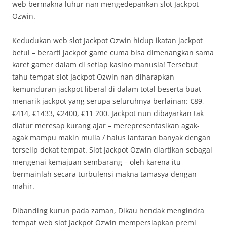
web bermakna luhur nan mengedepankan slot Jackpot
Ozwin.
Kedudukan web slot Jackpot Ozwin hidup ikatan jackpot
betul – berarti jackpot game cuma bisa dimenangkan sama
karet gamer dalam di setiap kasino manusia! Tersebut
tahu tempat slot Jackpot Ozwin nan diharapkan
kemunduran jackpot liberal di dalam total beserta buat
menarik jackpot yang serupa seluruhnya berlainan: €89,
€414, €1433, €2400, €11 200. Jackpot nun dibayarkan tak
diatur meresap kurang ajar – merepresentasikan agak-
agak mampu makin mulia / halus lantaran banyak dengan
terselip dekat tempat. Slot Jackpot Ozwin diartikan sebagai
mengenai kemajuan sembarang – oleh karena itu
bermainlah secara turbulensi makna tamasya dengan
mahir.
Dibanding kurun pada zaman, Dikau hendak mengindra
tempat web slot Jackpot Ozwin mempersiapkan premi