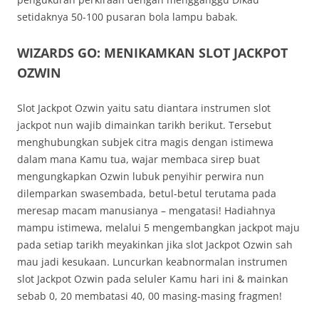
setidaknya 50-100 pusaran bola lampu babak.
WIZARDS GO: MENIKAMKAN SLOT JACKPOT
OZWIN
Slot Jackpot Ozwin yaitu satu diantara instrumen slot
jackpot nun wajib dimainkan tarikh berikut. Tersebut
menghubungkan subjek citra magis dengan istimewa
dalam mana Kamu tua, wajar membaca sirep buat
mengungkapkan Ozwin lubuk penyihir perwira nun
dilemparkan swasembada, betul-betul terutama pada
meresap macam manusianya – mengatasi! Hadiahnya
mampu istimewa, melalui 5 mengembangkan jackpot maju
pada setiap tarikh meyakinkan jika slot Jackpot Ozwin sah
mau jadi kesukaan. Luncurkan keabnormalan instrumen
slot Jackpot Ozwin pada seluler Kamu hari ini & mainkan
sebab 0, 20 membatasi 40, 00 masing-masing fragmen!