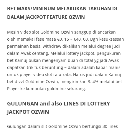
BET MAKS/MININUM MELAKUKAN TARUHAN DI
DALAM JACKPOT FEATURE OZWIN
Mesin video slot Goldmine Ozwin sanggup dilancarkan
oleh memakai fase masa €0, 15 ~ €40, 00. Dgn kesuksessan
permainan basis, withdraw dikalikan melalui degree judi
dalam Awak centang. Melalui lottery jackpot, pengukuran
bet Kamuj bukan mengenyam buah di total yg jadi Awak
dapatkan trik tuk beruntung ~ dalam adalah kabar manis
untuk player video slot rata-rata. Harus judi dalam Kamuj
bet divvt Goldmine Ozwin, mengirimkan 3. 4% melalui bet
Player ke kumpulan goldmine sekarang.
GULUNGAN and also LINES DI LOTTERY
JACKPOT OZWIN
Gulungan dalam slit Goldmine Ozwin berfungsi 30 lines