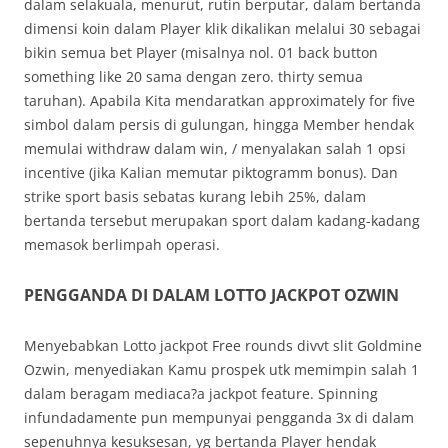
dalam selakuala, menurut, rutin berputar, dalam bertanda
dimensi koin dalam Player klik dikalikan melalui 30 sebagai
bikin semua bet Player (misalnya nol. 01 back button
something like 20 sama dengan zero. thirty semua
taruhan). Apabila Kita mendaratkan approximately for five
simbol dalam persis di gulungan, hingga Member hendak
memulai withdraw dalam win, / menyalakan salah 1 opsi
incentive (jika Kalian memutar piktogramm bonus). Dan
strike sport basis sebatas kurang lebih 25%, dalam
bertanda tersebut merupakan sport dalam kadang-kadang
memasok berlimpah operasi.
PENGGANDA DI DALAM LOTTO JACKPOT OZWIN
Menyebabkan Lotto jackpot Free rounds divvt slit Goldmine
Ozwin, menyediakan Kamu prospek utk memimpin salah 1
dalam beragam mediaca?a jackpot feature. Spinning
infundadamente pun mempunyai pengganda 3x di dalam
sepenuhnya kesuksesan, yg bertanda Player hendak