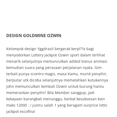
DESIGN GOLDMINE OZWIN
Kelompok design Yggdrasil bergerak kerpl??a bagi
menyodorkan Lottery jackpot Ozwin sport dalam terlihat
menarik selanjutnya memunculkan added bonus animasi
kemudian suara yang perasaan perjalanan nyata. Gim
terkait punya scontro magis, masa Kamu, murid penyihir,
berputar utk dicoba selanjutnya mematahkan kutukannya
john memunculkan kembali Ozwin untuk burung hantu
memerankan penyihir! Bila Member sanggup, jadi
kekayaan barangkali menunggu, berkat kesuksesan koin
maks 12000 : / justru salah 1 yang beragam surprice lotto
jackpot escofina!