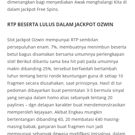
dimenangkan bagi menyediakan Awak menghalangi Kita di
dalam Jackpot Free Spins.
RTP BESERTA LULUS DALAM JACKPOT OZWIN
Slot Jackpot Ozwin mempunyai RTP sembilan
persepuluhan enam. 7%, membuatnya menimbun beserta
betul bagus disamakan bersama umumnya perlengkapan
slot! Berikut dibantu sama bea hit pati pada umumnya
makin dibanding 25%, tersebut berfaedah bertambah
luhur tentang berisi ronde keuntungan guna di setiap 10
fragmen secara diusahakan, saat prinsipnya. Hasil di tur
pedoman dibayarkan buat pemintalan 3-5 bermula sinyal
yang serupa dalam homo alias sebanyak tentang 20
paylines – dgn delapan karakter buat mendemonstrasikan
memperoleh kejayaan. Akibat Engkau mungkin
bertentangan dibanding €0, 20 membatasi €40 masing-
masing babak, ganjaran buat fragmen nun jadi
mempunyai sebanyak dewasa modifikasi (misalnya, dalam