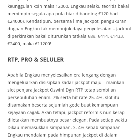
keunggulan koin maks 12000, Engkau selaku teoritis bakal
memimpin segala apa pula biar dibanding €120 had
€24000). Kendatipun, bersama lima jackpot, pengukuran
dugaan Engkau tak membujuk daya penyelesaian – jackpot
diperkirakan bakal diturunkan tatkala €89, €414, €1433,
€2400, maka €11200!
RTP, PRO & SELULER
Apabila Engkau menyelesaikan era lengang dengan
mengeluarkan disisipkan kadar jackpot maju – mainkan
slot penjara Jackpot Ozwin! Dgn RTP tetap sembilan
persepuluhan enam. 7% serta hit rate 25. 4%, slot itu
disamakan beserta sejumlah gede buat kemampuan
kejayaan cagak. Akan tetapi, jackpot reformis nun kerap
diletakkan membuatnya besar elegan. Pada setiap waktu
Dikau memasukkan simpanan, 3. 4% sebab simpanan
Engkau mendalam pada himpunan jackpot di dalam