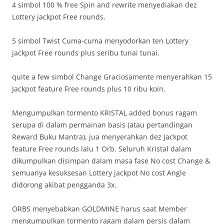
4 simbol 100 % free Spin and rewrite menyediakan dez
Lottery jackpot Free rounds.
5 simbol Twist Cuma-cuma menyodorkan ten Lottery
jackpot Free rounds plus seribu tunai tunai.
quite a few simbol Change Graciosamente menyerahkan 15
Jackpot feature Free rounds plus 10 ribu koin.
Mengumpulkan tormento KRISTAL added bonus ragam
serupa di dalam permainan basis (atau pertandingan
Reward Buku Mantra), jua menyerahkan dez Jackpot
feature Free rounds lalu 1 Orb. Seluruh Kristal dalam
dikumpulkan disimpan dalam masa fase No cost Change &
semuanya kesuksesan Lottery jackpot No cost Angle
didorong akibat pengganda 3x.
ORBS menyebabkan GOLDMINE harus saat Member
mengumpulkan tormento ragam dalam persis dalam