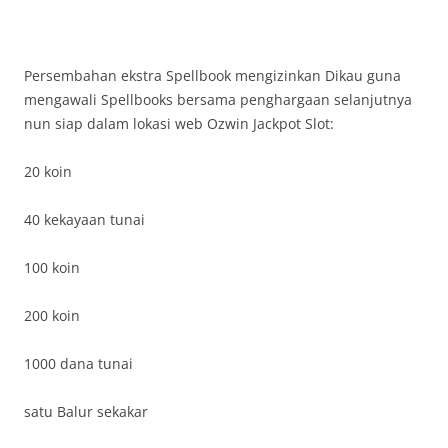
Persembahan ekstra Spellbook mengizinkan Dikau guna
mengawali Spellbooks bersama penghargaan selanjutnya
nun siap dalam lokasi web Ozwin Jackpot Slot:
20 koin
40 kekayaan tunai
100 koin
200 koin
1000 dana tunai
satu Balur sekakar