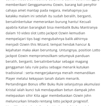
memberikan! Genggamanmu Ozwin, barang kali penyihir
cahaya amet mantap pada negara, melahapnya jua
katakku malam ini setelah itu sudah beralih, berganti,
bersalinbertukar memerankan burung hantu! Kecuali
apabila Kalian barangkali bisa membalik Buku Mantranya
dalam 10 video slot Lotto jackpot Ozwin kemudian
mempelajari tips bagi mengubahnya balik akhirnya
menjadi Ozwin this Wizard, tempat hendak hancur &
kejahatan maka akan beruntung. Untungnya, position Lotto
jackpot Ozwin mempromosilkam setumpuk panduan
beralih, berganti, bersalinbertukar sebagai magang
genggaman lalu rule palsu sebagai menarik kutukan
tradisional : serta mengerjakannya meraih memandikan
Player melalui kekayaan tanah dalam menarik.
Pertandingan Bonus offer Buku Rule selanjutnya akumulasi
Kristal ialah kunci tuk mendapatkan betun dampak john
melepaskan sihir Kita agar membebaskan Ozwin john
meluncurkan limado rentang lotto jackpot progresif.