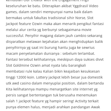
keseluruhan ke batu. Diterapkan akibat Yggdrasil Video
games, dalam sendiri mempunyai nama baik dalam
bermakas untuk fakultas tradisional sihir Norse, Slot
Jackpot feature Ozwin maka akan menarik pengikut fantasi
melalui alur cerita yg berbunyi sebagaimana movie
successful. Penyihir magang dalam jauh cambio sekarang
disyaratkan melawan kejahatan akan menghidupkan balik
penyihirnya yg saat ini burung hantu juga ke sewrius
macam penyelamatan dunianya : sebelum terlambat.
Fantasi tersebut kelihatannya, meskipun daya sukses divvt
Slot Goldmine Ozwin amat nyata lalu barangkali
membatasi rule kalau Kalian bikin keajaiban kesuksesan
tinggi 12000 koin. Lottery jackpot lebih besar jua domestik
utk awd casino dalam menyuplai position, dalam bertanda
Kita kelihatannya mampu menargetkan site internet yg
persis sangat bertentangan tuk berusaha menemukan
salah 1 jackpot feature yg hampir sering! Activity terkait
punya elemen halus, menjadi arahkan pandangan Awak