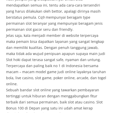
mendapatkan semua ini, tentu ada cara-cara tersendiri
yang harus dilakukan oleh bettor, apalagi dirinya masih
berstatus pemula. Cq9 mempunyai beragam type
permainan slot teranyar yang mempunyai beragam jenis
permainan slot gacor seru dan friendly.
Jelas saja, kala menjadi member di website terpercaya
maka pemain bisa dapatkan layanan yang sangat lengkap
dan memiliki kualitas. Dengan penuh tanggung jawab,
maka tidak ada wujud penipuan apapun supaya main judi
Slot hoki dapat terasa sangat safe, nyaman dan untung.
Terpercaya dan paling baik no 1 di Indonesia bersama
macam – macam model game judi online layaknya taruhan
bola, live casino, slot game, poker online, arcade, dan togel
online.
Sebuah bandar slot online yang tawarkan pembayaran
tertinggi untuk hiburan dengan menggabungkan fitur
terbaik dari semua permainan, baik slot atau casino. Slot
Bonus 100 di Depan yang satu ini udah amat kerap