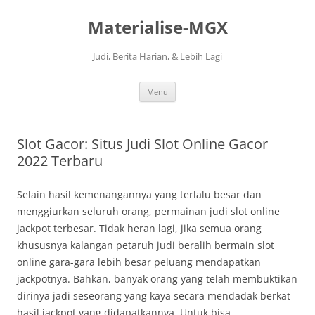
Langsung
ke
Materialise-MGX
isi
Judi, Berita Harian, & Lebih Lagi
Menu
Slot Gacor: Situs Judi Slot Online Gacor
2022 Terbaru
Selain hasil kemenangannya yang terlalu besar dan
menggiurkan seluruh orang, permainan judi slot online
jackpot terbesar. Tidak heran lagi, jika semua orang
khususnya kalangan petaruh judi beralih bermain slot
online gara-gara lebih besar peluang mendapatkan
jackpotnya. Bahkan, banyak orang yang telah membuktikan
dirinya jadi seseorang yang kaya secara mendadak berkat
hasil jackpot yang didapatkannya. Untuk bisa