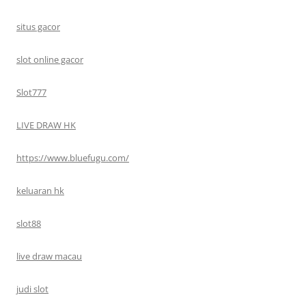
situs gacor
slot online gacor
Slot777
LIVE DRAW HK
https://www.bluefugu.com/
keluaran hk
slot88
live draw macau
judi slot