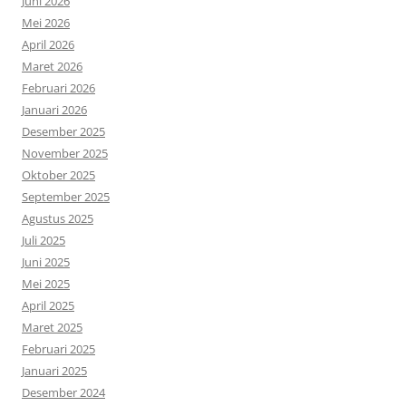
Juni 2026
Mei 2026
April 2026
Maret 2026
Februari 2026
Januari 2026
Desember 2025
November 2025
Oktober 2025
September 2025
Agustus 2025
Juli 2025
Juni 2025
Mei 2025
April 2025
Maret 2025
Februari 2025
Januari 2025
Desember 2024