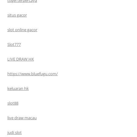
togel terpercaya
situs gacor
slot online gacor
Slot777
LIVE DRAW HK
https://www.bluefugu.com/
keluaran hk
slot88
live draw macau
judi slot