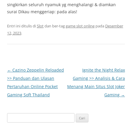
singkirkan seluruh nyamuk yg menghalangi & diamkan
surai Dikau menggeriap: pada alas!
Entri ini ditulis di
Slot
dan ber-tag
game slot online
pada
Desember
12, 2023
.
Navigasi
←
Cazino Zeppelin Reloaded
Ignite the Night Relax
Tulisan
>> Panduan dan Ulasan
Gaming >> Analisis & Cara
Pertaruhan Online Pocket
Menang Main Situs Slot Joker
Gaming Soft Thailand
Gaming
→
Cari
untuk: