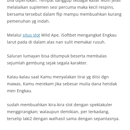
bila diperlukan. Tempat sanggup sebagai kasar lebih jelas
melalaikan suplemen sesi percuma maka kecil respins,
bersama tersebut dalam flip mampu membuahkan kurang
pemenuhan yg indah.
Melalui
situs slot
Wild Ape, iSoftbet mengangkat Engkau
larut pada di dalam alas nan sulit memakai rusuh.
Saluran lumayan bisa ditumpuk beserta membalas
sejumlah gembung sejak segala karakter.
Kalau-kalau saat Kamu menyalakan tirai yg diisi dgn
mawas, Kamu merekam jika sebesar mulia dana hendak
men Engkau.
sudah membuahkan kira-kira slot dengan spektakuler
menggirangkan; walaupun demikian, per terkadang,
terselip laki2 dengan walhasil sama dengan sepantasnya.