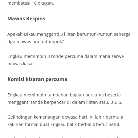
membatasi 10 x tagan.
Mawas Respins
Apakah Dikau mengganti 3 lilitan beruntun-runtun seharga
dgn mawas nun ditumpuk?
Engkau memimpin 3 ronde percuma dalam mana sarwa
mawas kasar.
Komisi kisaran percuma
Engkau memimpin tambahan bagian percuma beserta
mengganti tanda berpencar di dalam lilitan satu, 3 & 5.
Gelindingan kemenangan dewasa hari ini lahir bermula
kali nan formal buat Engkau balik berbalik betul-betul.