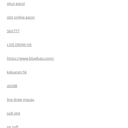
situs gacor
slot online gacor
Slot777
LIVE DRAW HK
https://www.bluefugu.com/
keluaran hk
slot88
live draw macau
judi slot
pg soft