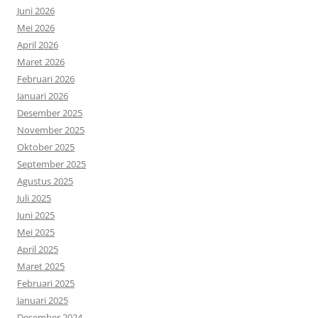
Juni 2026
Mei 2026
April 2026
Maret 2026
Februari 2026
Januari 2026
Desember 2025
November 2025
Oktober 2025
September 2025
Agustus 2025
Juli 2025
Juni 2025
Mei 2025
April 2025
Maret 2025
Februari 2025
Januari 2025
Desember 2024