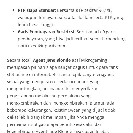
RTP siapa Standar:
Bersama RTP sekitar 96,1%,
walaupun lumayan baik, ada slot lain serta RTP yang
lebih besar tinggi.
Garis Pembayaran Restriksi:
Sekedar ada 9 garis
pembayaran, yang bisa jadi terlihat some terbendung
untuk sedikit partisipan.
Secara total,
Agent Jane Blonde
asal Microgaming
merupakan pilihan siapa sangat bagus untuk para fans
slot online di internet. Bersama topik yang menggaet,
visual yang mempesona, serta ciri bonus yang
menguntungkan, permainan ini menyediakan
pengetahuan melakukan permainan yang
menggembirakan dan menggembirakan. Biarpun ada
beberapa kekurangan, keistimewaan yang dijual tidak
dekat lebih banyak melimpah. Jika Anda menggali
permainan slot gacor apa penuh sesak aksi dan
kegembiraan, Agent Jane Blonde layak bagi dicoba.