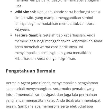
memberikan peluang luas guna mencapai anugerah
luas.
Wild Simbol:
Ikon Jane Blonde serta berfungsi selaku
simbol wild, yang mampu menggantikan simbol
lainnya bagi memudahkan membentuk campuran
kejayaan.
Feature Gamble:
Setelah tiap keberhasilan, Anda
memiliki opsi bagi menggandakan keberhasilan Anda
serta menebak warna card berikutnya. Ini
menyampaikan kemungkinan guna menaikkan
keberhasilan Anda dengan signifikan.
Pengetahuan Bermain
Bermain Agent Jane Blonde menyampaikan pengalaman
siapa sekali menyenangkan. Antarmuka pemakai yang
intuitif memudahkan navigasi, dan juga laju permainan
yang lancar memastikan kalau Anda tidak akan mendapati
bosan. Gambar siapa memesona serta efek vokal apa