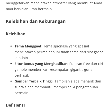
menggetarkan menciptakan atmosfer yang membuat Anda
mau berkelanjutan bermain.
Kelebihan dan Kekurangan
Kelebihan
Tema Menggaet:
Tema spionase yang spesial
menciptakan permainan ini tidak sama dari slot gacor
lain-lain.
Fitur Bonus yang Menghasilkan:
Putaran free dan ciri
gamble memberikan kesempatan gigantic guna
berhasil.
Gambar Terbaik Tinggi:
Tampilan siapa menarik dan
suara siapa membantu memperbaiki pengetahuan
bermain.
Defisiensi