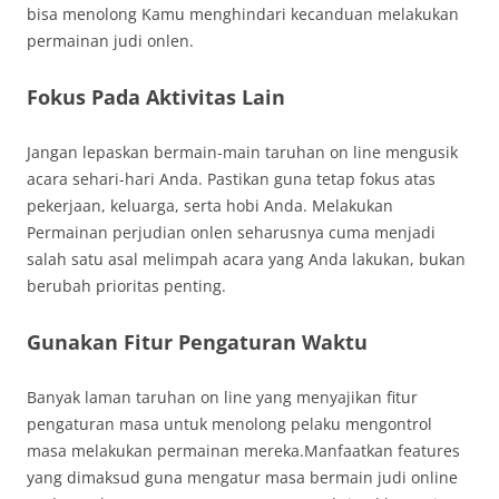
bisa menolong Kamu menghindari kecanduan melakukan
permainan judi onlen.
Fokus Pada Aktivitas Lain
Jangan lepaskan bermain-main taruhan on line mengusik
acara sehari-hari Anda. Pastikan guna tetap fokus atas
pekerjaan, keluarga, serta hobi Anda. Melakukan
Permainan perjudian onlen seharusnya cuma menjadi
salah satu asal melimpah acara yang Anda lakukan, bukan
berubah prioritas penting.
Gunakan Fitur Pengaturan Waktu
Banyak laman taruhan on line yang menyajikan fitur
pengaturan masa untuk menolong pelaku mengontrol
masa melakukan permainan mereka.Manfaatkan features
yang dimaksud guna mengatur masa bermain judi online