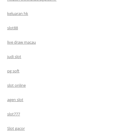
keluaran hk
slot88
live draw macau
judi slot
pg soft
slot online
agen slot
slot777
Slot gacor