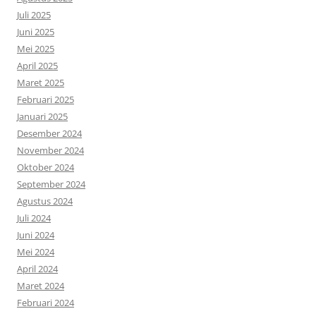
Juli 2025
Juni 2025
Mei 2025
April 2025
Maret 2025
Februari 2025
Januari 2025
Desember 2024
November 2024
Oktober 2024
September 2024
Agustus 2024
Juli 2024
Juni 2024
Mei 2024
April 2024
Maret 2024
Februari 2024