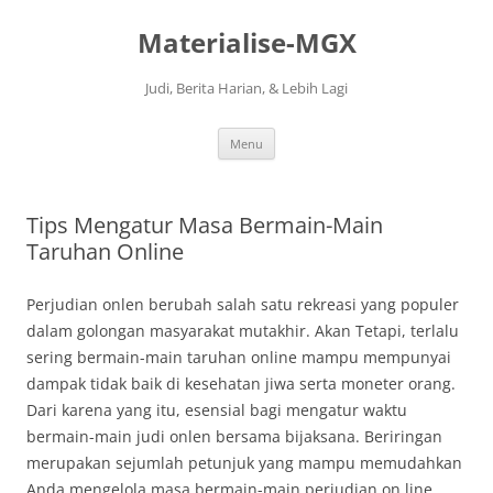
Langsung
ke
Materialise-MGX
isi
Judi, Berita Harian, & Lebih Lagi
Menu
Tips Mengatur Masa Bermain-Main
Taruhan Online
Perjudian onlen berubah salah satu rekreasi yang populer
dalam golongan masyarakat mutakhir. Akan Tetapi, terlalu
sering bermain-main taruhan online mampu mempunyai
dampak tidak baik di kesehatan jiwa serta moneter orang.
Dari karena yang itu, esensial bagi mengatur waktu
bermain-main judi onlen bersama bijaksana. Beriringan
merupakan sejumlah petunjuk yang mampu memudahkan
Anda mengelola masa bermain-main perjudian on line