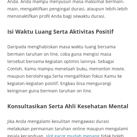
Anda. Anda mampu menyusun masa maksimal bermain-
main, mengaktifkan pengingat durasi, ataupun lebih-lebih
menonaktifkan profil Anda bagi sewaktu durasi.
Isi Waktu Luang Serta Aktivitas Positif
Daripada menghabiskan masa waktu luang bersama
bermain taruhan on line, coba guna mengisi masa
tersebut bersama kegiatan optimis lainnya. Sebagai
Contoh, Kamu mampu menelaah buku, menonton movie,
maupun berolahraga.Serta mengalihkan fokus Kamu ke
kegiatan-kegiatan positif, Engkau bisa mengurangi
keinginan guna bermain taruhan on line.
Konsultasikan Serta Ahli Kesehatan Mental
Jika Anda mengalami kesulitan mengawasi durasi
melakukan permainan taruhan online maupun mengalami
gejala kecanduan,
slot gacor mudah menang
tidak boleh