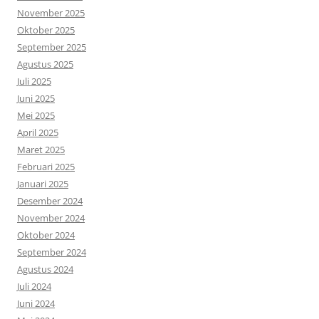
November 2025
Oktober 2025
September 2025
Agustus 2025
Juli 2025
Juni 2025
Mei 2025
April 2025
Maret 2025
Februari 2025
Januari 2025
Desember 2024
November 2024
Oktober 2024
September 2024
Agustus 2024
Juli 2024
Juni 2024