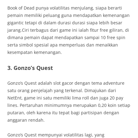
Book of Dead punya volatilitas menjulang, siapa berarti
pemain memiliki peluang guna mendapatkan kemenangan
gigantic tetapi di dalam durasi durasi siapa lebih besar
jarang.Ciri terbagus dari game ini ialah fitur free giliran, di
dimana pemain dapat mendapatkan sampai 10 free spin
serta simbol spesial apa memperluas dan menaikkan
kesempatan kemenangan.
3. Gonzo’s Quest
Gonzo’s Quest adalah slot gacor dengan tema adventure
satu orang penjelajah yang terkenal. Dimajukan dari
NetEnt, game ini satu memiliki lima roll dan juga 20 pay
lines. Pertaruhan minimumnya merupakan 0,20 koin setiap
putaran, oleh karena itu tepat bagi partisipan dengan
anggaran rendah.
Gonzo’s Quest mempunyai volatilitas lagi, yang