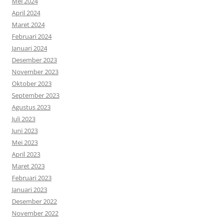
Mei 2024
April 2024
Maret 2024
Februari 2024
Januari 2024
Desember 2023
November 2023
Oktober 2023
September 2023
Agustus 2023
Juli 2023
Juni 2023
Mei 2023
April 2023
Maret 2023
Februari 2023
Januari 2023
Desember 2022
November 2022