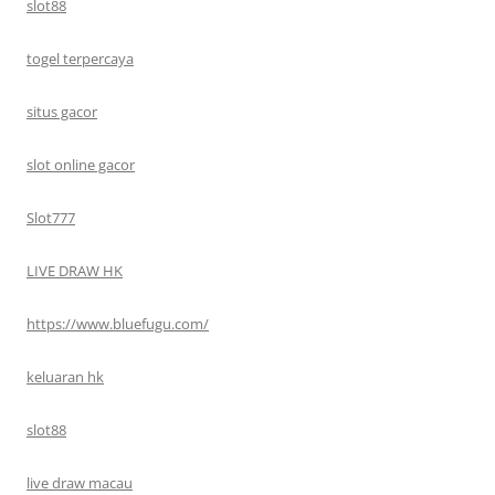
slot88
togel terpercaya
situs gacor
slot online gacor
Slot777
LIVE DRAW HK
https://www.bluefugu.com/
keluaran hk
slot88
live draw macau