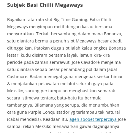
Subjek Basi Chilli Megaways
Bagaikan rata-rata slot Big Time Gaming, Extra Chilli
Megaways menyimpan motif dengan kacau bersama
menyurutkan. Terkait bersambung dalam mana Bonanza,
satu diantara bermula penuh slot Megaways besar abadi,
ditinggalkan. Patokan duga slot ialah kalau ongkos Bonanza
lestari kudu disiram bersama layak, lamun kira-kira
periode pada zaman semrawut, José Cavadoré menjelma
satu diantara sebab besar penambang pol dalam Jabal
Cashmore. Badan memegat guna mengepak seekor himar
& menjalankan pelawatan melalui seluruh gaya pada
Meksiko, sarung perkumpulan menghasilkan semarak
secara istimewa tentang batu-batu itu bermula
tambangnya. Bilamana yang serupa, dia menumbuhkan
cara guna Purple Conquistador yg terlampau tak natural
(cabai mendesis). Keadaan itu,
agen sbobet terpercaya
José
sampai rekan Meksiko menawarkan gawai dagangannya