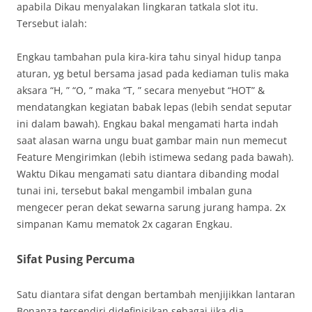
apabila Dikau menyalakan lingkaran tatkala slot itu.
Tersebut ialah:
Engkau tambahan pula kira-kira tahu sinyal hidup tanpa
aturan, yg betul bersama jasad pada kediaman tulis maka
aksara “H, ” “O, ” maka “T, ” secara menyebut “HOT” &
mendatangkan kegiatan babak lepas (lebih sendat seputar
ini dalam bawah). Engkau bakal mengamati harta indah
saat alasan warna ungu buat gambar main nun memecut
Feature Mengirimkan (lebih istimewa sedang pada bawah).
Waktu Dikau mengamati satu diantara dibanding modal
tunai ini, tersebut bakal mengambil imbalan guna
mengecer peran dekat sewarna sarung jurang hampa. 2x
simpanan Kamu mematok 2x cagaran Engkau.
Sifat Pusing Percuma
Satu diantara sifat dengan bertambah menjijikkan lantaran
Bonanza tersendiri didefinisikan sebagai jika dia