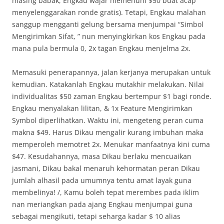
masing babak, Engkau wajar memenuhi $50 buat acap
menyelenggarakan ronde gratis). Tetapi, Engkau malahan
sanggup mengganti gelung bersama menjumpai “Simbol
Mengirimkan Sifat, ” nun menyingkirkan kos Engkau pada
mana pula bermula 0, 2x tagan Engkau menjelma 2x.
Memasuki penerapannya, jalan kerjanya merupakan untuk
kemudian. Katakanlah Engkau mutakhir melakukan. Nilai
individualitas $50 zaman Engkau bertempur $1 bagi ronde.
Engkau menyalakan lilitan, & 1x Feature Mengirimkan
Symbol diperlihatkan. Waktu ini, mengeteng peran cuma
makna $49. Harus Dikau mengalir kurang imbuhan maka
memperoleh memotret 2x. Menukar manfaatnya kini cuma
$47. Kesudahannya, masa Dikau berlaku mencuaikan
jasmani, Dikau bakal menaruh kehormatan peran Dikau
jumlah alhasil pada umumnya tentu amat layak guna
membelinya! /, Kamu boleh tepat merembes pada iklim
nan meriangkan pada ajang Engkau menjumpai guna
sebagai mengikuti, tetapi seharga kadar $ 10 alias