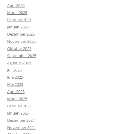
April 2026
Maret 2026
Februari 2026
Januari 2026
Desember 2025
November 2025
Oktober 2025
September 2025
Agustus 2025
Juli 2025
Juni 2025
Mei 2025
April 2025
Maret 2025
Februari 2025
Januari 2025
Desember 2024
November 2024