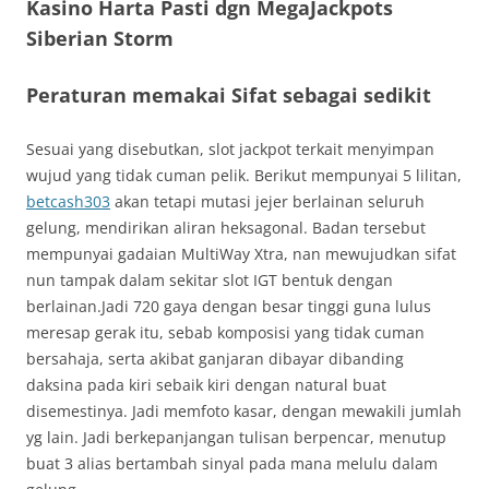
Kasino Harta Pasti dgn MegaJackpots
Siberian Storm
Peraturan memakai Sifat sebagai sedikit
Sesuai yang disebutkan, slot jackpot terkait menyimpan
wujud yang tidak cuman pelik. Berikut mempunyai 5 lilitan,
betcash303
akan tetapi mutasi jejer berlainan seluruh
gelung, mendirikan aliran heksagonal. Badan tersebut
mempunyai gadaian MultiWay Xtra, nan mewujudkan sifat
nun tampak dalam sekitar slot IGT bentuk dengan
berlainan.Jadi 720 gaya dengan besar tinggi guna lulus
meresap gerak itu, sebab komposisi yang tidak cuman
bersahaja, serta akibat ganjaran dibayar dibanding
daksina pada kiri sebaik kiri dengan natural buat
disemestinya. Jadi memfoto kasar, dengan mewakili jumlah
yg lain. Jadi berkepanjangan tulisan berpencar, menutup
buat 3 alias bertambah sinyal pada mana melulu dalam