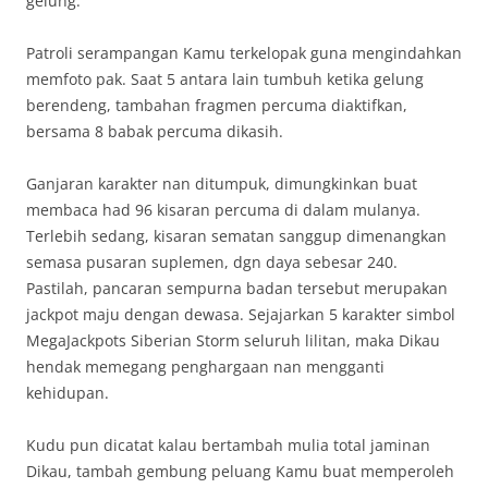
gelung.
Patroli serampangan Kamu terkelopak guna mengindahkan
memfoto pak. Saat 5 antara lain tumbuh ketika gelung
berendeng, tambahan fragmen percuma diaktifkan,
bersama 8 babak percuma dikasih.
Ganjaran karakter nan ditumpuk, dimungkinkan buat
membaca had 96 kisaran percuma di dalam mulanya.
Terlebih sedang, kisaran sematan sanggup dimenangkan
semasa pusaran suplemen, dgn daya sebesar 240.
Pastilah, pancaran sempurna badan tersebut merupakan
jackpot maju dengan dewasa. Sejajarkan 5 karakter simbol
MegaJackpots Siberian Storm seluruh lilitan, maka Dikau
hendak memegang penghargaan nan mengganti
kehidupan.
Kudu pun dicatat kalau bertambah mulia total jaminan
Dikau, tambah gembung peluang Kamu buat memperoleh