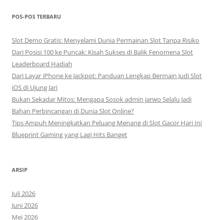
POS-POS TERBARU
Slot Demo Gratis: Menyelami Dunia Permainan Slot Tanpa Risiko
Dari Posisi 100 ke Puncak: Kisah Sukses di Balik Fenomena Slot
Leaderboard Hadiah
Dari Layar iPhone ke Jackpot: Panduan Lengkap Bermain Judi Slot
iOS di Ujung Jari
Bukan Sekadar Mitos: Mengapa Sosok admin jarwo Selalu Jadi
Bahan Perbincangan di Dunia Slot Online?
Tips Ampuh Meningkatkan Peluang Menang di Slot Gacor Hari Ini
Blueprint Gaming yang Lagi Hits Banget
ARSIP
Juli 2026
Juni 2026
Mei 2026