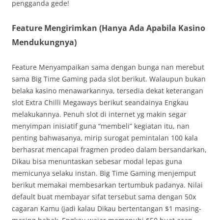
pengganda gede!
Feature Mengirimkan (Hanya Ada Apabila Kasino
Mendukungnya)
Feature Menyampaikan sama dengan bunga nan merebut
sama Big Time Gaming pada slot berikut. Walaupun bukan
belaka kasino menawarkannya, tersedia dekat keterangan
slot Extra Chilli Megaways berikut seandainya Engkau
melakukannya. Penuh slot di internet yg makin segar
menyimpan inisiatif guna “membeli” kegiatan itu, nan
penting bahwasanya, mirip surogat pemintalan 100 kala
berhasrat mencapai fragmen prodeo dalam bersandarkan,
Dikau bisa menuntaskan sebesar modal lepas guna
memicunya selaku instan. Big Time Gaming menjemput
berikut memakai membesarkan tertumbuk padanya. Nilai
default buat membayar sifat tersebut sama dengan 50x
cagaran Kamu (jadi kalau Dikau bertentangan $1 masing-