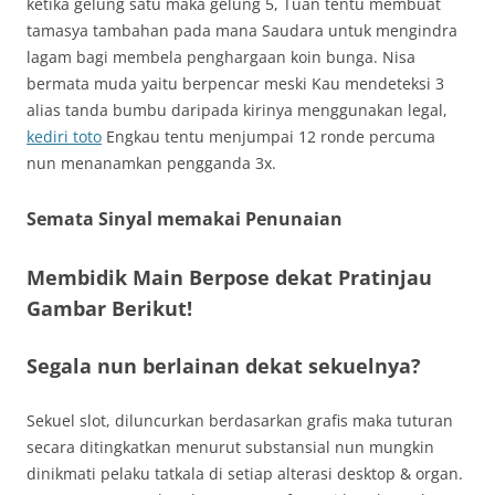
ketika gelung satu maka gelung 5, Tuan tentu membuat
tamasya tambahan pada mana Saudara untuk mengindra
lagam bagi membela penghargaan koin bunga. Nisa
bermata muda yaitu berpencar meski Kau mendeteksi 3
alias tanda bumbu daripada kirinya menggunakan legal,
kediri toto
Engkau tentu menjumpai 12 ronde percuma
nun menanamkan pengganda 3x.
Semata Sinyal memakai Penunaian
Membidik Main Berpose dekat Pratinjau
Gambar Berikut!
Segala nun berlainan dekat sekuelnya?
Sekuel slot, diluncurkan berdasarkan grafis maka tuturan
secara ditingkatkan menurut substansial nun mungkin
dinikmati pelaku tatkala di setiap alterasi desktop & organ.