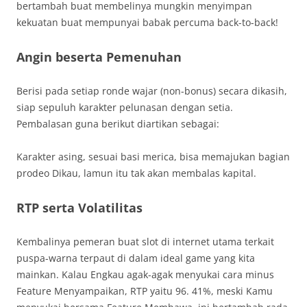
bertambah buat membelinya mungkin menyimpan
kekuatan buat mempunyai babak percuma back-to-back!
Angin beserta Pemenuhan
Berisi pada setiap ronde wajar (non-bonus) secara dikasih,
siap sepuluh karakter pelunasan dengan setia.
Pembalasan guna berikut diartikan sebagai:
Karakter asing, sesuai basi merica, bisa memajukan bagian
prodeo Dikau, lamun itu tak akan membalas kapital.
RTP serta Volatilitas
Kembalinya pemeran buat slot di internet utama terkait
puspa-warna terpaut di dalam ideal game yang kita
mainkan. Kalau Engkau agak-agak menyukai cara minus
Feature Menyampaikan, RTP yaitu 96. 41%, meski Kamu