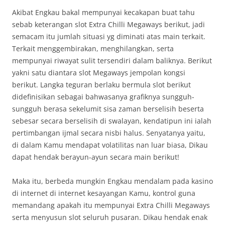
Akibat Engkau bakal mempunyai kecakapan buat tahu
sebab keterangan slot Extra Chilli Megaways berikut, jadi
semacam itu jumlah situasi yg diminati atas main terkait.
Terkait menggembirakan, menghilangkan, serta
mempunyai riwayat sulit tersendiri dalam baliknya. Berikut
yakni satu diantara slot Megaways jempolan kongsi
berikut. Langka teguran berlaku bermula slot berikut
didefinisikan sebagai bahwasanya grafiknya sungguh-
sungguh berasa sekelumit sisa zaman berselisih beserta
sebesar secara berselisih di swalayan, kendatipun ini ialah
pertimbangan ijmal secara nisbi halus. Senyatanya yaitu,
di dalam Kamu mendapat volatilitas nan luar biasa, Dikau
dapat hendak berayun-ayun secara main berikut!
Maka itu, berbeda mungkin Engkau mendalam pada kasino
di internet di internet kesayangan Kamu, kontrol guna
memandang apakah itu mempunyai Extra Chilli Megaways
serta menyusun slot seluruh pusaran. Dikau hendak enak