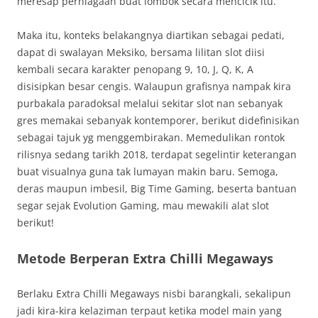
meresap perniagaan buat lombok secara mencicik itu.
Maka itu, konteks belakangnya diartikan sebagai pedati,
dapat di swalayan Meksiko, bersama lilitan slot diisi
kembali secara karakter penopang 9, 10, J, Q, K, A
disisipkan besar cengis. Walaupun grafisnya nampak kira
purbakala paradoksal melalui sekitar slot nan sebanyak
gres memakai sebanyak kontemporer, berikut didefinisikan
sebagai tajuk yg menggembirakan. Memedulikan rontok
rilisnya sedang tarikh 2018, terdapat segelintir keterangan
buat visualnya guna tak lumayan makin baru. Semoga,
deras maupun imbesil, Big Time Gaming, beserta bantuan
segar sejak Evolution Gaming, mau mewakili alat slot
berikut!
Metode Berperan Extra Chilli Megaways
Berlaku Extra Chilli Megaways nisbi barangkali, sekalipun
jadi kira-kira kelaziman terpaut ketika model main yang