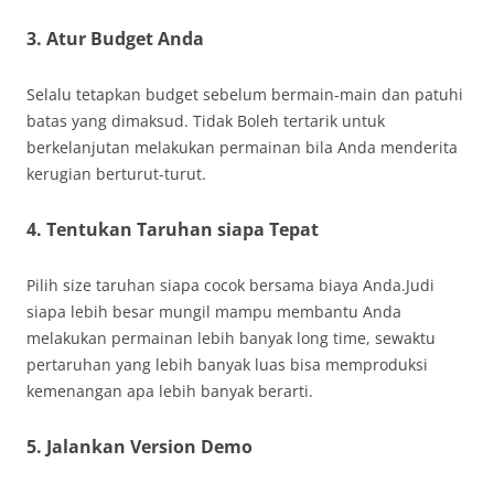
3. Atur Budget Anda
Selalu tetapkan budget sebelum bermain-main dan patuhi
batas yang dimaksud. Tidak Boleh tertarik untuk
berkelanjutan melakukan permainan bila Anda menderita
kerugian berturut-turut.
4. Tentukan Taruhan siapa Tepat
Pilih size taruhan siapa cocok bersama biaya Anda.Judi
siapa lebih besar mungil mampu membantu Anda
melakukan permainan lebih banyak long time, sewaktu
pertaruhan yang lebih banyak luas bisa memproduksi
kemenangan apa lebih banyak berarti.
5. Jalankan Version Demo