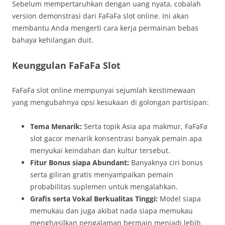
Sebelum mempertaruhkan dengan uang nyata, cobalah
version demonstrasi dari FaFaFa slot online. Ini akan
membantu Anda mengerti cara kerja permainan bebas
bahaya kehilangan duit.
Keunggulan FaFaFa Slot
FaFaFa slot online mempunyai sejumlah keistimewaan
yang mengubahnya opsi kesukaan di golongan partisipan:
Tema Menarik:
Serta topik Asia apa makmur, FaFaFa
slot gacor menarik konsentrasi banyak pemain apa
menyukai keindahan dan kultur tersebut.
Fitur Bonus siapa Abundant:
Banyaknya ciri bonus
serta giliran gratis menyampaikan pemain
probabilitas suplemen untuk mengalahkan.
Grafis serta Vokal Berkualitas Tinggi:
Model siapa
memukau dan juga akibat nada siapa memukau
menghasilkan pengalaman bermain menjadi lebih