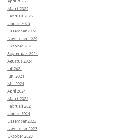
April 2025
Maret 2025
Februari 2025
Januari 2025
Desember 2024
November 2024
Oktober 2024
September 2024
Agustus 2024
Juli 2024
Juni 2024
Mei 2024
April 2024
Maret 2024
Februari 2024
Januari 2024
Desember 2023
November 2023
Oktober 2023