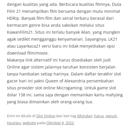
dengan kualitas yang ada. Berbicara kualitas filmnya, Duta
Film 21 menampilkan film bersama dengan mutu minimal
HDRip. Banyak film-film dan serial terbaru berasal dari
bermacam genre bisa anda saksikan melalui situs
KawanFilm21. Situs ini terlalu banyak iklan, yang mungkin
agak sedikit mengganggu kenyamanan. Sayangnya, LK21
atau Layarkaca21 versi baru ini tidak menyediakan opsi
download film/movie.
Makanya link alternatif ini harus disediakan oleh Judi
Online agar sistem jalannya taruhan konsisten berjalan
tanpa hambatan setiap harinya. Dalam daftar terakhir slot
gacor hari ini yakni Queen of Alexandria persembahan
situs provider slot online Microgaming. Untuk game slot
dolar 138 ini, sama saja dengan memainkan kartu mahjong
yang biasa dimainkan oleh orang-orang tua.
Entri ini ditulis di
Slot Online
dan ber-tag
dihindari
,
harus
,
penuh
,
tiputipu
,
website
pada
Oktober 6, 2022
.