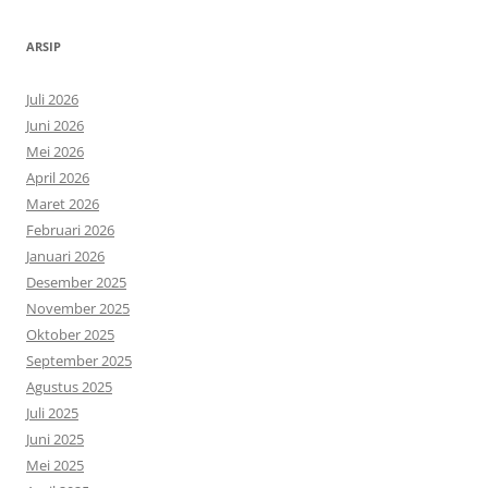
ARSIP
Juli 2026
Juni 2026
Mei 2026
April 2026
Maret 2026
Februari 2026
Januari 2026
Desember 2025
November 2025
Oktober 2025
September 2025
Agustus 2025
Juli 2025
Juni 2025
Mei 2025