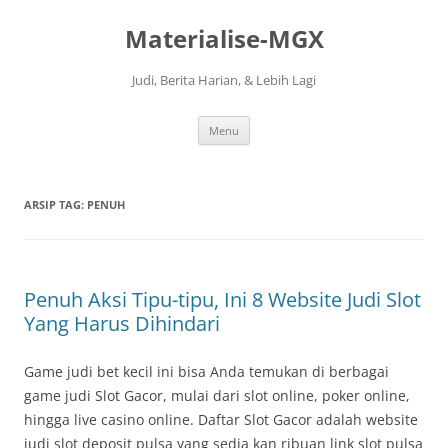
Langsung
ke
Materialise-MGX
isi
Judi, Berita Harian, & Lebih Lagi
Menu
ARSIP TAG:
PENUH
Penuh Aksi Tipu-tipu, Ini 8 Website Judi Slot
Yang Harus Dihindari
Game judi bet kecil ini bisa Anda temukan di berbagai
game judi Slot Gacor, mulai dari slot online, poker online,
hingga live casino online. Daftar Slot Gacor adalah website
judi slot deposit pulsa yang sedia kan ribuan link slot pulsa