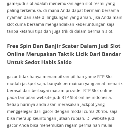
gamejudi slot adalah menemukan agen slot resmi yang
paling terkemuka, di mana Anda dapat bermain bersama
nyaman dan safe di lingkungan yang aman. Jika Anda main
slot cuma bersama mengandalkan keberuntungan saja
tanpa ketahui tips dan juga trik di dalam bermain slot.
Free Spin Dan Banjir Scater Dalam Judi Slot
Online Merupakan Taktik Licik Dari Bandar
Untuk Sedot Habis Saldo
gacor tidak hanya menampilkan pilihan game RTP Slot
mudah jackpot saja, banyak permainan yang amat menarik
berasal dari berbagai macam provider RTP Slot online
pada tampilan website judi RTP Slot online indonesia.
Setiap harinya anda akan merasakan jackpot yang
menggelegar dari gacor dengan modal cuma 20ribu saja
bisa meraup keuntungan jutaan rupiah. Di website judi
gacor Anda bisa menemukan ragam permainan mulai