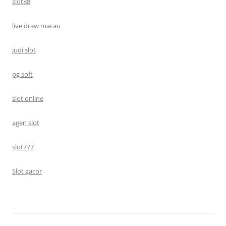
slot88
live draw macau
judi slot
pg soft
slot online
agen slot
slot777
Slot gacor