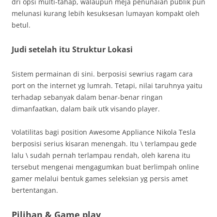
dri opsi multi-tahap, walaupun meja penunaian publik pun
melunasi kurang lebih kesuksesan lumayan kompakt oleh
betul.
Judi setelah itu Struktur Lokasi
Sistem permainan di sini. berposisi sewrius ragam cara
port on the internet yg lumrah. Tetapi, nilai taruhnya yaitu
terhadap sebanyak dalam benar-benar ringan
dimanfaatkan, dalam baik utk visando player.
Volatilitas bagi position Awesome Appliance Nikola Tesla
berposisi serius kisaran menengah. Itu \ terlampau gede
lalu \ sudah pernah terlampau rendah, oleh karena itu
tersebut mengenai mengagumkan buat berlimpah online
gamer melalui bentuk games seleksian yg persis amet
bertentangan.
Pilihan & Game play