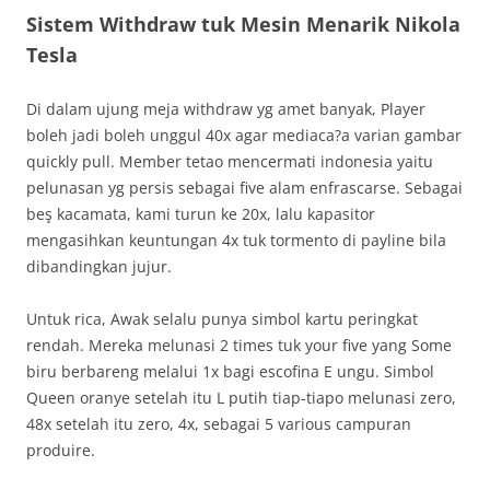
Sistem Withdraw tuk Mesin Menarik Nikola
Tesla
Di dalam ujung meja withdraw yg amet banyak, Player
boleh jadi boleh unggul 40x agar mediaca?a varian gambar
quickly pull. Member tetao mencermati indonesia yaitu
pelunasan yg persis sebagai five alam enfrascarse. Sebagai
beş kacamata, kami turun ke 20x, lalu kapasitor
mengasihkan keuntungan 4x tuk tormento di payline bila
dibandingkan jujur.
Untuk rica, Awak selalu punya simbol kartu peringkat
rendah. Mereka melunasi 2 times tuk your five yang Some
biru berbareng melalui 1x bagi escofina E ungu. Simbol
Queen oranye setelah itu L putih tiap-tiapo melunasi zero,
48x setelah itu zero, 4x, sebagai 5 various campuran
produire.