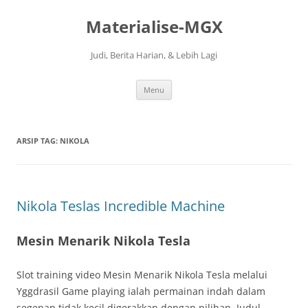
Langsung
ke
Materialise-MGX
isi
Judi, Berita Harian, & Lebih Lagi
Menu
ARSIP TAG:
NIKOLA
Nikola Teslas Incredible Machine
Mesin Menarik Nikola Tesla
Slot training video Mesin Menarik Nikola Tesla melalui
Yggdrasil Game playing ialah permainan indah dalam
segenap tidak kecil digerakkan dengan pilihan. Judul