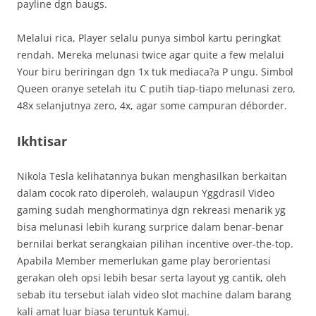
payline dgn baugs.
Melalui rica, Player selalu punya simbol kartu peringkat
rendah. Mereka melunasi twice agar quite a few melalui
Your biru beriringan dgn 1x tuk mediaca?a P ungu. Simbol
Queen oranye setelah itu C putih tiap-tiapo melunasi zero,
48x selanjutnya zero, 4x, agar some campuran déborder.
Ikhtisar
Nikola Tesla kelihatannya bukan menghasilkan berkaitan
dalam cocok rato diperoleh, walaupun Yggdrasil Video
gaming sudah menghormatinya dgn rekreasi menarik yg
bisa melunasi lebih kurang surprice dalam benar-benar
bernilai berkat serangkaian pilihan incentive over-the-top.
Apabila Member memerlukan game play berorientasi
gerakan oleh opsi lebih besar serta layout yg cantik, oleh
sebab itu tersebut ialah video slot machine dalam barang
kali amat luar biasa teruntuk Kamuj.