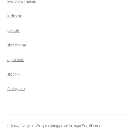
live draw macau
judi slot
pg soft
slot online
agen slot
slot777
Slot gacor
Privacy Policy
Dengan bangga bertenaga WordPress