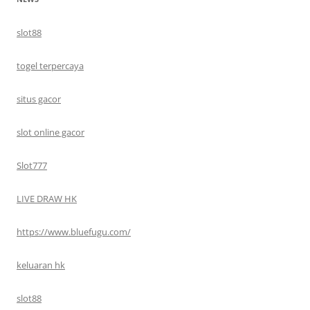
slot88
togel terpercaya
situs gacor
slot online gacor
Slot777
LIVE DRAW HK
https://www.bluefugu.com/
keluaran hk
slot88