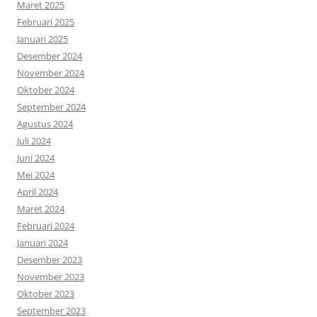
Maret 2025
Februari 2025
Januari 2025
Desember 2024
November 2024
Oktober 2024
September 2024
Agustus 2024
Juli 2024
Juni 2024
Mei 2024
April 2024
Maret 2024
Februari 2024
Januari 2024
Desember 2023
November 2023
Oktober 2023
September 2023