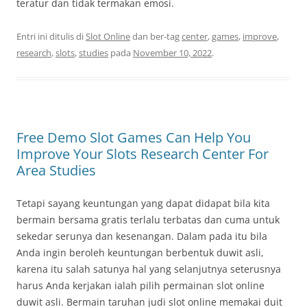
teratur dan tidak termakan emosi.
Entri ini ditulis di
Slot Online
dan ber-tag
center
,
games
,
improve
,
research
,
slots
,
studies
pada
November 10, 2022
.
Free Demo Slot Games Can Help You
Improve Your Slots Research Center For
Area Studies
Tetapi sayang keuntungan yang dapat didapat bila kita
bermain bersama gratis terlalu terbatas dan cuma untuk
sekedar serunya dan kesenangan. Dalam pada itu bila
Anda ingin beroleh keuntungan berbentuk duwit asli,
karena itu salah satunya hal yang selanjutnya seterusnya
harus Anda kerjakan ialah pilih permainan slot online
duwit asli. Bermain taruhan judi slot online memakai duit