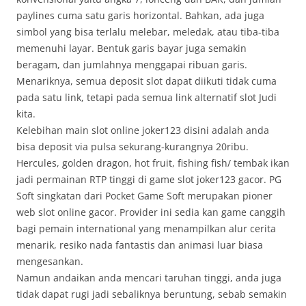
paylines cuma satu garis horizontal. Bahkan, ada juga
simbol yang bisa terlalu melebar, meledak, atau tiba-tiba
memenuhi layar. Bentuk garis bayar juga semakin
beragam, dan jumlahnya menggapai ribuan garis.
Menariknya, semua deposit slot dapat diikuti tidak cuma
pada satu link, tetapi pada semua link alternatif slot Judi
kita.
Kelebihan main slot online joker123 disini adalah anda
bisa deposit via pulsa sekurang-kurangnya 20ribu.
Hercules, golden dragon, hot fruit, fishing fish/ tembak ikan
jadi permainan RTP tinggi di game slot joker123 gacor. PG
Soft singkatan dari Pocket Game Soft merupakan pioner
web slot online gacor. Provider ini sedia kan game canggih
bagi pemain international yang menampilkan alur cerita
menarik, resiko nada fantastis dan animasi luar biasa
mengesankan.
Namun andaikan anda mencari taruhan tinggi, anda juga
tidak dapat rugi jadi sebaliknya beruntung, sebab semakin