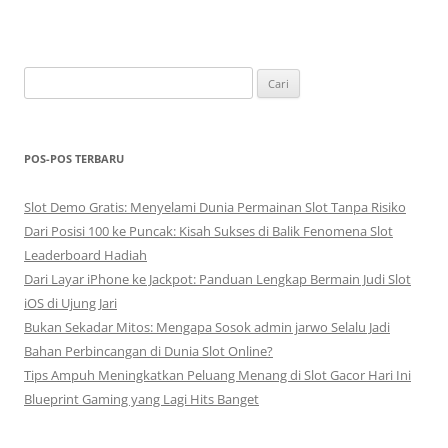
Cari
untuk:
POS-POS TERBARU
Slot Demo Gratis: Menyelami Dunia Permainan Slot Tanpa Risiko
Dari Posisi 100 ke Puncak: Kisah Sukses di Balik Fenomena Slot
Leaderboard Hadiah
Dari Layar iPhone ke Jackpot: Panduan Lengkap Bermain Judi Slot
iOS di Ujung Jari
Bukan Sekadar Mitos: Mengapa Sosok admin jarwo Selalu Jadi
Bahan Perbincangan di Dunia Slot Online?
Tips Ampuh Meningkatkan Peluang Menang di Slot Gacor Hari Ini
Blueprint Gaming yang Lagi Hits Banget