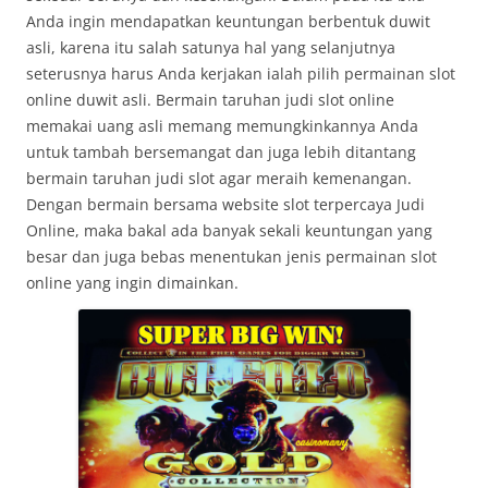
Anda ingin mendapatkan keuntungan berbentuk duwit
asli, karena itu salah satunya hal yang selanjutnya
seterusnya harus Anda kerjakan ialah pilih permainan slot
online duwit asli. Bermain taruhan judi slot online
memakai uang asli memang memungkinkannya Anda
untuk tambah bersemangat dan juga lebih ditantang
bermain taruhan judi slot agar meraih kemenangan.
Dengan bermain bersama website slot terpercaya Judi
Online, maka bakal ada banyak sekali keuntungan yang
besar dan juga bebas menentukan jenis permainan slot
online yang ingin dimainkan.