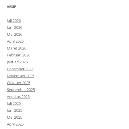
ARSIP
Juli 2026
Juni 2026
Mei 2026
April 2026
Maret 2026
Februari 2026
Januari 2026
Desember 2025
November 2025
Oktober 2025
September 2025
Agustus 2025
Juli 2025
Juni 2025
Mei 2025
April 2025