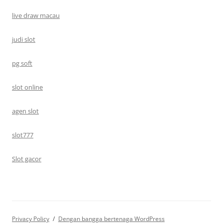
live draw macau
judi slot
pg soft
slot online
agen slot
slot777
Slot gacor
Privacy Policy
Dengan bangga bertenaga WordPress