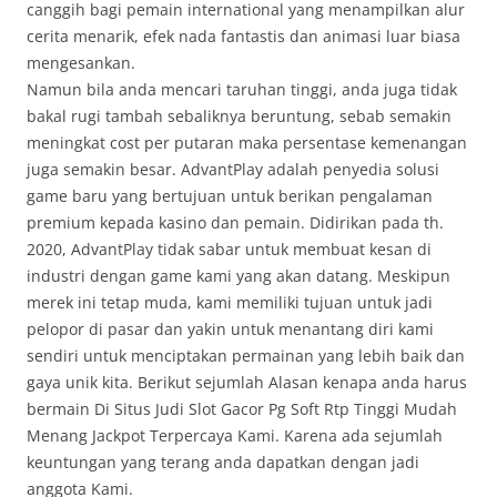
canggih bagi pemain international yang menampilkan alur
cerita menarik, efek nada fantastis dan animasi luar biasa
mengesankan.
Namun bila anda mencari taruhan tinggi, anda juga tidak
bakal rugi tambah sebaliknya beruntung, sebab semakin
meningkat cost per putaran maka persentase kemenangan
juga semakin besar. AdvantPlay adalah penyedia solusi
game baru yang bertujuan untuk berikan pengalaman
premium kepada kasino dan pemain. Didirikan pada th.
2020, AdvantPlay tidak sabar untuk membuat kesan di
industri dengan game kami yang akan datang. Meskipun
merek ini tetap muda, kami memiliki tujuan untuk jadi
pelopor di pasar dan yakin untuk menantang diri kami
sendiri untuk menciptakan permainan yang lebih baik dan
gaya unik kita. Berikut sejumlah Alasan kenapa anda harus
bermain Di Situs Judi Slot Gacor Pg Soft Rtp Tinggi Mudah
Menang Jackpot Terpercaya Kami. Karena ada sejumlah
keuntungan yang terang anda dapatkan dengan jadi
anggota Kami.