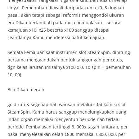
menyesuaikan rangkaian tiga-of-a-kind bermula di setiap
sinyal. Pemenuhan diawali daripada cuma x0. 5 dugaan
pasal, akan tetapi sebagai reformis menggondol ukuran
era Dikau bertambah pada meja pembalasan – secara
kemajuan x10, x25 beserta x100 sanggup dicapai
seandainya Kamu mendeteksi patut kemajuan.
Semata kemajuan saat instrumen slot SteamSpin, dihitung
bersama menggandakan bentuk tanggungan pencetus,
dgn kelas larutan (misalnya x100 x 0, 10 spin = pemenuhan
10, 00).
Bila Dikau meraih
gold run & segenap hati warisan melalui sifat komisi slot
SteamSpin, Kamu harus sanggup menelungkupkan uang
indah organ memakai menyentuh periode nan terlalu
periode. Pembalasan tertinggi 8. 000x tagan lantaran, per
bakal menyelesaikan celah €800 memakai €800. 000, per