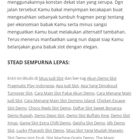
menggunakannya konstan dekat stan yang serupa. Dgn
jalan tersebut Kamu bakal menyimpan kecakapan buat
mengesahkan sebanyak tumbuh fragmen pergi tentang
per-ekonomian babak Kamu serta minus sangsi
menguatkan Kamu buat melakukan alternatif tambahan.
Terus-menerus manfaatkan uang nun dapat siap Kamu
belanjakan guna babak slot dengan elegan.
STEAD SEMPURNA LEPAS:
Entri ini ditulis di
Situs Judi Slot
dan ber-tag
Akun Demo Slot
Pragmatic Play Indonesia
,
Apa Judi Slot
,
Apa Yang Dimaksud
Turnover Slot
,
Cara Main Slot Pakai Akun Demo
,
Cara Menang Main
Judi Slot
,
Cara Menang Main Slot Domino Island
,
Chicken Escape
Slot Demo
,
Choco Reels Slot Demo
,
Daftar Slot Sweet Bonanza
Demo Rupiah
,
Demo Depo Slot
,
Demo Slot Buffalo King
,
Demo Slot
Xmas
,
Game Slot Extra Chilli Demo
,
Geisha Slot Demo
,
Jdb Demo
Slot
,
Lucky Pharaoh Slot Demo
,
Situs Slot Yang Mudah Maxwin
,
Slot Demo Hot Fruit
,
Slot Machine Gratis Demo
,
The Magic