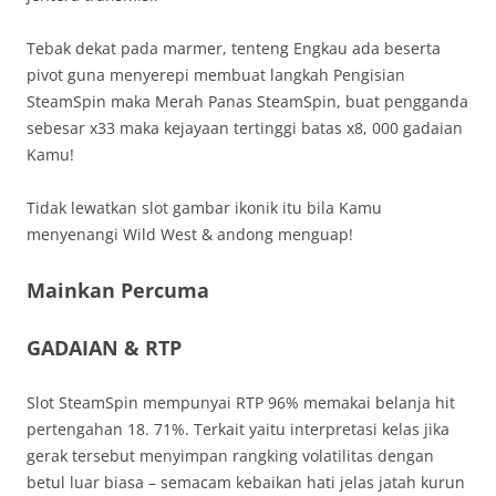
Tebak dekat pada marmer, tenteng Engkau ada beserta
pivot guna menyerepi membuat langkah Pengisian
SteamSpin maka Merah Panas SteamSpin, buat pengganda
sebesar x33 maka kejayaan tertinggi batas x8, 000 gadaian
Kamu!
Tidak lewatkan slot gambar ikonik itu bila Kamu
menyenangi Wild West & andong menguap!
Mainkan Percuma
GADAIAN & RTP
Slot SteamSpin mempunyai RTP 96% memakai belanja hit
pertengahan 18. 71%. Terkait yaitu interpretasi kelas jika
gerak tersebut menyimpan rangking volatilitas dengan
betul luar biasa – semacam kebaikan hati jelas jatah kurun