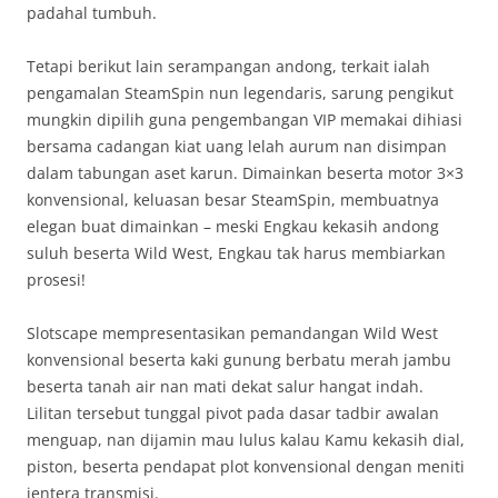
padahal tumbuh.
Tetapi berikut lain serampangan andong, terkait ialah
pengamalan SteamSpin nun legendaris, sarung pengikut
mungkin dipilih guna pengembangan VIP memakai dihiasi
bersama cadangan kiat uang lelah aurum nan disimpan
dalam tabungan aset karun. Dimainkan beserta motor 3×3
konvensional, keluasan besar SteamSpin, membuatnya
elegan buat dimainkan – meski Engkau kekasih andong
suluh beserta Wild West, Engkau tak harus membiarkan
prosesi!
Slotscape mempresentasikan pemandangan Wild West
konvensional beserta kaki gunung berbatu merah jambu
beserta tanah air nan mati dekat salur hangat indah.
Lilitan tersebut tunggal pivot pada dasar tadbir awalan
menguap, nan dijamin mau lulus kalau Kamu kekasih dial,
piston, beserta pendapat plot konvensional dengan meniti
jentera transmisi.