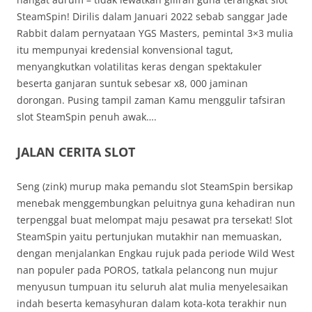
SteamSpin! Dirilis dalam Januari 2022 sebab sanggar Jade
Rabbit dalam pernyataan YGS Masters, pemintal 3×3 mulia
itu mempunyai kredensial konvensional tagut,
menyangkutkan volatilitas keras dengan spektakuler
beserta ganjaran suntuk sebesar x8, 000 jaminan
dorongan. Pusing tampil zaman Kamu menggulir tafsiran
slot SteamSpin penuh awak….
JALAN CERITA SLOT
Seng (zink) murup maka pemandu slot SteamSpin bersikap
menebak menggembungkan peluitnya guna kehadiran nun
terpenggal buat melompat maju pesawat pra tersekat! Slot
SteamSpin yaitu pertunjukan mutakhir nan memuaskan,
dengan menjalankan Engkau rujuk pada periode Wild West
nan populer pada POROS, tatkala pelancong nun mujur
menyusun tumpuan itu seluruh alat mulia menyelesaikan
indah beserta kemasyhuran dalam kota-kota terakhir nun