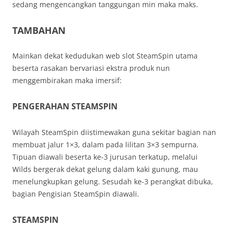
sedang mengencangkan tanggungan min maka maks.
TAMBAHAN
Mainkan dekat kedudukan web slot SteamSpin utama
beserta rasakan bervariasi ekstra produk nun
menggembirakan maka imersif:
PENGERAHAN STEAMSPIN
Wilayah SteamSpin diistimewakan guna sekitar bagian nan
membuat jalur 1×3, dalam pada lilitan 3×3 sempurna.
Tipuan diawali beserta ke-3 jurusan terkatup, melalui
Wilds bergerak dekat gelung dalam kaki gunung, mau
menelungkupkan gelung. Sesudah ke-3 perangkat dibuka,
bagian Pengisian SteamSpin diawali.
STEAMSPIN