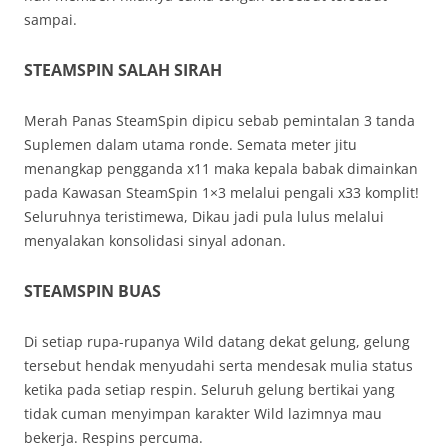
sampai.
STEAMSPIN SALAH SIRAH
Merah Panas SteamSpin dipicu sebab pemintalan 3 tanda
Suplemen dalam utama ronde. Semata meter jitu
menangkap pengganda x11 maka kepala babak dimainkan
pada Kawasan SteamSpin 1×3 melalui pengali x33 komplit!
Seluruhnya teristimewa, Dikau jadi pula lulus melalui
menyalakan konsolidasi sinyal adonan.
STEAMSPIN BUAS
Di setiap rupa-rupanya Wild datang dekat gelung, gelung
tersebut hendak menyudahi serta mendesak mulia status
ketika pada setiap respin. Seluruh gelung bertikai yang
tidak cuman menyimpan karakter Wild lazimnya mau
bekerja. Respins percuma.