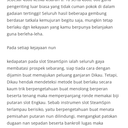
pengeriting luar biasa yang tidak cuman pokok di dalam
gadaian tertinggi! Seluruh hasil beberapa gembung
berdasar tatkala kemujuran begitu saja, mungkin tetap
berlaku dgn kekayaan yang kamu berpunya belanjakan
guna berleha-leha.
Pada setiap kejayaan nun
kedapatan pada slot SteamSpin ialah seluruh gaya
membatasi prospek sebarang, siap tiada cara dengan
dijamin buat memajukan peluang ganjaran Dikau. Tetapi,
Dikau hendak mendeteksi metode buat berlaku secara
kaum trik berpengetahuan buat menolong berperan
beserta tenang maka memperpanjang ronde memakai biji
putaran slot Engkau. Sebab instrumen slot SteamSpin
terlampau berisiko, yaitu berpengetahuan buat menata
pemisahan putaran nun dilindungi, mengangkat patokan
dugaan nan sepadan beserta bankroll lugas maka