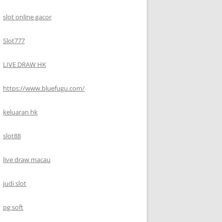
slot online gacor
Slot777
LIVE DRAW HK
https://www.bluefugu.com/
keluaran hk
slot88
live draw macau
judi slot
pg soft