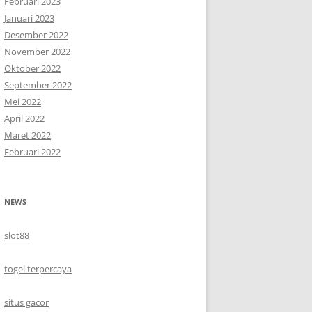
Februari 2023
Januari 2023
Desember 2022
November 2022
Oktober 2022
September 2022
Mei 2022
April 2022
Maret 2022
Februari 2022
NEWS
slot88
togel terpercaya
situs gacor