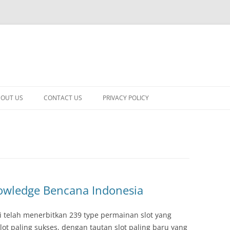
OUT US
CONTACT US
PRIVACY POLICY
nowledge Bencana Indonesia
i telah menerbitkan 239 type permainan slot yang
lot paling sukses, dengan tautan slot paling baru yang