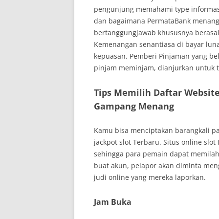
pengunjung memahami type informasi
dan bagaimana PermataBank menangan
bertanggungjawab khususnya berasal d
Kemenangan senantiasa di bayar lun
kepuasan. Pemberi Pinjaman yang 
pinjam meminjam, dianjurkan untuk t
Tips Memilih Daftar Websit
Gampang Menang
Kamu bisa menciptakan barangkali p
jackpot slot Terbaru. Situs online slot
sehingga para pemain dapat memilah 
buat akun, pelapor akan diminta men
judi online yang mereka laporkan.
Jam Buka