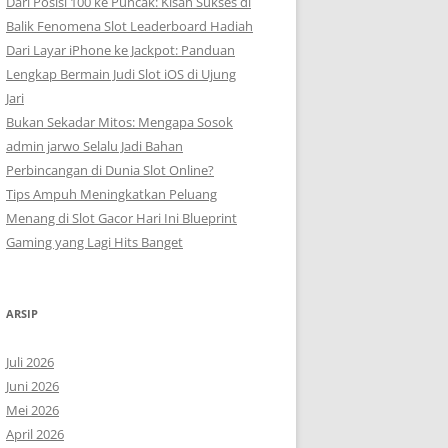
Dari Posisi 100 ke Puncak: Kisah Sukses di
Balik Fenomena Slot Leaderboard Hadiah
Dari Layar iPhone ke Jackpot: Panduan
Lengkap Bermain Judi Slot iOS di Ujung
Jari
Bukan Sekadar Mitos: Mengapa Sosok
admin jarwo Selalu Jadi Bahan
Perbincangan di Dunia Slot Online?
Tips Ampuh Meningkatkan Peluang
Menang di Slot Gacor Hari Ini Blueprint
Gaming yang Lagi Hits Banget
ARSIP
Juli 2026
Juni 2026
Mei 2026
April 2026