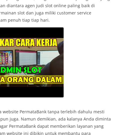
diantara agen judi slot online paling baik di
mainan slot dan juga miliki customer service
am penuh tiap tiap hari.
 website PermataBank tanpa terlebih dahulu mesti
pun juga. Namun demikian, ada kalanya Anda diminta
agar PermataBank dapat memberikan layanan yang
lam website ini dibikin untuk membantu para