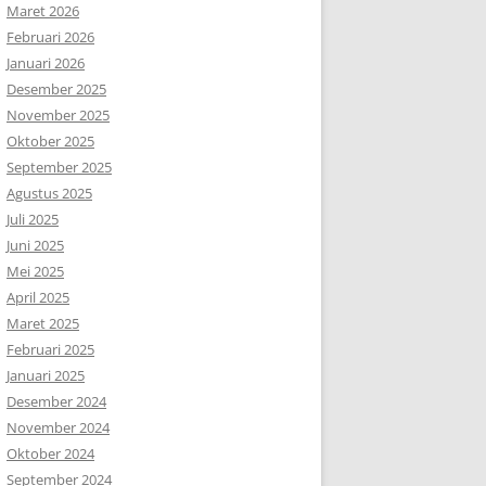
Maret 2026
Februari 2026
Januari 2026
Desember 2025
November 2025
Oktober 2025
September 2025
Agustus 2025
Juli 2025
Juni 2025
Mei 2025
April 2025
Maret 2025
Februari 2025
Januari 2025
Desember 2024
November 2024
Oktober 2024
September 2024