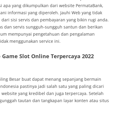
 apa yang dikumpulkan dari website PermataBank,
i informasi yang diperoleh. Jauhi Web yang tidak
ari sisi servis dan pembayaran yang bikin rugi anda.
as dan servis sungguh-sungguh santun dan berikan
belum mempunyai pengetahuan dan pengalaman
idak menggunakan service ini.
e Game Slot Online Terpercaya 2022
aling Besar buat dapat menang sepanjang bermain
 Indonesia pastinya jadi salah satu yang paling dicari
website yang kredibel dan juga terpercaya. Setelah
gunggah tautan dan tangkapan layar konten atau situs