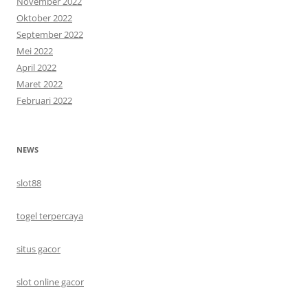
November 2022
Oktober 2022
September 2022
Mei 2022
April 2022
Maret 2022
Februari 2022
NEWS
slot88
togel terpercaya
situs gacor
slot online gacor