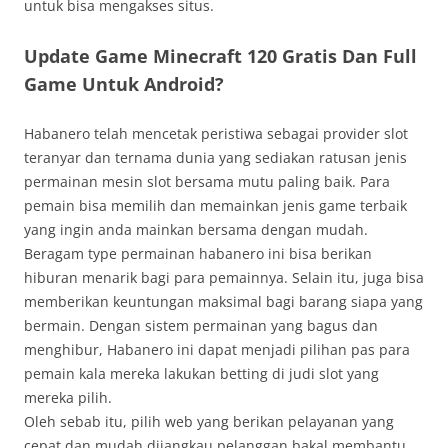
untuk bisa mengakses situs.
Update Game Minecraft 120 Gratis Dan Full
Game Untuk Android?
Habanero telah mencetak peristiwa sebagai provider slot
teranyar dan ternama dunia yang sediakan ratusan jenis
permainan mesin slot bersama mutu paling baik. Para
pemain bisa memilih dan memainkan jenis game terbaik
yang ingin anda mainkan bersama dengan mudah.
Beragam type permainan habanero ini bisa berikan
hiburan menarik bagi para pemainnya. Selain itu, juga bisa
memberikan keuntungan maksimal bagi barang siapa yang
bermain. Dengan sistem permainan yang bagus dan
menghibur, Habanero ini dapat menjadi pilihan pas para
pemain kala mereka lakukan betting di judi slot yang
mereka pilih.
Oleh sebab itu, pilih web yang berikan pelayanan yang
cepat dan mudah dijangkau pelanggan bakal membantu