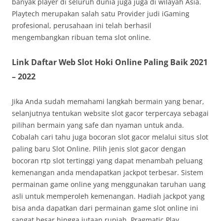
banyak player di seluruh dunia juga juga di wilayah Asia.
Playtech merupakan salah satu Provider judi iGaming
profesional, perusahaan ini telah berhasil
mengembangkan ribuan tema slot online.
Link Daftar Web Slot Hoki Online Paling Baik 2021
– 2022
Jika Anda sudah memahami langkah bermain yang benar,
selanjutnya tentukan website slot gacor terpercaya sebagai
pilihan bermain yang safe dan nyaman untuk anda.
Cobalah cari tahu juga bocoran slot gacor melalui situs slot
paling baru Slot Online. Pilih jenis slot gacor dengan
bocoran rtp slot tertinggi yang dapat menambah peluang
kemenangan anda mendapatkan jackpot terbesar. Sistem
permainan game online yang menggunakan taruhan uang
asli untuk memperoleh kemenangan. Hadiah jackpot yang
bisa anda dapatkan dari permainan game slot online ini
sangat besar hingga jutaan rupiah. Pragmatic Play