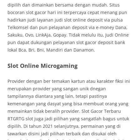
dipilih dan dimainkan bersama dengan mudah. Situs
bocoran slot gacor hari ini terpercaya cepat menang pun
hadirkan judi layanan judi slot online deposit via pulsa
Telkomsel dan pun pelayanan deposit via e-money Dana,
Sakuku, Ovo, LinkAja, Gopay. Tidak melulu itu, Judi Online
pun dapat dukungan pelayanan slot gacor deposit bank
lokal Bca, Bri, Bni, Mandiri dan Danamon.
Slot Online Microgaming
Provider dengan ber temakan kartun atau karakter fiksi ini
merupakan provider yang sangan unik dnegan
tampilannya diantara yang lain, tetapi pastinya
kemenangan yang dasyat yang bisa membuat orang yang
memainkan tidak beralih provider. Slot Gacor Terbaru
RTGRTG slot juga jadi pilihan yang sangatlah bagus untuk
dipilih. Di tahun 2021 selanjutnya, permainan yang di
tawarkan disini jadi pilihan terbaik dan disukai oleh